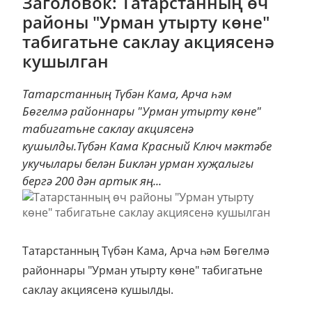
Заголовок: Татарстанның өч
районы "Урман утырту көне"
табигатьне саклау акциясенә
кушылган
Татарстанның Түбән Кама, Арча һәм
Бөгелмә районнары "Урман утырту көне"
табигатьне саклау акциясенә
кушылды.Түбән Кама Красный Ключ мәктәбе
укучылары белән Биклән урман хуҗалыгы
бергә 200 дән артык яң...
Татарстанның Түбән Кама, Арча һәм Бөгелмә
районнары "Урман утырту көне" табигатьне
саклау акциясенә кушылды.