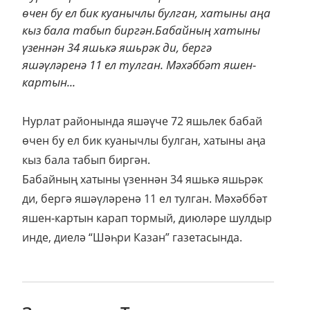
өчен бу ел бик куанычлы булган, хатыны аңа
кыз бала табып биргән.Бабайның хатыны
үзеннән 34 яшькә яшьрәк ди, бергә
яшәүләренә 11 ел тулган. Мәхәббәт яшен-
картын...
Нурлат районында яшәүче 72 яшьлек бабай
өчен бу ел бик куанычлы булган, хатыны аңа
кыз бала табып биргән.
Бабайның хатыны үзеннән 34 яшькә яшьрәк
ди, бергә яшәүләренә 11 ел тулган. Мәхәббәт
яшен-картын карап тормый, диюләре шулдыр
инде, диелә “Шәһри Казан” газетасында.