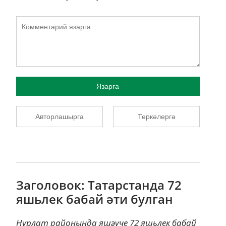
Язарга
Авторлашырга
Теркәлергә
Заголовок: Татарстанда 72
яшьлек бабай әти булган
Нурлат районында яшәүче 72 яшьлек бабай