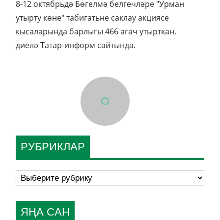
8-12 октябрьдә Бөгелмә белгечләре "Урман
утырту көне" табигатьне саклау акциясе
кысаларында барлыгы 466 агач утырткан,
диелә Татар-информ сайтында.
РУБРИКЛАР
ЯҢА САН