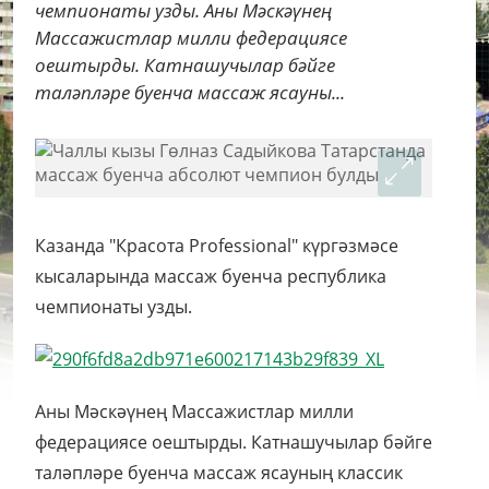
чемпионаты узды. Аны Мәскәүнең
Массажистлар милли федерациясе
оештырды. Катнашучылар бәйге
таләпләре буенча массаж ясауны...
Казанда "Красота Professional" күргәзмәсе
кысаларында массаж буенча республика
чемпионаты узды.
Аны Мәскәүнең Массажистлар милли
федерациясе оештырды. Катнашучылар бәйге
таләпләре буенча массаж ясауның классик