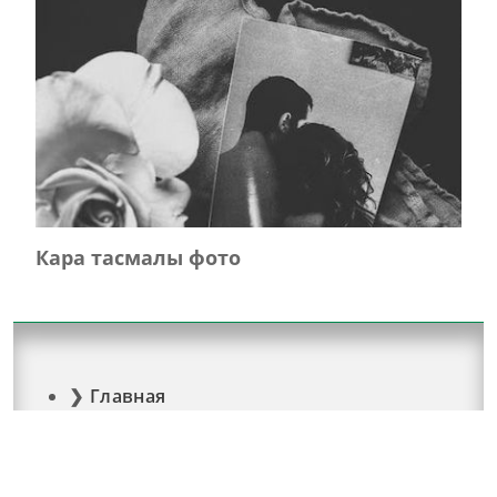
Кара тасмалы фото
Главная
Журнал турында
Редколлегия