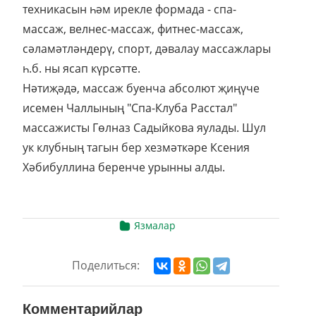
техникасын һәм ирекле формада - спа-
массаж, велнес-массаж, фитнес-массаж,
сәламәтләндерү, спорт, дәвалау массажлары
һ.б. ны ясап күрсәтте.
Нәтиҗәдә, массаж буенча абсолют җиңүче
исемен Чаллының "Спа-Клуба Расстал"
массажисты Гөлназ Садыйкова яулады. Шул
ук клубның тагын бер хезмәткәре Ксения
Хәбибуллина беренче урынны алды.
Язмалар
Поделиться:
Комментарийлар