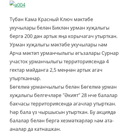
Түбән Кама Красный Ключ мәктәбе
укучылары белән Биклән урман хуҗалыгы
бергә 200 дән артык яңа корычагач утырткан.
Урман хуҗалыгы мәктәбе укучылары һәм
Арча мәктәп урманчылыгы әгъзалары Сурнар
участок урманчылыгы территориясендә 4
гектар мәйданга 2,5 меңнән артык агач
утыртканнар.
Бөгелмә урманчылыгы белән Бөгелмә урман
хуҗалыгы белгечләре "Әкият" 28 нче балалар
бакчасы территориясендә агачлар утырткан.
Һәр бала үз чыршысын утырткан. Бу акциядә
балалар белән бергә хезмәткәрләр һәм ата-
аналар да катнашкан.