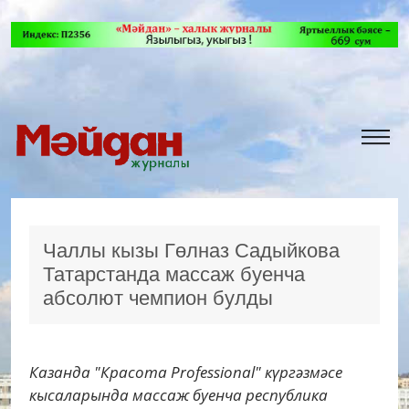
Чаллы кызы Гөлназ Садыйкова
Татарстанда массаж буенча
абсолют чемпион булды
Казанда "Красота Professional" күргәзмәсе
кысаларында массаж буенча республика