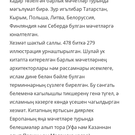
кадәр төзелгән барлык мәчетләр турында
мәгълүмат бирә. Зур игътибар Татарстан,
Кырым, Польша, Литва, Белоруссия,
Финляндия һәм Себердә булган мәчетләргә
юнәлтелгән.
Хезмәт шактый саллы. 478 биткә 279
иллюстрация урнаштырылган. Шулай ук
китапта китерелгән барлык мәчетләрнең
архитекторлары һәм рәссамнары исемлеге,
ислам дине белән бәйле булган
терминнарның сүзлеге бирелгән. Бу сәнгать
белеменә кагылышлы тикшеренү генә түгел, ә
исламның хәзерге көндә үсешен чагылдырган
хезмәт. Китапның яртысын диярлек
Европаның яңа мәчетләре турында
белешмәләр алып тора (Уфа һәм Казаннан