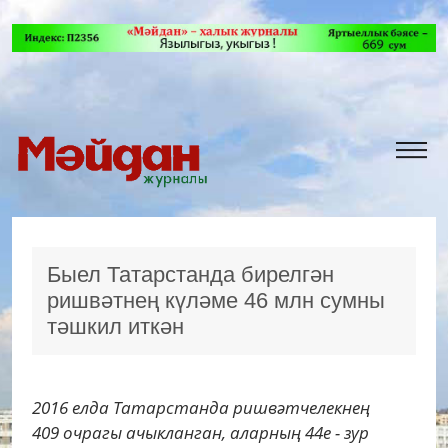
Быел Татарстанда бирелгән
ришвәтнең күләме 46 млн сумны
тәшкил иткән
2016 елда Татарстанда ришвәтчелекнең
409 очрагы ачыкланган, аларның 44е - зур