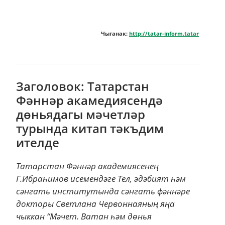
Чыганак:
http://tatar-inform.tatar
Заголовок: Татарстан
Фәннәр акамедиясендә
дөньядагы мәчетләр
турында китап тәкъдим
ителде
Татарстан Фәннәр академиясенең
Г.Ибраһимов исемендәге Тел, әдәбият һәм
сәнгать институтында сәнгать фәннәре
докторы Светлана Червоннаяның яңа
чыккан “Мәчет. Ватан һәм дөнья