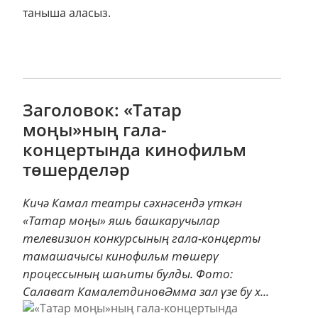
таныша аласыз.
Заголовок: «Татар
моңы»ның гала-
концертында кинофильм
төшерделәр
Кичә Камал театры сәхнәсендә үткән
«Татар моңы» яшь башкаручылар
телевизион конкурсының гала-концерты
тамашачысы кинофильм төшерү
процессының шаһиты булды. Фото:
Салават КамалетдиновӘмма зал үзе бу х...