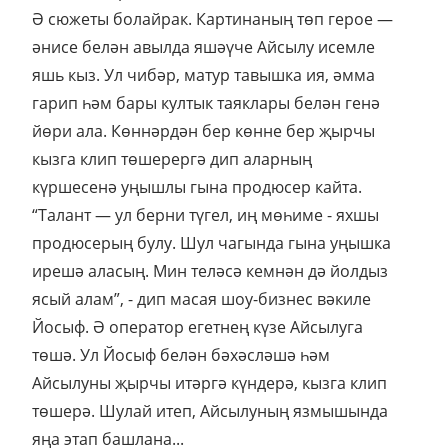
Ә сюжеты болайрак. Картинаның төп герое —
әнисе белән авылда яшәүче Айсылу исемле
яшь кыз. Ул чибәр, матур тавышка ия, әмма
гарип һәм бары култык таяклары белән генә
йөри ала. Көннәрдән бер көнне бер җырчы
кызга клип төшерергә дип аларның
күршесенә уңышлы гына продюсер кайта.
“Талант — ул берни түгел, иң мөһиме - яхшы
продюсерың булу. Шул чагында гына уңышка
ирешә аласың. Мин теләсә кемнән дә йолдыз
ясый алам”, - дип масая шоу-бизнес вәкиле
Йосыф. Ә оператор егетнең күзе Айсылуга
төшә. Ул Йосыф белән бәхәсләшә һәм
Айсылуны җырчы итәргә күндерә, кызга клип
төшерә. Шулай итеп, Айсылуның язмышында
яңа этап башлана...