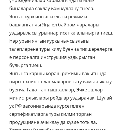
учрежденияләр карамагындагы ябык
биналарда саклау һәм куллану тыела.
Янгын куркынычсызлыгы режимы
башланганчы Яңа ел бәйрәм чаралары
уздырыласы урыннар исәпкә алынырга тиеш.
Һәр урын янгын куркынычсызлыгы
таләпләренә туры килү буенча тикшерелергә,
ә персоналга инструкция уздырылган
булырга тиеш.
Янгынга каршы көрәш режимы вакытында
пиротехник эшләнмәләрне сату һәм ачыклау
буенча Гадәттән тыш хәлләр, Эчке эшләр
министрлыклары рейдлар уздырачак. Шулай
ук РФ законнарында күрсәтелгән
сертификатларга туры килми торган
продукцияне ачыклау да күздә тотыла.