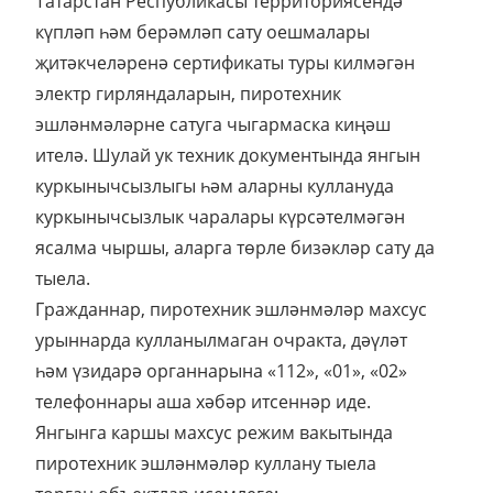
Татарстан Республикасы территориясендә
күпләп һәм берәмләп сату оешмалары
җитәкчеләренә сертификаты туры килмәгән
электр гирляндаларын, пиротехник
эшләнмәләрне сатуга чыгармаска киңәш
ителә. Шулай ук техник документында янгын
куркынычсызлыгы һәм аларны куллануда
куркынычсызлык чаралары күрсәтелмәгән
ясалма чыршы, аларга төрле бизәкләр сату да
тыела.
Гражданнар, пиротехник эшләнмәләр махсус
урыннарда кулланылмаган очракта, дәүләт
һәм үзидарә органнарына «112», «01», «02»
телефоннары аша хәбәр итсеннәр иде.
Янгынга каршы махсус режим вакытында
пиротехник эшләнмәләр куллану тыела