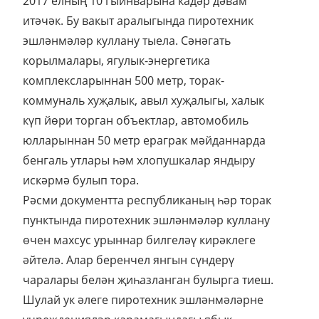
2017 елның 10 гыйнварына кадәр дәвам
итәчәк. Бу вакыт аралыгында пиротехник
эшләнмәләр куллану тыела. Сәнәгать
корылмалары, ягулык-энергетика
комплексларыннан 500 метр, торак-
коммуналь хуҗалык, авыл хуҗалыгы, халык
күп йөри торган объектлар, автомобиль
юлларыннан 50 метр ераграк мәйданнарда
бенгаль утлары һәм хлопушкалар яндыру
искәрмә булып тора.
Рәсми документта республиканың һәр торак
пунктында пиротехник эшләнмәләр куллану
өчен махсус урыннар билгеләү кирәклеге
әйтелә. Алар беренчел янгын сүндерү
чаралары белән җиһазланган булырга тиеш.
Шулай ук әлеге пиротехник эшләнмәләрне