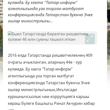
күләмдә. Бу хакта "Татар-информ"
агентлыгында уза торган матбугат
конференциясендә Татарстан буенча Эчке
эшләр министрлыгы...
2016 елда Татарстанда ришвәтчелекнең 409
очрагы ачыкланган, аларның 44е - зур
күләмдә. Бу хакта "Татар-информ"
агентлыгында уза торган матбугат
конференциясендә Татарстан буенча Эчке
эшләр министрлыгының Икътисади
куркынычсызлык һәм коррупциягә каршы
көрәш бүлеге башлыгы Ринат Акчурин хәбәр