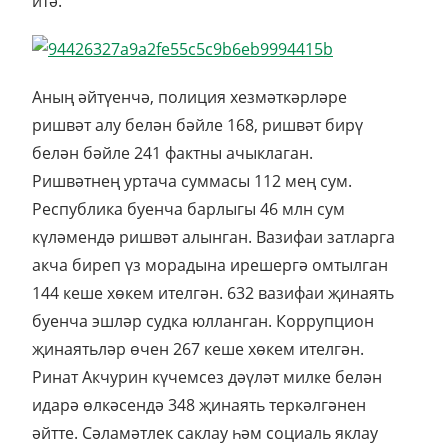
итә.
Аның әйтүенчә, полиция хезмәткәрләре
ришвәт алу белән бәйле 168, ришвәт бирү
белән бәйле 241 фактны ачыклаган.
Ришвәтнең уртача суммасы 112 мең сум.
Республика буенча барлыгы 46 млн сум
күләмендә ришвәт алынган. Вазифаи затларга
акча биреп үз морадына ирешергә омтылган
144 кеше хөкем ителгән. 632 вазифаи җинаять
буенча эшләр судка юлланган. Коррупцион
җинаятьләр өчен 267 кеше хөкем ителгән.
Ринат Акчурин күчемсез дәүләт милке белән
идарә өлкәсендә 348 җинаять теркәлгәнен
әйтте. Сәламәтлек саклау һәм социаль яклау