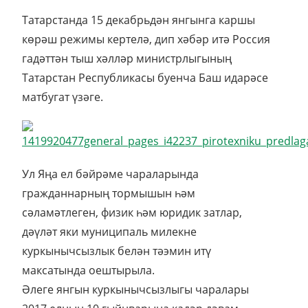
Татарстанда 15 декабрьдән янгынга каршы
көрәш режимы кертелә, дип хәбәр итә Россия
гадәттән тыш хәлләр министрлыгының
Татарстан Республикасы буенча Баш идарәсе
матбугат үзәге.
Ул Яңа ел бәйрәме чараларында
гражданнарның тормышын һәм
сәламәтлеген, физик һәм юридик затлар,
дәүләт яки муниципаль милекне
куркынычсызлык белән тәэмин итү
максатында оештырыла.
Әлеге янгын куркынычсызлыгы чаралары