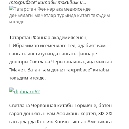
тәҗрибәсе” китабы тәкъдим и...
Татарстан Фәннәр академиясенең
Г.Ибраһимов исемендәге Тел, әдәбият һәм
сәнгать институтында сәнгать фәннәре
докторы Светлана Червоннаяның яңа чыккан
“Мәчет. Ватан һәм дөнья тәҗрибәсе” китабы
тәкъдим ителде.
Светлана Червонная китабы Төркияне, бөтен
гарәп дөньясын һәм Африканы кертеп, XIX-XXI
гасырларда Көньяк-Көнчыгыштан Америкага