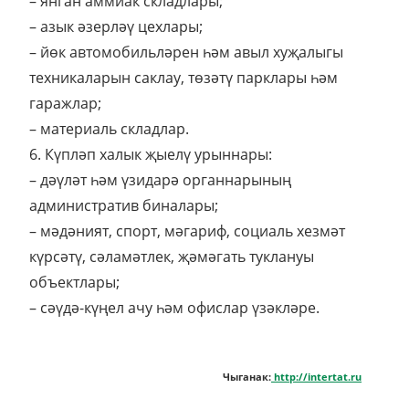
– янган аммиак складлары;
– азык әзерләү цехлары;
– йөк автомобильләрен һәм авыл хуҗалыгы
техникаларын саклау, төзәтү парклары һәм
гаражлар;
– материаль складлар.
6. Күпләп халык җыелү урыннары:
– дәүләт һәм үзидарә органнарының
административ биналары;
– мәдәният, спорт, мәгариф, социаль хезмәт
күрсәтү, сәламәтлек, җәмәгать туклануы
объектлары;
– сәүдә-күңел ачу һәм офислар үзәкләре.
Чыганак:
http://intertat.ru