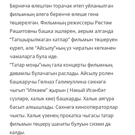
Берничә өлештән торачак итеп уйланылган
фильмның әлегә беренче өлеше генә
төшерелгән. Фильмның режиссеры Рөстәм
Рәшитовны башка эшләрен, аерым алганда
“Тапшырылмаган хатлар” фильмын төшерүен
күреп, әле “Айсылу”ның үз чиратын көткәнен
чамаларга була иде.
“Татар моңы”ның гала концерты фильмның
дәвамлы булачагын раслады. Айсылу ролен
башкаручы Гөлназ Галимуллина сәхнәгә
чыгып “Илкәем” җырын ( Нәкый Исәнбәт
сүзләре, халык көе) башкарды. Халык аягүрә
басып алкышлады. Сәхнәгә кинооператорлар
чыкты. Халык үзенең прокатка чыгасы татар
фильмын төшерү шаһиты булуын сизми дә
калды.