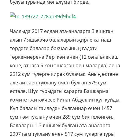
булуы турында мәгълүмат бирде.
Чаллыда 2017 елдан ата-аналарга 3 яшьтән
алып 7 яшькәчә балаларын җирле катнаш
төрдәге балалар бакчасының гадәти
төркемнәренә йөрткән өчен (12 сәгатьлек эш
көне, атнага 5 көн эшләгән оешмаларда) аена
2912 сум түләргә кирәк булачак. Аның өстенә
әле ай саен туклану өчен булган 579 сум
өстәлә. Шул турыдагы карарга Башкарма
комитет җитәкчесе Ринат Абдуллин кул куйды.
Күп балалы гаиләдән булганнар өчен 1457
сум һәм туклану өчен 289 сум билгеләнгән.
Балалары 1-3 яшьлек булган ата-аналарга
2997 һәм туклану өчен 517 сум түләргә туры