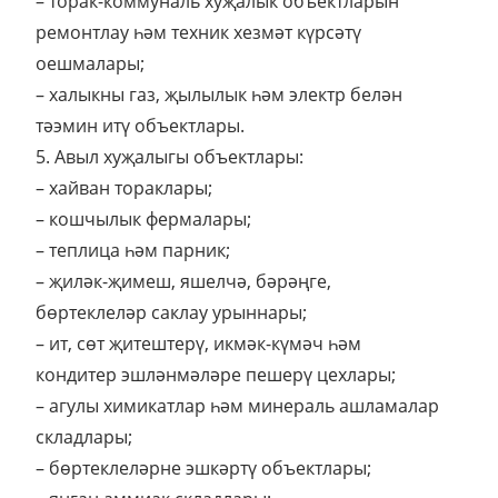
– торак-коммуналь хуҗалык объектларын
ремонтлау һәм техник хезмәт күрсәтү
оешмалары;
– халыкны газ, җылылык һәм электр белән
тәэмин итү объектлары.
5. Авыл хуҗалыгы объектлары:
– хайван тораклары;
– кошчылык фермалары;
– теплица һәм парник;
– җиләк-җимеш, яшелчә, бәрәңге,
бөртеклеләр саклау урыннары;
– ит, сөт җитештерү, икмәк-күмәч һәм
кондитер эшләнмәләре пешерү цехлары;
– агулы химикатлар һәм минераль ашламалар
складлары;
– бөртеклеләрне эшкәртү объектлары;