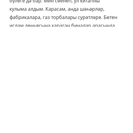
бүлеге дә бар. Мин сөенеп, ул китапны
кулыма алдым. Карасам, анда шәһәрләр,
фабрикалара, газ торбалары сурәтләре. Бөтен
ислам дөньясына караган биналар арасында
мин бу хезмәттә яңа төзелгән бер мәчетне дә
очратмадым”, - ди Светлана Червонная.
Шуңа күрә үзенең максаты итеп, ул хәзерге
ислам дөньясында мәчет турында мәгълүмат
бирүне куя. “Монда бөтендөнья буенча
шедеврлар гына түгел, ә Кавказ, Кырымда
матди мөмкинлекләренә карап төзелгән
мәчет үрнәкләре дә тупланган. Без бу хакта да
белергә тиеш”, - ди галимә.
Светлана Червоннаяның карт бабасы Литва
татары булган. Ул 1863 елда Польшада булган
Гыйнвар баш күтәрүеннән соң асып