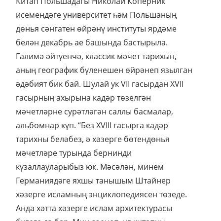
Китап Польшадагы Николай Коперник
исемендәге университет һәм Польшаның
дөнья сәнгатен өйрәнү институты ярдәме
белән декабрь ае башында бастырыла.
Галимә әйтүенчә, классик мәчет тарихын,
аның географик бүленешен өйрәнеп язылган
әдәбият бик бай. Шулай ук VII гасырдан XVII
гасырның ахырына кадәр төзелгән
мәчетләрне сурәтләгән саллы басмалар,
альбомнар күп. “Без XVIII гасырга кадәр
тарихны беләбез, ә хәзерге бөтендөнья
мәчетләре турында бернинди
күзаллауларыбыз юк. Мәсәлән, минем
Германиядәге яхшы танышым Штайнер
хәзерге исламның энциклопедиясен төзеде.
Анда хәтта хәзерге ислам архитектурасы