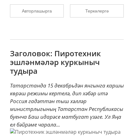
Авторлашырга
Теркәлергә
Заголовок: Пиротехник
эшләнмәләр куркыныч
тудыра
Татарстанда 15 декабрьдән янгынга каршы
көрәш режимы кертелә, дип хәбәр итә
Россия гадәттән тыш хәлләр
министрлыгының Татарстан Республикасы
буенча Баш идарәсе матбугат үзәге. Ул Яңа
ел бәйрәме чарала...