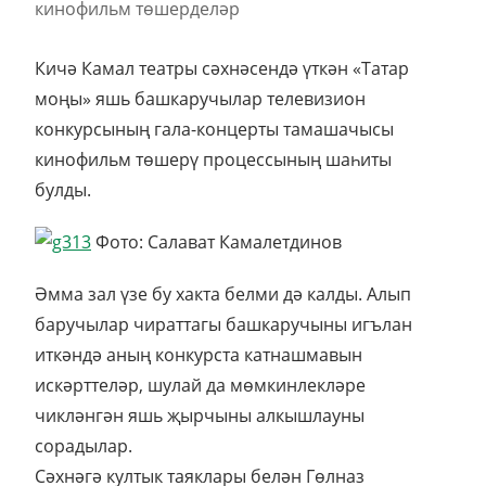
Кичә Камал театры сәхнәсендә үткән «Татар
моңы» яшь башкаручылар телевизион
конкурсының гала-концерты тамашачысы
кинофильм төшерү процессының шаһиты
булды.
Фото: Салават Камалетдинов
Әмма зал үзе бу хакта белми дә калды. Алып
баручылар чираттагы башкаручыны игълан
иткәндә аның конкурста катнашмавын
искәрттеләр, шулай да мөмкинлекләре
чикләнгән яшь җырчыны алкышлауны
сорадылар.
Сәхнәгә култык таяклары белән Гөлназ