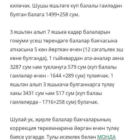
киләчәк. Шушы яшьтәге күп балалы гаиләдән
булган балага 1499+258 сум.
3 яшьтән алып 7 яшькә кадәр балаларын
гомуми үсеш төрендәге балалар бакчасына
атнасына 5 көн йөрткән өчен (12 сәгатьлек эш
көне булганда), 1 гыйнвардан ата-аналар аена
3287 сум һәм туклануга 579 сум (күп балалы
гаиләләр өчен - 1644 +289 сум) түләячәк. 1
яшьтән алып 3 яшькәчә булганнарга түләү
хакы 3431 сум һәм 517 сум (күп балаы
гаиләләрдә - 1716+258 сум) булачак.
Шулай ук, җирле балалар бакчаларының
коррекция төркемнәренә йөргән өчен түләү
бәясе үзгәрде. Тулы исемлек белән
МОНДА