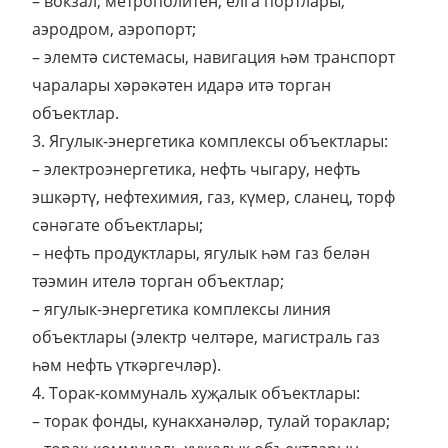
– вокзал, метрополитен, елга портлары,
аэродром, аэропорт;
– элемтә системасы, навигация һәм транспорт
чаралары хәрәкәтен идарә итә торган
объектлар.
3. Ягулык-энергетика комплексы объектлары:
– электроэнергетика, нефть чыгару, нефть
эшкәртү, нефтехимия, газ, күмер, сланец, торф
сәнәгате объектлары;
– нефть продуктлары, ягулык һәм газ белән
тәэмин ителә торган объектлар;
– ягулык-энергетика комплексы линия
объектлары (электр челтәре, магистраль газ
һәм нефть үткәргечләр).
4. Торак-коммуналь хуҗалык объектлары:
– торак фонды, кунакханәләр, тулай тораклар;