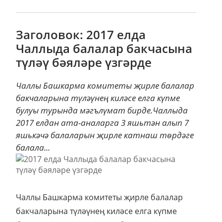
Заголовок: 2017 елда
Чаллыда балалар бакчасына
түләү бәяләре үзгәрде
Чаллы Башкарма комитеты җирле балалар
бакчаларына түләүнең киләсе елга күпме
булуы турында мәгълүмат бирде.Чаллыда
2017 елдан ата-аналарга 3 яшьтән алып 7
яшькәчә балаларын җирле катнаш төрдәге
балала...
Чаллы Башкарма комитеты җирле балалар
бакчаларына түләүнең киләсе елга күпме