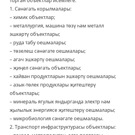
торган объектлар исемлеге:
1. Сәнәгать корылмалары:
– химик объектлар;
– металлургия, машина төзү һәм металл
эшкәртү объектлары;
– руда табу оешмалары;
– төзелеш сәнәгате оешмалары;
– агач эшкәртү оешмалары;
– җиңел сәнәгать объектлары;
– хайван продуктларын эшкәртү оешмалары;
– азык-төлек продуклары җитештерү
объектлары;
– минераль ягулык яндырганда электр һәм
җылылык энергиясе җитештерү оешмалары;
– микробиология сәнәгате оешмалары.
2. Транспорт инфраструктурасы объектлары: