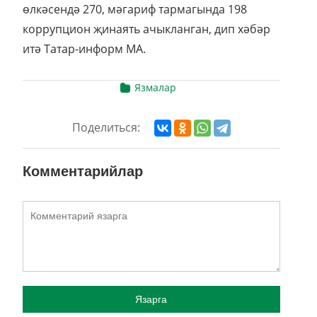
өлкәсендә 270, мәгариф тармагында 198
коррупцион җинаять ачыкланган, дип хәбәр
итә Татар-информ МА.
Язмалар
Поделиться:
Комментарийлар
Язарга