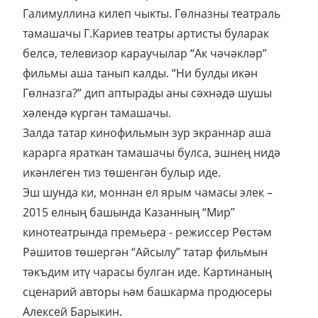
Галимуллина килеп чыкты. Гөлназны театраль
тамашачы Г.Кариев театры артисты буларак
белсә, телевизор караучылар “Ак чәчәкләр”
фильмы аша танып калды. “Ни булды икән
Гөлназга?” дип аптырады аны сәхнәдә шушы
хәлендә күргән тамашачы.
Залда татар кинофильмын зур экраннар аша
карарга яраткан тамашачы булса, эшнең нидә
икәнлеген тиз төшенгән булыр иде.
Эш шунда ки, моннан ел ярым чамасы элек –
2015 елның башында Казанның “Мир”
кинотеатрында премьера - режиссер Рөстәм
Рәшитов төшергән “Айсылу” татар фильмын
тәкъдим итү чарасы булган иде. Картинаның
сценарий авторы һәм башкарма продюсеры
Алексей Барыкин.