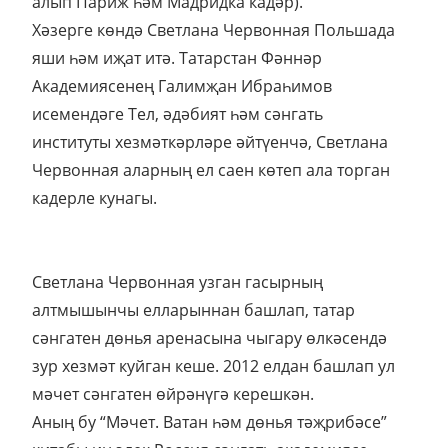
алып Париж һәм Мадридка кадәр).
Хәзерге көндә Светлана Червонная Польшада
яши һәм иҗат итә. Татарстан Фәннәр
Академиясенең Галимҗан Ибраһимов
исемендәге Тел, әдәбият һәм сәнгать
институты хезмәткәрләре әйтүенчә, Светлана
Червонная аларның ел саен көтеп ала торган
кадерле кунагы.
Светлана Червонная узган гасырның
алтмышынчы елларыннан башлап, татар
сәнгатен дөнья аренасына чыгару өлкәсендә
зур хезмәт куйган кеше. 2012 елдан башлап ул
мәчет сәнгатен өйрәнүгә керешкән.
Аның бу “Мәчет. Ватан һәм дөнья тәҗрибәсе”