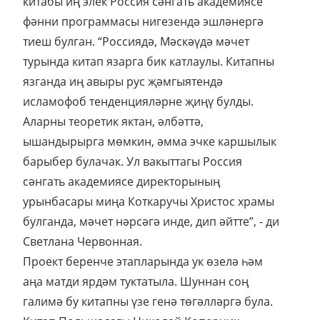
китабы иң элек Россия сәнгать академиясе
фәнни программасы нигезендә эшләнергә
тиеш булган. “Россиядә, Мәскәүдә мәчет
турында китап язарга бик катлаулы. Китапны
язганда иң авыры рус җәмгыятендә
исламофоб тенденцияләрне җиңү булды.
Аларны теоретик яктан, әлбәттә,
ышандырырга мөмкин, әмма эчке каршылык
барыбер булачак. Ул вакыттагы Россия
сәнгать академиясе директорының
урынбасары миңа Коткаручы Христос храмы
булганда, мәчет нәрсәгә инде, дип әйтте”, - ди
Светлана Червонная.
Проект беренче этапларында ук өзелә һәм
аңа матди ярдәм туктатыла. Шуннан соң
галимә бу китапны үзе генә төгәлләргә була.