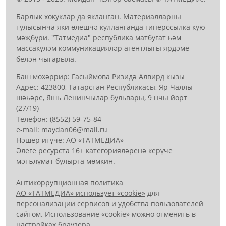
Барлык хокуклар да якланган. Материалларны
тулысынча яки өлешчә кулланганда гиперссылка кую
мәҗбүри. "Татмедиа" республика матбугат һәм
массакүләм коммуникацияләр агентлыгы ярдәме
белән чыгарыла.
Баш мөхәррир: Гасыймова Ризидә Алвирд кызы
Адрес: 423800, Татарстан Республикасы, Яр Чаллы
шәһәре, Яшь Ленинчылар бульвары, 9 нчы йорт
(27/19)
Телефон: (8552) 59-75-84
е-mail: mауdаn06@mail.гu
Нәшер итүче: АО «ТАТМЕДИА»
Әлеге ресурста 16+ категорияләренә керүче
мәгълүмат булырга мөмкин.
Антикоррупционная политика
АО «ТАТМЕДИА» использует «cookie»
для
персонализации сервисов и удобства пользователей
сайтом. Использование «cookie» можно отменить в
настройках браузера.