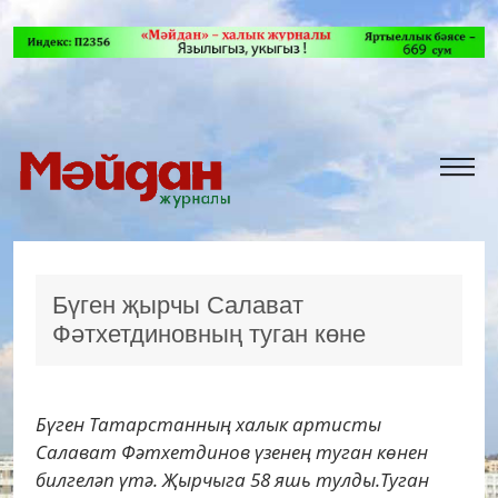
Бүген җырчы Салават
Фәтхетдиновның туган көне
Бүген Татарстанның халык артисты
Салават Фәтхетдинов үзенең туган көнен
билгеләп үтә. Җырчыга 58 яшь тулды.Туган