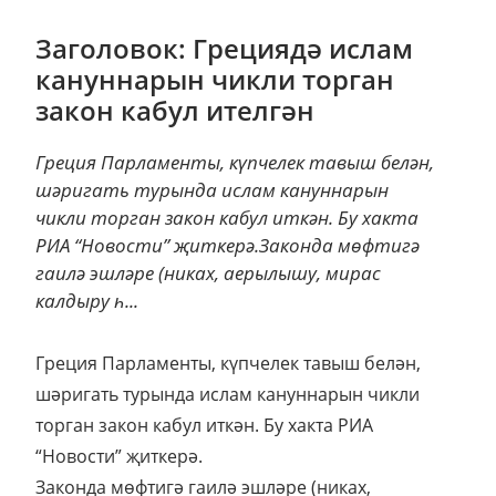
Заголовок: Грециядә ислам
кануннарын чикли торган
закон кабул ителгән
Греция Парламенты, күпчелек тавыш белән,
шәригать турында ислам кануннарын
чикли торган закон кабул иткән. Бу хакта
РИА “Новости” җиткерә.Законда мөфтигә
гаилә эшләре (никах, аерылышу, мирас
калдыру һ...
Греция Парламенты, күпчелек тавыш белән,
шәригать турында ислам кануннарын чикли
торган закон кабул иткән. Бу хакта РИА
“Новости” җиткерә.
Законда мөфтигә гаилә эшләре (никах,