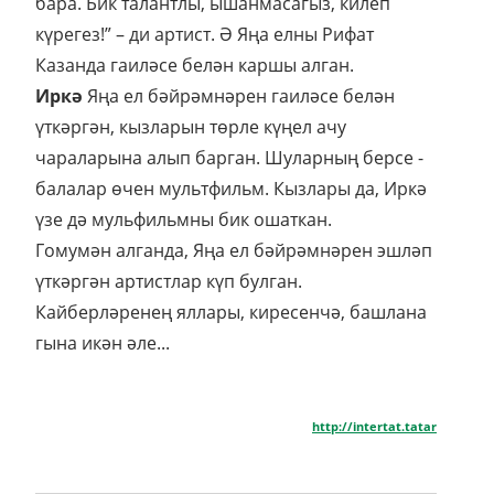
бара. Бик талантлы, ышанмасагыз, килеп
күрегез!” – ди артист. Ә Яңа елны Рифат
Казанда гаиләсе белән каршы алган.
Иркә
Яңа ел бәйрәмнәрен гаиләсе белән
үткәргән, кызларын төрле күңел ачу
чараларына алып барган. Шуларның берсе -
балалар өчен мультфильм. Кызлары да, Иркә
үзе дә мульфильмны бик ошаткан.
Гомумән алганда, Яңа ел бәйрәмнәрен эшләп
үткәргән артистлар күп булган.
Кайберләренең яллары, киресенчә, башлана
гына икән әле...
http://intertat.tatar