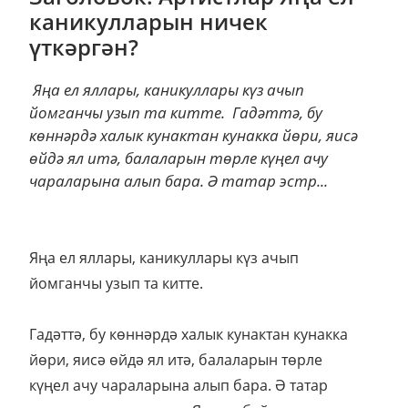
каникулларын ничек
үткәргән?
Яңа ел яллары, каникуллары күз ачып
йомганчы узып та китте. Гадәттә, бу
көннәрдә халык кунактан кунакка йөри, яисә
өйдә ял итә, балаларын төрле күңел ачу
чараларына алып бара. Ә татар эстр...
Яңа ел яллары, каникуллары күз ачып
йомганчы узып та китте.
Гадәттә, бу көннәрдә халык кунактан кунакка
йөри, яисә өйдә ял итә, балаларын төрле
күңел ачу чараларына алып бара. Ә татар