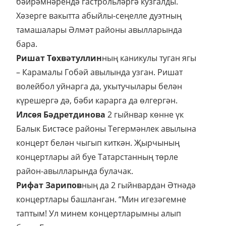
бәйрәмнәрендә гастрольләргә кузгалды.
Хәзерге вакытта абыйлы-сеңелле дуэтның
тамашалары Әлмәт районы авылларында
бара.
Ришат Төхвәтуллин
ның каникулы туган ягы
– Карамалы Гобәй авылында узган. Ришат
волейбол уйнарга да, укытучылары белән
күрешергә дә, бәби карарга да өлгергән.
Илсөя Бәдретдинова
2 гыйнвар көнне үк
Балык Бистәсе районы Тегермәнлек авылына
концерт белән чыгып киткән. Җырчының
концертлары ай буе Татарстанның төрле
район-авылларында булачак.
Рифат Зарипов
ның да 2 гыйнвардан Әтнәдә
концертлары башланган. “Мин игезәгемне
таптым! Ул минем концертларымны алып