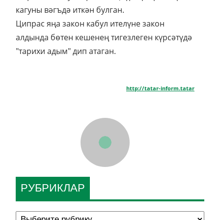
кагуны вәгъдә иткән булган.
Ципрас яңа закон кабул ителүне закон
алдында бөтен кешенең тигезлеген күрсәтүдә
"тарихи адым" дип атаган.
http://tatar-inform.tatar
РУБРИКЛАР