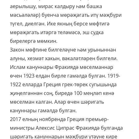
аерылышу, мирас калдыру һәм башка
мәсьәләләр) буенча мөрәҗәгать итү мәҗбүри
түгел, диелгән. Ике якның берсе мөфтигә
мөрәҗәгать итәргә теләмәсә, эш судка
бирелергә мөмкин.
Закон мөфтине билгеләүне һәм урыныннан
алуны, хезмәт хакын, вәкаләтләрен билгели.
Ислам кануннары Фракиядә мөселманнар
өчен 1923 елдан бирле гамәлдә булган. 1919-
1922 елларда Греция грек-төрек сугышында
җиңелгәннән соң, биредә 100 меңләп кенә
мөселман калган. Алар өчен шәригать
кануннары гамәлдә булган.
2017 елның ноябрендә Греция премьер-
министры Алексис Ципрас Фракиядә булганда
шәригать кануннарын мәҗбүри үтәүне кире