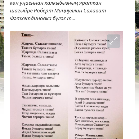
көн уңаеннан халкыбызның яраткан
шагыйре Роберт Миңнуллин Салават
Фәтхетдиновка бүләк т...