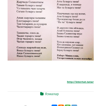
http://intertat.tatar
Язмалар