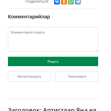
Поделиться:
Комментарийлар
Язарга
Авторлашырга
Теркәлергә
Заголовок: Артистлар Яңа ел