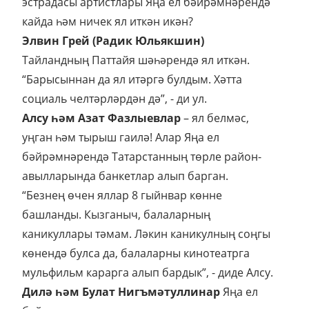
эстрадасы артистлары Яңа ел бәйрәмнәрендә
кайда һәм ничек ял иткән икән?
Элвин Грей (Радик Юльякшин)
Тайландның Паттайя шәһәрендә ял иткән.
“Барысыннан да ял итәргә булдым. Хәтта
социаль челтәрләрдән дә”, - ди ул.
Алсу һәм Азат Фазлыевлар
– ял белмәс,
уңган һәм тырыш гаилә! Алар Яңа ел
бәйрәмнәрендә Татарстанның төрле район-
авылларында банкетлар алып барган.
“Безнең өчен яллар 8 гыйнвар көнне
башланды. Кызганыч, балаларның
каникуллары тәмам. Ләкин каникулның соңгы
көнендә булса да, балаларны кинотеатрга
мульфильм карарга алып бардык”, - диде Алсу.
Дилә һәм Булат Нигъмәтуллинар
Яңа ел