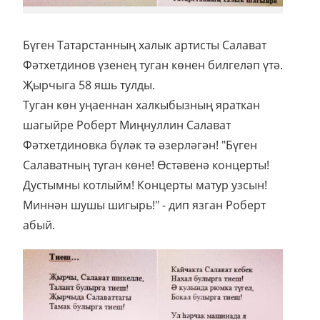
Бүген Татарстанның халык артисты Салават
Фәтхетдинов үзенең туган көнен билгеләп үтә.
Җырчыга 58 яшь тулды.
Туган көн уңаеннан халкыбызның яраткан
шагыйре Роберт Миңнуллин Салават
Фәтхетдиновка бүләк тә әзерләгән! "Бүген
Салаватның туган көне! Өстәвенә концерты!
Дустымны котлыйм! Концерты матур узсын!
Миннән шушы шигырь!" - дип язган Роберт
абый.