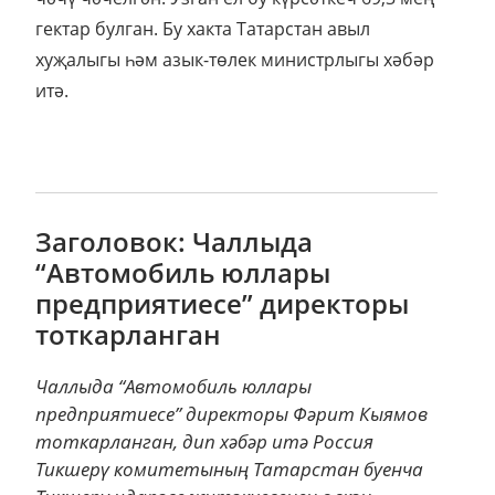
гектар булган. Бу хакта Татарстан авыл
хуҗалыгы һәм азык-төлек министрлыгы хәбәр
итә.
Заголовок: Чаллыда
“Автомобиль юллары
предприятиесе” директоры
тоткарланган
Чаллыда “Автомобиль юллары
предприятиесе” директоры Фәрит Кыямов
тоткарланган, дип хәбәр итә Россия
Тикшерү комитетының Татарстан буенча