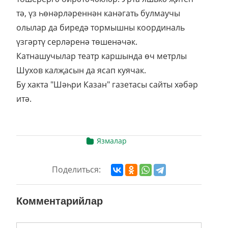
тә, үз һөнәрләреннән канәгать булмаучы
олылар да биредә тормышны координаль
үзгәртү серләренә төшенәчәк.
Катнашучылар театр каршында өч метрлы
Шухов калҗасын да ясап куя­чак.
Бу хакта "Шәһри Казан" газетасы сайты хәбәр
итә.
Язмалар
Поделиться:
Комментарийлар