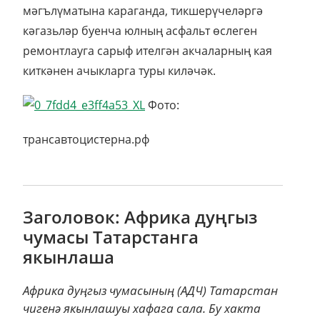
мәгълүматына караганда, тикшерүчеләргә
кәгазьләр буенча юлның асфальт өслеген
ремонтлауга сарыф ителгән акчаларның кая
киткәнен ачыкларга туры киләчәк.
Фото:
трансавтоцистерна.рф
Заголовок: Африка дуңгыз
чумасы Татарстанга
якынлаша
Африка дуңгыз чумасының (АДЧ) Татарстан
чигенә якынлашуы хафага сала. Бу хакта