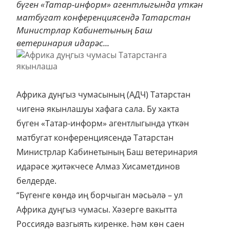
бүген «Татар-информ» агентлыгында үткән
матбугат конференциясендә Татарстан
Министрлар Кабинетының Баш
ветеринария идарәс...
Африка дуңгыз чумасының (АДЧ) Татарстан
чигенә якынлашуы хафага сала.
Бу хакта
бүген «Татар-информ» агентлыгында үткән
матбугат конференциясендә Татарстан
Министрлар Кабинетының Баш ветеринария
идарәсе җитәкчесе Алмаз Хисаметдинов
белдерде.
“Бүгенге көндә иң борчыган мәсьәлә – ул
Африка дуңгыз чумасы. Хәзерге вакытта
Россиядә вазгыять киренке. Һәм көн саен