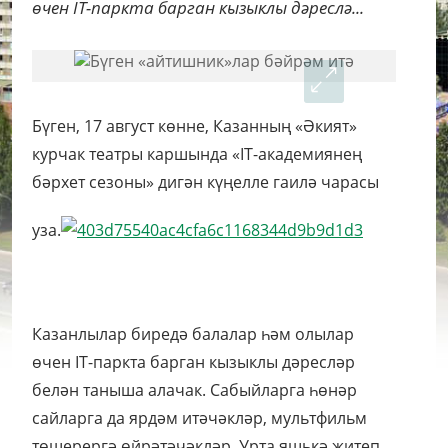
өчен IT-паркта барган кызыклы дәреслә...
Бүген, 17 август көнне, Казанның «Әкият»
курчак театры каршында «IT-академиянең
бәрхет сезоны» дигән күңелле гаилә чарасы
уза.
Казанлылар биредә балалар һәм олылар
өчен IT-паркта барган кызыклы дәресләр
белән таныша алачак. Сабыйларга һөнәр
сайларга да ярдәм итәчәкләр, мультфильм
төшерергә өйрәтәчәкләр. Урта яшькә җитеп