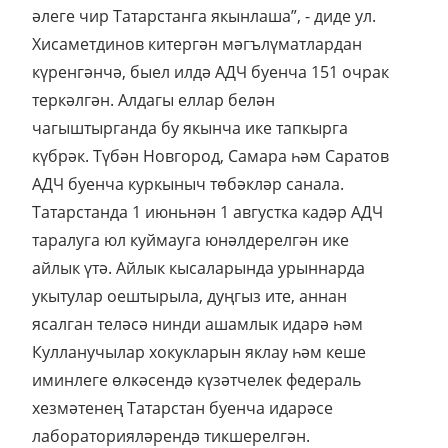
әлеге чир Татарстанга якынлаша”, - диде ул.
Хисаметдинов китергән мәгълүматлардан
күренгәнчә, быел илдә АДЧ буенча 151 очрак
теркәлгән. Алдагы еллар белән
чагыштырганда бу якынча ике тапкырга
күбрәк. Түбән Новгород, Самара һәм Саратов
АДЧ буенча куркыныч төбәкләр санала.
Татарстанда 1 июньнән 1 августка кадәр АДЧ
таралуга юл куймауга юнәлдерелгән ике
айлык үтә. Айлык кысаларында урыннарда
укытулар оештырыла, дуңгыз ите, аннан
ясалган теләсә нинди ашамлык идарә һәм
Кулланучылар хокукларын яклау һәм кеше
иминлеге өлкәсендә күзәтчелек федераль
хезмәтенең Татарстан буенча идарәсе
лабораторияләрендә тикшерелгән.