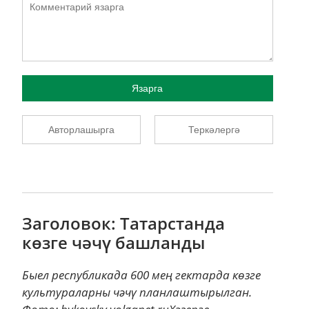
Язарга
Авторлашырга
Теркәлергә
Заголовок: Татарстанда
көзге чәчү башланды
Быел республикада 600 мең гектарда көзге
культураларны чәчү планлаштырылган.