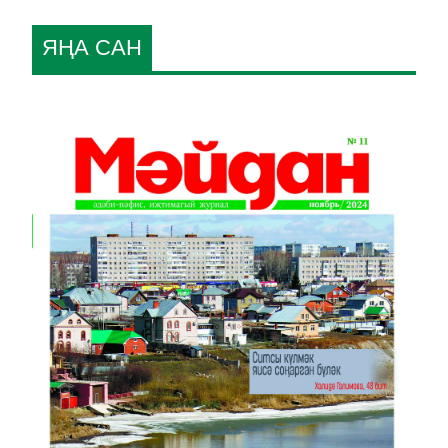
ЯҢА САН