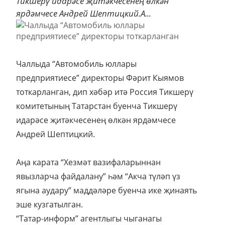
Тикшерү идарәсе җитәкчесенең өлкән
ярдәмчесе Андрей Шептицкий.А...
Чаллыда “Автомобиль юллары
предприятиесе” директоры Фәрит Кыямов
тоткарланган, дип хәбәр итә Россия Тикшерү
комитетының Татарстан буенча Тикшерү
идарәсе җитәкчесенең өлкән ярдәмчесе
Андрей Шептицкий.
Аңа карата “Хезмәт вазифаларыннан
явызларча файдалану” һәм “Акча түләп үз
ягына аудару” маддәләре буенча ике җинаять
эше кузгатылган.
“Татар-информ” агентлыгы чыганагы