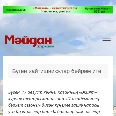
Бүген «айтишник»лар бәйрәм итә
Бүген, 17 август көнне, Казанның «Әкият»
курчак театры каршында «IT-академиянең
бәрхет сезоны» дигән күңелле гаилә чарасы
уза.Казанлылар биредә балалар һәм олылар