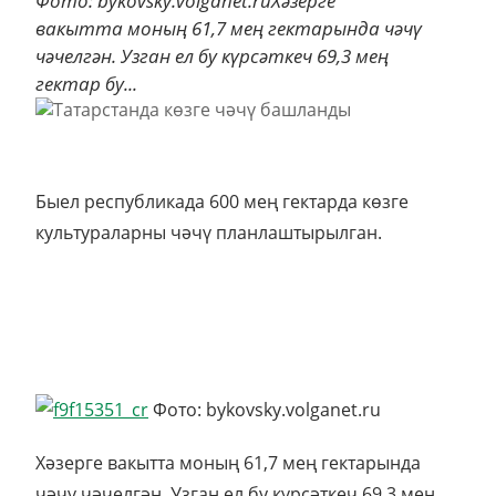
Фото: bykovsky.volganet.ruХәзерге
вакытта моның 61,7 мең гектарында чәчү
чәчелгән. Узган ел бу күрсәткеч 69,3 мең
гектар бу...
Быел республикада 600 мең гектарда көзге
культураларны чәчү планлаштырылган.
Фото: bykovsky.volganet.ru
Хәзерге вакытта моның 61,7 мең гектарында
чәчү чәчелгән. Узган ел бу күрсәткеч 69,3 мең