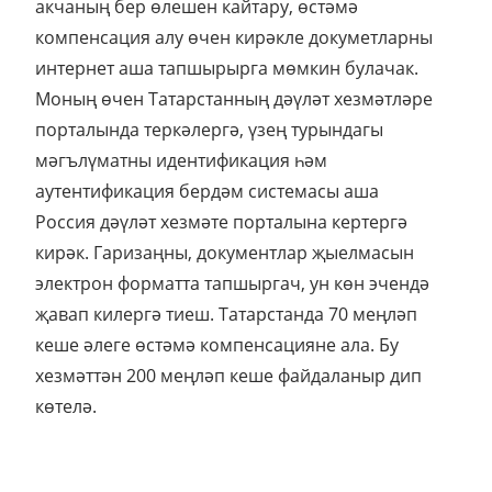
акчаның бер өлешен кайтару, өстәмә
компенсация алу өчен кирәкле докуметларны
интернет аша тапшырырга мөмкин булачак.
Моның өчен Татарстанның дәүләт хезмәтләре
порталында теркәлергә, үзең турындагы
мәгълүматны идентификация һәм
аутентификация бердәм системасы аша
Россия дәүләт хезмәте порталына кертергә
кирәк. Гаризаңны, документлар җыелмасын
электрон форматта тапшыргач, ун көн эчендә
җавап килергә тиеш. Татарстанда 70 меңләп
кеше әлеге өстәмә компенсацияне ала. Бу
хезмәттән 200 меңләп кеше файдаланыр дип
көтелә.