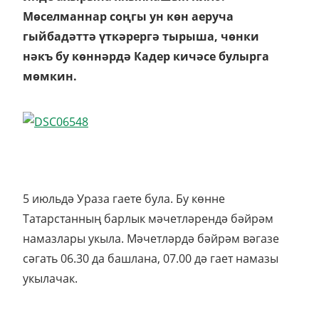
Мөселманнар соңгы ун көн аеруча
гыйбадәттә үткәрергә тырыша, чөнки
нәкъ бу көннәрдә Кадер кичәсе булырга
мөмкин.
5 июльдә Ураза гаете була. Бу көнне
Татарстанның барлык мәчетләрендә бәйрәм
намазлары укыла. Мәчетләрдә бәйрәм вәгазе
сәгать 06.30 да башлана, 07.00 дә гает намазы
укылачак.