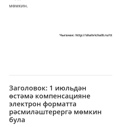
мөмкин.
Чыганак: http://shahrichalli.ru/tt
Заголовок: 1 июльдән
өстәмә компенсацияне
электрон форматта
рәсмиләштерергә мөмкин
була