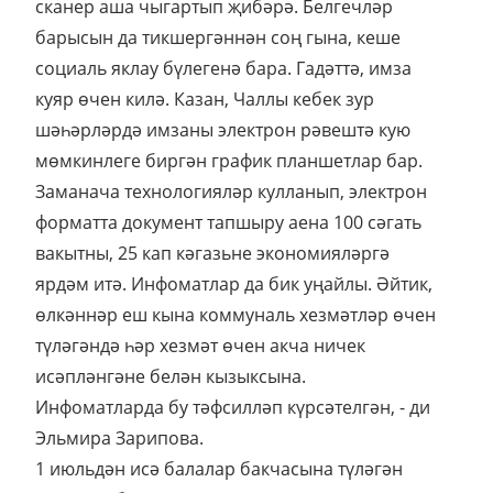
сканер аша чыгартып җибәрә. Белгечләр
барысын да тикшергәннән соң гына, кеше
социаль яклау бүлегенә бара. Гадәттә, имза
куяр өчен килә. Казан, Чаллы кебек зур
шәһәрләрдә имзаны электрон рәвештә кую
мөмкинлеге биргән график планшетлар бар.
Заманача технологияләр кулланып, электрон
форматта документ тапшыру аена 100 сәгать
вакытны, 25 кап кәгазьне экономияләргә
ярдәм итә. Инфоматлар да бик уңайлы. Әйтик,
өлкәннәр еш кына коммуналь хезмәтләр өчен
түләгәндә һәр хезмәт өчен акча ничек
исәпләнгәне белән кызыксына.
Инфоматларда бу тәфсилләп күрсәтелгән, - ди
Эльмира Зарипова.
1 июльдән исә балалар бакчасына түләгән