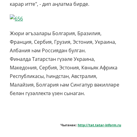
карар итте", - дип аңлатма бирде.
Жюри әгъзалары Болгария, Бразилия,
Франция, Сербия, Грузия, Эстония, Украина,
Албания һәм Россиядән булган.
Финалда Татарстан гүзәле Украина,
Македония, Сербия, Эстония, Көньяк Африка
Республикасы, Һиндстан, Австралия,
Малайзия, Болгария һәм Сингапур вәкилләре
белән гүзәллектә үзен сынаган.
Чыганак:
http://tat.tatar-inform.ru