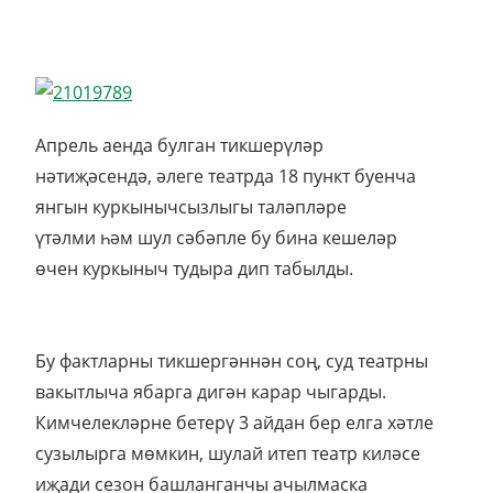
Апрель аенда булган тикшерүләр
нәтиҗәсендә, әлеге театрда 18 пункт буенча
янгын куркынычсызлыгы таләпләре
үтәлми һәм шул сәбәпле бу бина кешеләр
өчен куркыныч тудыра дип табылды.
Бу фактларны тикшергәннән соң, суд театрны
вакытлыча ябарга дигән карар чыгарды.
Кимчелекләрне бетерү 3 айдан бер елга хәтле
сузылырга мөмкин, шулай итеп театр киләсе
иҗади сезон башланганчы ачылмаска