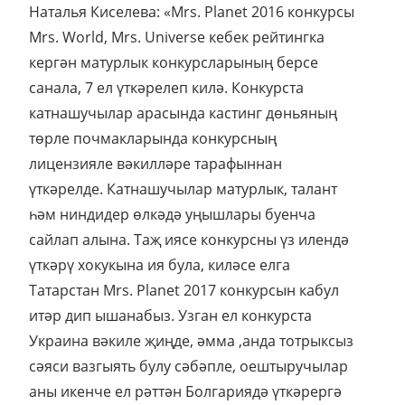
Наталья Киселева: «Mrs. Planet 2016 конкурсы
Mrs. World, Mrs. Universe кебек рейтингка
кергән матурлык конкурсларының берсе
санала, 7 ел үткәрелеп килә. Конкурста
катнашучылар арасында кастинг дөньяның
төрле почмакларында конкурсның
лицензияле вәкилләре тарафыннан
үткәрелде. Катнашучылар матурлык, талант
һәм ниндидер өлкәдә уңышлары буенча
сайлап алына. Таҗ иясе конкурсны үз илендә
үткәрү хокукына ия була, киләсе елга
Татарстан Mrs. Planet 2017 конкурсын кабул
итәр дип ышанабыз. Узган ел конкурста
Украина вәкиле җиңде, әмма ,анда тотрыксыз
сәяси вазгыять булу сәбәпле, оештыручылар
аны икенче ел рәттән Болгариядә үткәрергә