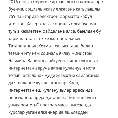
2016 елның беренче яртыеллыгы нәтиҗәләре
буенча, социаль яклау өлкәсенә кагылышлы
759 435 гариза электрон форматта кабул
ителгән. Хәзер халык социаль өлкә буенча
тугыз хезмәттән файдалана алса, быелдан бу
тармакта тагын 7 хезмәт өстәләчәк.
Татарстанның Хезмәт, халыкны эш белән
тәэмин итү һәм социаль яклау министры
Эльмира Зарипова әйтүенчә, яшь буынның
интернеттан аеруча актив куллануын истә
тотып, өстәләчәк җиде хезмәтне сайлаганда
да яшьләрне күзаллаганнар. Хәер,
интернеттан еш кулланучылар арасында
пенсионерлар да җитәрлек. “Өченче буын
университеты” программасы нигезендә
курслар узган өлкәннәр дә яшьләрдән