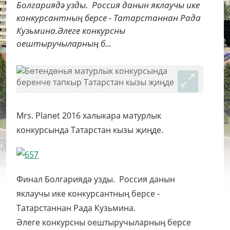
Болгариядә узды. Россия данын яклаучы ике
конкурсантның берсе - Татарстаннан Рада
Кузьмина.Әлеге конкурсны
оештыручыларның б...
Mrs. Planet 2016 халыкара матурлык
конкурсында Татарстан кызы җиңде.
Финал Болгариядә узды. Россия данын
яклаучы ике конкурсантның берсе -
Татарстаннан Рада Кузьмина.
Әлеге конкурсны оештыручыларның берсе