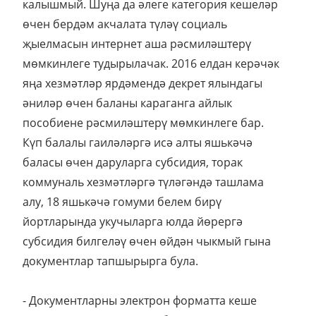
калышмый. Шуңа да әлеге категория кешеләр
өчен бердәм акчалата түләү социаль
җыелмасын интернет аша рәсмиләштерү
мөмкинлеге тудырылачак. 2016 елдан керәчәк
яңа хезмәтләр ярдәмендә декрет ялындагы
әниләр өчен баланы караганга айлык
пособиене рәсмиләштерү мөмкинлеге бар.
Күп балалы гаиләләргә исә алты яшькәчә
баласы өчен даруларга субсидия, торак
коммуналь хезмәтләргә түләгәндә ташлама
алу, 18 яшькәчә гомуми белем бирү
йортларында укучыларга юлда йөрергә
субсидия билгеләү өчен өйдән чыкмый гына
документлар тапшырырга була.
- Документларны электрон форматта кеше