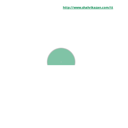
http://www.shahrikazan.com/tt
РУБРИКЛАР
ЯҢА САН