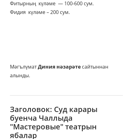
Фитырның күләме — 100-600 сум.
Фидия күләме – 200 сум.
Мәгълүмат
Диния нәзарәте
сайтыннан
алынды.
Заголовок: Суд карары
буенча Чаллыда
"Мастеровые" театрын
ябалар