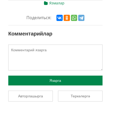
Язмалар
Поделиться:
Комментарийлар
Язарга
Авторлашырга
Теркәлергә