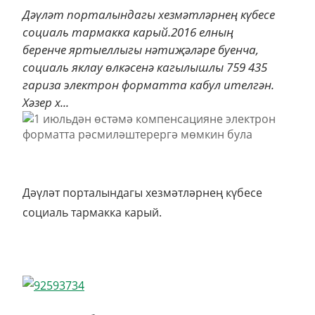
Дәүләт порталындагы хезмәтләрнең күбесе
социаль тармакка карый.2016 елның
беренче яртыеллыгы нәтиҗәләре буенча,
социаль яклау өлкәсенә кагылышлы 759 435
гариза электрон форматта кабул ителгән.
Хәзер х...
Дәүләт порталындагы хезмәтләрнең күбесе
социаль тармакка карый.