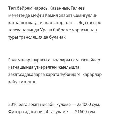
Төп бәйрәм чарасы Казанның Галиев
мәчетендә мөфти Камил хәзрәт Сәмигуллин
катнашында узачак. «Татарстан — Яңа гасыр»
телеканалында Ураза бәйрәме чарасыннан
туры трансляция дә булачак.
Голәмәләр шурасы әгъзалары һәм казыйлар
катнашында үткәрелгән җыелышта
зәкят,садакаларга карата түбәндәге карарлар
кабул ителгән:
2016 елга зәкят нисабы күләме — 224000 сум.
Фитыр сәдака нисабы күләме — 21600 сум.