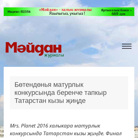
Бөтендөнья матурлык
конкурсында беренче тапкыр
Татарстан кызы җиңде
Mrs. Planet 2016 халыкара матурлык
конкурсында Татарстан кызы җиңде. Финал