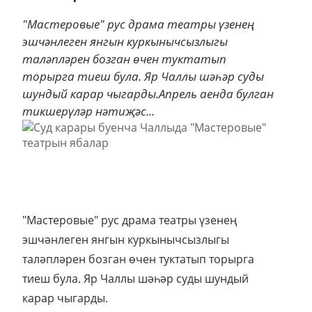
"Мастеровые" рус драма театры үзенең
эшчәнлеген янгын куркынычсызлыгы
таләпләрен бозган өчен туктатып
торырга тиеш була. Яр Чаллы шәһәр суды
шундый карар чыгарды.Апрель аенда булган
тикшерүләр нәтиҗәс...
"Мастеровые" рус драма театры үзенең
эшчәнлеген янгын куркынычсызлыгы
таләпләрен бозган өчен туктатып торырга
тиеш була. Яр Чаллы шәһәр суды шундый
карар чыгарды.