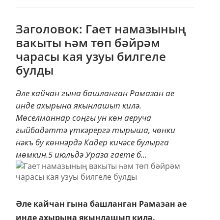
Заголовок: Гает намазының
вакыты һәм төп бәйрәм
чарасы кая узуы билгеле
булды
Әле кайчан гына башланган Рамазан ае
инде ахырына якынлашып килә.
Мөселманнар соңгы ун көн аеруча
гыйбадәттә үткәрергә тырыша, чөнки
нәкъ бу көннәрдә Кадер кичәсе булырга
мөмкин.5 июльдә Ураза гаете б...
Әле кайчан гына башланган Рамазан ае
инде ахырына якынлашып килә.