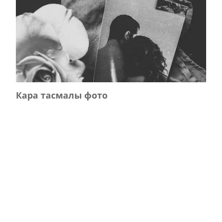
Кара тасмалы фото
Главная
Журнал турында
Редколлегия
Авторлар