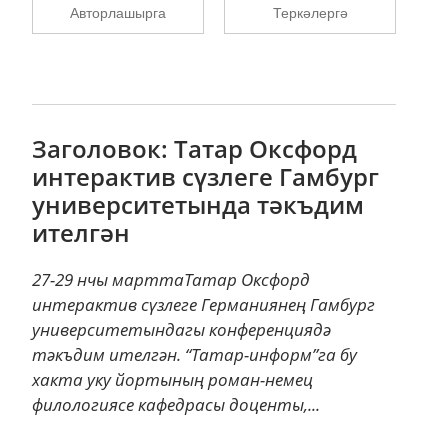
Авторлашырга
Теркәлергә
Заголовок: Татар Оксфорд
интерактив сүзлеге Гамбург
университетында тәкъдим
ителгән
27-29 нчы марттаТатар Оксфорд
интерактив сүзлеге Германиянең Гамбург
университетындагы конференциядә
тәкъдим ителгән. “Татар-информ”га бу
хакта уку йортының роман-немец
филологиясе кафедрасы доценты,...