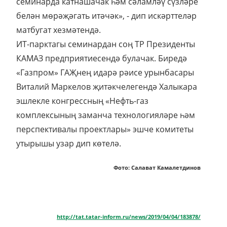
семинарда катнашачак һәм сәламләү сүзләре
белән мөрәҗәгать итәчәк», - дип искәрттеләр
матбугат хезмәтендә.
ИТ-парктагы семинардан соң ТР Президенты
КАМАЗ предприятиесендә булачак. Биредә
«Газпром» ГАҖнең идарә рәисе урынбасары
Виталий Маркелов җитәкчелегендә Халыкара
эшлекле конгрессның «Нефть-газ
комплексының заманча технологияләре һәм
перспективалы проектлары» эшче комитеты
утырышы узар дип көтелә.
Фото: Салават Камалетдинов
http://tat.tatar-inform.ru/news/2019/04/04/183878/