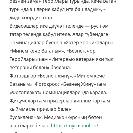
безнең заман геройлары турында, кече Ватан
турында эшләрне кабул итә башладык», –
диде координатор.
Видеоэшләр ике дәүләт телендә — рус һәм
татар телендә кабул ителә. Алар түбәндәге
номинацияләр буенча «Хәтер хроникалары»,
«Минем кече Ватаным», «Безнең чор
Геройлары» һәм «Интервью ветеран яки тыл
ветераны белән» бәяләнә.
Фотоэшләр «Безнең җиңү», «Минем кече
Ватаным», Фотокросс «Безнең Җиңү» һәм
«Фотоплакат» номинацияләрендә карала.
Җиңүчеләр һәм призерлар дипломнар һәм
кыйммәтле призлар белән
бүләкләнәчәк. Медиаконкурсның бөтен
шартлары белән
https://myrosmol.ru/