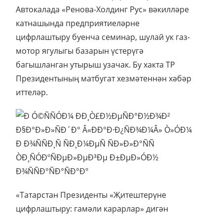
Автокалада «Ренова-Холдинг Рус» вәкилләре
катнашында предприятиеләрне
цифрлаштыру буенча семинар, шулай ук газ-
мотор ягулыгы базарын үстерүгә
багышланган утырыш узачак. Бу хакта ТР
Президентының матбугат хезмәтеннән хәбәр
иттеләр.
«Татарстан Президенты «Җитештерүне
цифрлаштыру: гамәли карарлар» дигән