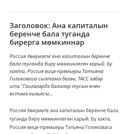
Заголовок: Ана капиталын
беренче бала туганда
бирергә мөмкиннәр
Россия Хөкүмәте ана капиталын беренче
бала туганда бирү мөмкинлеген карый. Бу
хакта, Россия вице-премьеры Татьяна
Голиковага сылтама белән, ТАСС хәбәр
итә."Гаиләләрдә балалар тусын өчен
өстәмә кызыксы...
Россия Хөкүмәте ана капиталын беренче бала
туганда бирү мөмкинлеген карый. Бу хакта,
Россия вице-премьеры Татьяна Голиковага