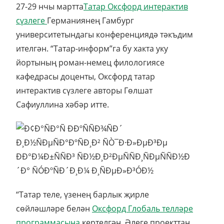
27-29 нчы мартта
Татар Оксфорд интерактив
сүзлеге
Германиянең Гамбург
университетындагы конференциядә тәкъдим
ителгән. “Татар-информ”га бу хакта уку
йортының роман-немец филологиясе
кафедрасы доценты, Оксфорд татар
интерактив сүзлеге авторы Гөлшат
Сафиуллина хәбәр итте.
“Татар теле, үзенең барлык җирле
сөйләшләре белән
Оксфорд Глобаль телләре
программасына
кертелгән. Әлеге проекттан