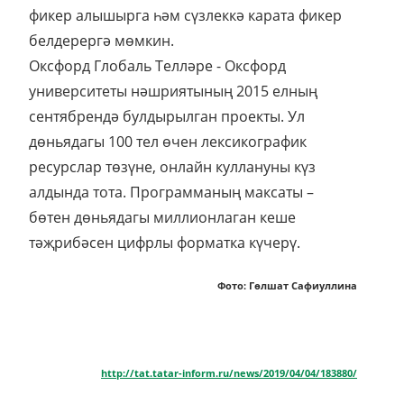
фикер алышырга һәм сүзлеккә карата фикер
белдерергә мөмкин.
Оксфорд Глобаль Телләре - Оксфорд
университеты нәшриятының 2015 елның
сентябрендә булдырылган проекты. Ул
дөньядагы 100 тел өчен лексикографик
ресурслар төзүне, онлайн куллануны күз
алдында тота. Программаның максаты –
бөтен дөньядагы миллионлаган кеше
тәҗрибәсен цифрлы форматка күчерү.
Фото: Гөлшат Сафиуллина
http://tat.tatar-inform.ru/news/2019/04/04/183880/