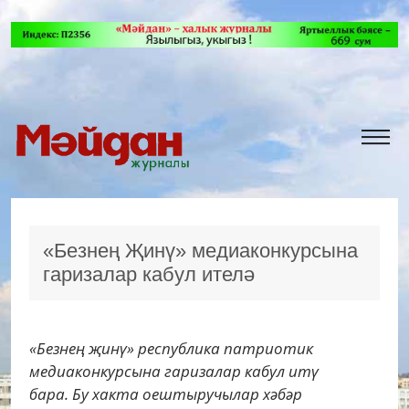
«Безнең Җинү» медиаконкурсына
гаризалар кабул ителә
«Безнең җинү» республика патриотик
медиаконкурсына гаризалар кабул итү
бара. Бу хакта оештыручылар хәбәр