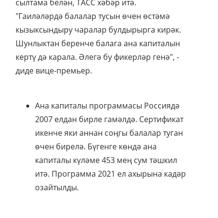
сылтама белән, ТАСС хәбәр итә.
"Гаиләләрдә балалар тусын өчен өстәмә
кызыксындыру чаралар булдырырга кирәк.
Шунлыктан беренче балага ана капиталын
кертү дә карала. Әлегә бу фикерләр генә", -
диде вице-премьер.
Ана капиталы программасы Россиядә
2007 елдан бирле гамәлдә. Сертификат
икенче яки аннан соңгы балалар туган
өчен бирелә. Бүгенге көндә ана
капиталы күләме 453 мең сум тәшкил
итә. Программа 2021 ел ахырына кадәр
озайтылды.