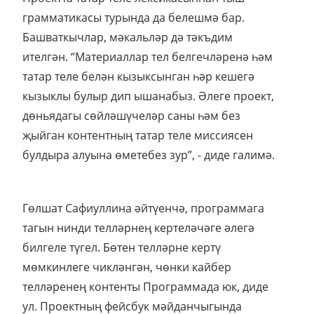
грамматикасы турында да белешмә бар.
Башваткычлар, мәкальләр дә тәкъдим
ителгән. “Материаллар тел белгечләренә һәм
татар теле белән кызыксынган һәр кешегә
кызыклы булыр дип ышанабыз. Әлеге проект,
дөньядагы сөйләшүчеләр саны һәм без
җыйган контентның татар теле миссиясен
булдыра алуына өметебез зур”, - диде галимә.
Гөлшат Сафиуллина әйтүенчә, программага
тагын нинди телләрнең кертеләчәге әлегә
билгеле түгел. Бөтен телләрне кертү
мөмкинлеге чикләнгән, чөнки кайбер
телләренең контенты Программада юк, диде
ул. Проектның фейсбук мәйданчыгында