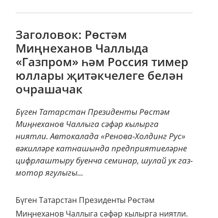
Заголовок: Рөстәм
Миңнеханов Чаллыда
«Газпром» һәм Россия тимер
юллары җитәкчелеге белән
очрашачак
Бүген Татарстан Президенты Рөстәм
Миңнеханов Чаллыга сәфәр кылырга
ниятли. Автокалада «Ренова-Холдинг Рус»
вәкилләре катнашында предприятиеләрне
цифрлаштыру буенча семинар, шулай ук газ-
мотор ягулыгы...
Бүген Татарстан Президенты Рөстәм
Миңнеханов Чаллыга сәфәр кылырга ниятли.