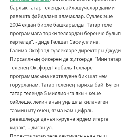
барлык татар телендә сөйләшүчеләр даими
рәвештә файдалана алачаклар. Сүзлек эше
2004 елдан бирле башкарылды. Татар теле
программага төрки телләрдән беренче булып
кертелде”, - диде Гөлшат Сафиуллина.
Галимә Оксфорд сүзлекләре директоры Джуди
Пирсаллның фикерен дә җиткерде. “Мин татар
теленең Оксфорд Глобаль Телләре
программасына кертелүенә бик шат һәм
горурланам. Татар теленең тарихы бай. Бүген
татар телендә 5 миллионга якын кеше
сөйләшә, ләкин аның уңышлы киләчәген
тәэмин итү өчен, язма һәм цифрлы
рәвешләрдә дөнья күрүенә ярдәм итәргә
кирәк”, – дигән ул.
Проектта татар теле лексикасыннан тыш