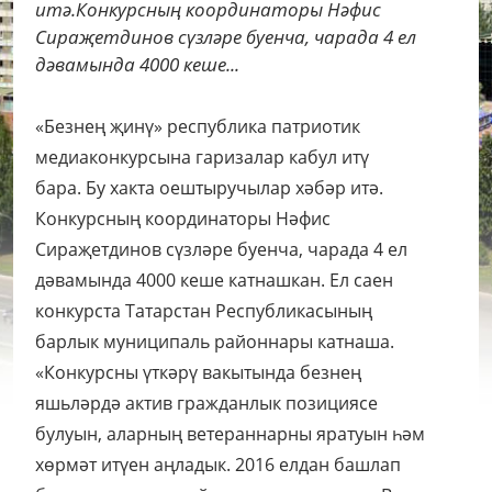
итә.Конкурсның координаторы Нәфис
Сираҗетдинов сүзләре буенча, чарада 4 ел
дәвамында 4000 кеше...
«Безнең җинү» республика патриотик
медиаконкурсына гаризалар кабул итү
бара. Бу хакта оештыручылар хәбәр итә.
Конкурсның координаторы Нәфис
Сираҗетдинов сүзләре буенча, чарада 4 ел
дәвамында 4000 кеше катнашкан. Ел саен
конкурста Татарстан Республикасының
барлык муниципаль районнары катнаша.
«Конкурсны үткәрү вакытында безнең
яшьләрдә актив гражданлык позициясе
булуын, аларның ветераннарны яратуын һәм
хөрмәт итүен аңладык. 2016 елдан башлап