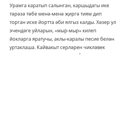
Урамга каратып салынган, каршыдагы ике
тәрәзә төбе менә-менә җиргә тиям дип
торган иске йортта әби ялгыз калды. Хәзер ул
эчендәге уйларын, «мыр-мыр» килеп
йокларга яратучы, аклы-каралы песие белән
уртаклаша. Кайвакыт серләрен чикләвек
куагыннан үреп, сыер тизәге белән сыланган
абзарда яшәүче ак кәҗәсенә сөйли:
– И кәҗәкәем, кәҗәкәем, – дип яратып эндәшә
ул аңа. – Язмыш миңа ялгызлык насыйп иткән,
күрәсең. Картым да үлде, бердәнбер улым да
китте... Ярый әле Мияубикә белән син бар...
Әйдә, әйдә, син дә кырланып, ялындырып
торма – аша. Өч кат юып пешердем мин ул
бәрәңге кабыгын.
Миңкамал әби утын ваклаганда да, кәҗә