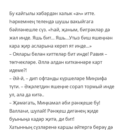
Бу кайгылы хәбәрдән халык «аһ» итте.
Һәркемнең телендә шушы вакыйгага
бәйләнешле сүз. «Һай, җаным, бигрәкләр дә
жәл инде. Яшь бит... Яшь…Утыз биш яшеңнән
кара җир асларына кереп ят инде...»
– Оялары белән киттеләр бит инде! Равия –
төпчекләре. Әллә алдан киткәннәре карт
идеме?!
– Әй-й, – дип офтанды күршеләре Миңзифа
түти. – Әҗәлетдин яшеңне сорап тормый инде
ул, ала да китә..
– Җәмәгать, Миңкамал әби рәнҗеше бу!
Валлаһи, шулай! Рәнҗеш дигәнең җиде
буыныңа кадәр җитә, ди бит!
Хатынның сүзләренә каршы әйтергә берәү дә