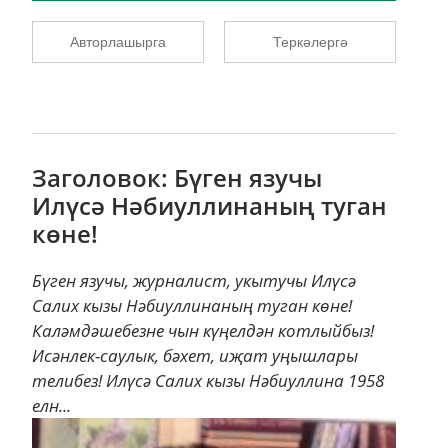
Авторлашырга
Теркәлергә
Заголовок: Бүген язучы
Илүсә Нәбиуллинаның туган
көне!
Бүген язучы, журналист, укытучы Илүсә
Салих кызы Нәбиуллинаның туган көне!
Каләмдәшебезне чын күңелдән котлыйбыз!
Исәнлек-саулык, бәхет, иҗат уңышлары
телибез! Илүсә Салих кызы Нәбиуллина 1958
елн...