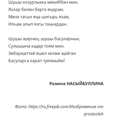
Шушы хозурлыкка мөкиббән мин,
Язлар белән бергә яңарам.
Менә тагын яңа шигырь язам,
Илһам алып язгы таңнардан.
Шушы җирнең, шушы басуларның
Сулышына кадәр тоям мин.
Зөбәрҗәттәй яшел келәм җәйгән
Басуларга карап туялмыйм!
Рәзинә НАСЫЙБУЛЛИНА
Фото: https://ru.freepik.com/Изображение от
prostooleh