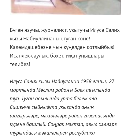
Бүген язучы, журналист, укытучы Илүсә Салих
кызы Нәбиуллинаның туган көне!
Каләмдәшебезне чын күңелдән котлыйбыз!
Исәнлек-саулык, бәхет, иҗат уңышлары
телибез!
Илүсә Салих кызы Нәбиуллина 1958 елның 27
мартында Мөслим районы Баек авылында
туа. Туган авылында урта белем ала.
Бишенче сыйныфта укыганда аның
шигырьләре, мәкаләләре район газетасында
күренә башлый. Соңрак мәктәп, авыл хәлләре
турындагы мәкаләләрен республика