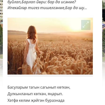
буйлап,Барлап йөри: бар да исәнме?
Ипекәйләр тигез тишелгәнме,Бар да шу...
Басуларым тагын сагынып көткән,
Дулкынланып көткән, яңарып.
Хәтфә келәм җәйгән буразнада