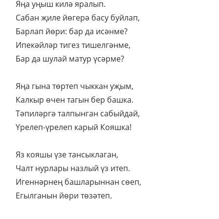
Яңа уңыш килә яралып.
Сабан җиле йөгерә басу буйлап,
Барлап йөри: бар да исәнме?
Ипекәйләр тигез тишелгәнме,
Бар да шулай матур үсәрме?
Яңа гына төртеп чыккан уҗым,
Калкыр өчен тагын бер башка.
Тәпиләргә талпынган сабыйдай,
Үрелеп-үрелеп карый Кояшка!
Яз кояшы үзе тансыклаган,
Чалт нурлары назлый үз итеп.
Игеннәрнең башларыннан сөеп,
Егылганын йөри төзәтеп.