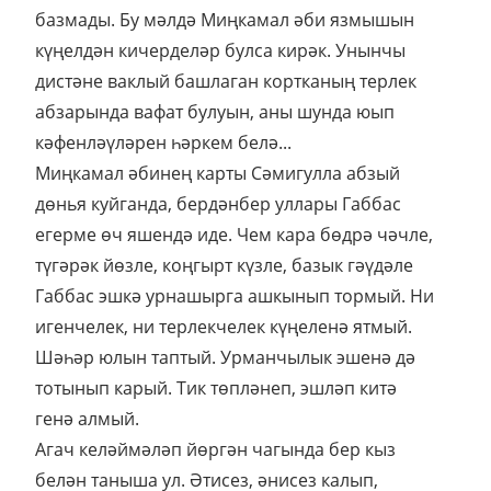
базмады. Бу мәлдә Миңкамал әби язмышын
күңелдән кичерделәр булса кирәк. Унынчы
дистәне ваклый башлаган кортканың терлек
абзарында вафат булуын, аны шунда юып
кәфенләүләрен һәркем белә...
Миңкамал әбинең карты Сәмигулла абзый
дөнья куйганда, бердәнбер уллары Габбас
егерме өч яшендә иде. Чем кара бөдрә чәчле,
түгәрәк йөзле, коңгырт күзле, базык гәүдәле
Габбас эшкә урнашырга ашкынып тормый. Ни
игенчелек, ни терлекчелек күңеленә ятмый.
Шәһәр юлын таптый. Урманчылык эшенә дә
тотынып карый. Тик төпләнеп, эшләп китә
генә алмый.
Агач келәймәләп йөргән чагында бер кыз
белән таныша ул. Әтисез, әнисез калып,