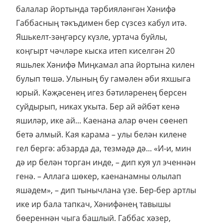
балалар йортында тәрбияләнгән Хәнифә
Габбасның тәкъдимен бер сүзсез кабул итә.
Яшькелт-зәңгәрсу күзле, уртача буйлы,
коңгырт чәчләре кыска итеп киселгән 20
яшьлек Хәнифә Миңкамал апа йортына килен
булып төшә. Улының бу гамәлен әби яхшыга
юрый. Кәҗәсенең игез бәтиләренең берсен
суйдырып, никах укыта. Бер ай әйбәт кенә
яшиләр, ике ай... Каенана алар өчен сөенеп
бетә алмый. Кая карама – улы белән килене
гел бергә: абзарда да, тезмәдә дә... «И-и, мин
дә ир белән торган инде, – дип куя ул эченнән
генә. – Аллага шөкер, каенанамны олылап
яшәдем», – дип тынычлана үзе. Бер-бер артлы
ике ир бала тапкач, Хәнифәнең тавышы
бөереннән чыга башлый. Габбас хәзер,