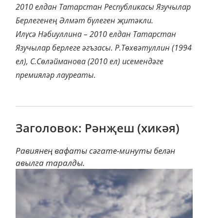
2010 елдан Татарстан Республикасы Язучылар
Берлегенең Әлмәт бүлеген җитәкли.
Илүсә Нәбиуллина – 2010 елдан Татарстан
Язучылар берлеге әгъзасы. Р.Төхвәтуллин (1994
ел), С.Сөләйманова (2010 ел) исемендәге
премияләр лауреаты.
Заголовок: Рәнҗеш (хикәя)
Равиянең вафаты сәгате-минуты белән
авылга таралды.