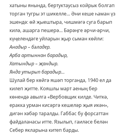
хатыны янында, бертуктаусыз койрык болгап
торган тугры эт шикелле... Әни кеше һаман үз
эшендә: өй җыештыра, чишмәгә суга барып
килә, ашарга пешерә... Бәрәңге әрчи-әрчи,
күңелендәге уйларын җыр сыман көйли:
Анадыр – бәладер.
Арба артыннан барадыр,
Хатындыр – җандыр.
Янда утырып барадыр...
Шулай бер көйгә яшәп торганда, 1940 ел да
килеп җитте. Кояшлы март аеның бер
көнендә авылга «Вербовщик килде. Читкә,
еракка урман кисәргә кешеләр җыя икән»,
дигән хәбәр таралды. Габбас бу форсаттан
файдаланасы итте. Язылып, гаиләсе белән
Себер якларына китеп барды.