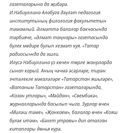
газеталарына да җибәрә.
И.Нәбиуллина Алабуга дәүләт педагогия
институтының филология факультетын
тәмамлый. Әлмәттә балалар бакчасында
тәрбияче, «Әлмәт таңнары» газетасында
бүлек мөдире булып хезмәт куя. «Татар
радиосы»нда да эшли.
Илүсә Нәбиуллина үз көчен төрле жанрларда
сынап карый. Аның чәчмә әсәрләре, тирән
эчтәлекле мәкаләләре «Татарстан яшьләре»,
«Ватаным Татарстан» газеталарында,
«Казан утлары», «Мәйдан», «Сөембикә»,
журналларында басылып чыга. Зурлар өчен
«Миләш тәме», «Җанкаем», балалар өчен «Кояш
бүләк итәм», «Бәхет утравы» дип аталган
китаплары дөнья күрә.