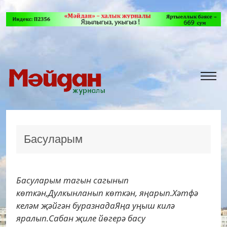
Басуларым
Басуларым тагын сагынып
көткән,Дулкынланып көткән, яңарып.Хәтфә
келәм җәйгән буразнадаЯңа уңыш килә
яралып.Сабан җиле йөгерә басу