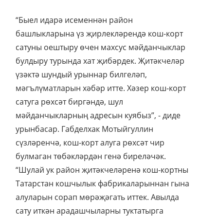
“Быел идарә исеменнән район
башлыкларына үз җирлекләрендә кош-корт
сатуны оештыру өчен махсус мәйданчыклар
булдыру турында хат җибәрдек. Җитәкчеләр
үзәктә шундый урыннар билгеләп,
мәгълүматларын хәбәр итте. Хәзер кош-корт
сатуга рөхсәт биргәндә, шул
мәйданчыкларның адресын куябыз”, - диде
урынбасар. Габделхак Мотыйгуллин
сүзләренчә, кош-корт алуга рөхсәт чир
булмаган төбәкләрдән генә биреләчәк.
“Шулай ук район җитәкчеләренә кош-кортны
Татарстан кошчылык фабрикаларыннан гына
алуларын сорап мөрәҗәгать иттек. Авылда
сату иткән арадашчыларны туктатырга