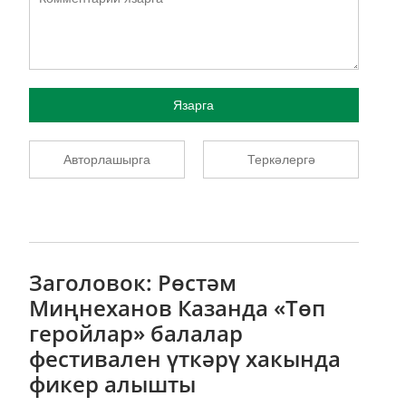
Язарга
Авторлашырга
Теркәлергә
Заголовок: Рөстәм
Миңнеханов Казанда «Төп
геройлар» балалар
фестивален үткәрү хакында
фикер алышты