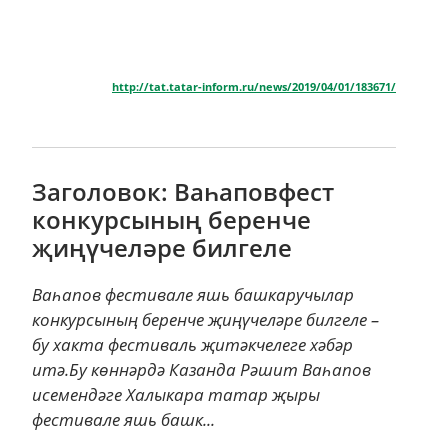
http://tat.tatar-inform.ru/news/2019/04/01/183671/
Заголовок: Ваһаповфест
конкурсының беренче
җиңүчеләре билгеле
Ваһапов фестивале яшь башкаручылар
конкурсының беренче җиңүчеләре билгеле –
бу хакта фестиваль җитәкчелеге хәбәр
итә.Бу көннәрдә Казанда Рәшит Ваһапов
исемендәге Халыкара татар җыры
фестивале яшь башк...