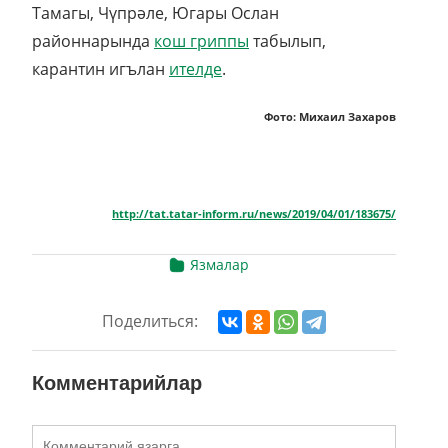
Тамагы, Чүпрәле, Югары Ослан
районнарында
кош гриппы
табылып,
карантин игълан
ителде
.
Фото: Михаил Захаров
http://tat.tatar-inform.ru/news/2019/04/01/183675/
Язмалар
Поделиться:
Комментарийлар