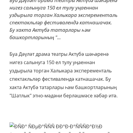
Буа Дәүләт драма театры Актүбә шәһәренә
нигез салынуга 150 ел тулу уңаеннан
уздырыла торган Халыкара эксперементаль
спектакльләр фестивалендә катнашачак.
Бу хакта Актүбә татарлары һәм
башкортларының "...
Буа Дәүләт драма театры Актүбә шәһәренә
нигез салынуга 150 ел тулу уңаеннан
уздырыла торган Халыкара эксперементаль
спектакльләр фестивалендә катнашачак. Бу
хакта Актүбә татарлары һәм башкортларының
"Шатлык" этно-мәдәни берләшмәсе хәбәр итә.