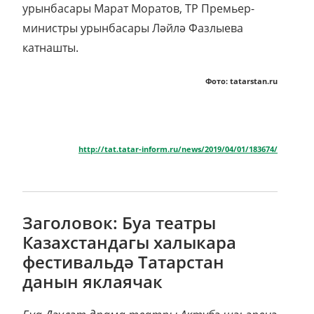
урынбасары Марат Моратов, ТР Премьер-
министры урынбасары Ләйлә Фазлыева
катнашты.
Фото: tatarstan.ru
http://tat.tatar-inform.ru/news/2019/04/01/183674/
Заголовок: Буа театры
Казахстандагы халыкара
фестивальдә Татарстан
данын яклаячак