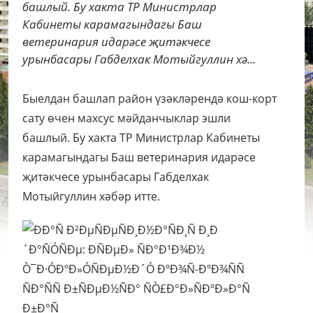
башлый. Бу хакта ТР Министрлар
Кабинеты карамагындагы Баш
ветеринария идарәсе җитәкчесе
урынбасары Габделхак Мотыйгуллин хә...
Быелдан башлап район үзәкләрендә кош-корт
сату өчен махсус мәйданчыклар эшли
башлый. Бу хакта ТР Министрлар Кабинеты
карамагындагы Баш ветеринария идарәсе
җитәкчесе урынбасары Габделхак
Мотыйгуллин хәбәр итте.