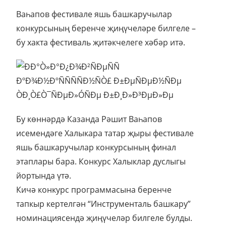
Ваһапов фестивале яшь башкаручылар
конкурсының беренче җиңүчеләре билгеле –
бу хакта фестиваль җитәкчелеге хәбәр итә.
Бу көннәрдә Казанда Рәшит Ваһапов
исемендәге Халыкара татар җыры фестивале
яшь башкаручылар конкурсының финал
этаплары бара. Конкурс Халыклар дуслыгы
йортында үтә.
Кичә конкурс программасына беренче
тапкыр кертелгән “Инструменталь башкару”
номинациясендә җиңүчеләр билгеле булды.