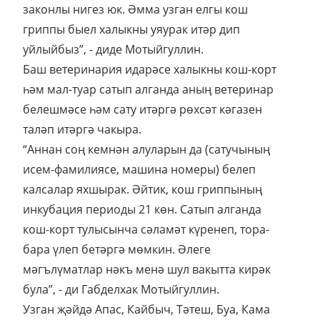
законлы нигез юк. Әмма узган елгы кош
гриппы быел халыкны уяурак итәр дип
уйлыйбыз”, - диде Мотыйгуллин.
Баш ветеринария идарәсе халыкны кош-корт
һәм мал-туар сатып алганда аның ветеринар
белешмәсе һәм сату итәргә рөхсәт кәгазен
таләп итәргә чакыра.
“Аннан соң кемнән алуларын да (сатучының
исем-фамилиясе, машина номеры) белеп
калсалар яхшырак. Әйтик, кош гриппының
инкубация периоды 21 көн. Сатып алганда
кош-корт тулысынча сәламәт күренеп, тора-
бара үлеп бетәргә мөмкин. Әлеге
мәгълүматлар нәкъ менә шул вакытта кирәк
була”, - ди Габделхак Мотыйгуллин.
Узган җәйдә Апас, Кайбыч, Тәтеш, Буа, Кама