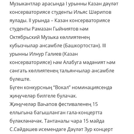
Музыкантлар арасында I урынны Казан дәүләт
консерваториясе студенты Ильяс Шәрипов
яулады. II урында – Казан консерваториясе
студенты Рамазан Гыйниятов һәм
Октябрьский Музыка көллиятенең
кубызчылар ансамбле (Башкортостан). III
урынны Илнур Галиев (Казан
консерваториясе) һәм Алабуга мәдәният һәм
сәнгать көллиятенең тальянчылар ансамбле
бүлеште.
Бүген конкурсның “Вокал” номинациясендә
җиңүчеләр билгеле булачак.
Җиңүчеләр Ваһапов фестиваленең 15
еллыгына багышланган гала-концертта
бүләкләнәчәк. Тантаналы чара 15 майда
С.Сәйдәшев исемендәге Дәүләт Зур концерт