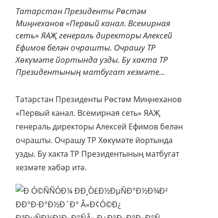
Татарстан Президенты Рөстәм
Миңнеханов «Первый канал. Всемирная
сеть» ЯАҖ генераль директоры Алексей
Ефимов белән очрашты. Очрашу ТР
Хөкүмәте йортында узды. Бу хакта ТР
Президентының матбугат хезмәте...
Татарстан Президенты Рөстәм Миңнеханов
«Первый канал. Всемирная сеть» ЯАҖ
генераль директоры Алексей Ефимов белән
очрашты. Очрашу ТР Хөкүмәте йортында
узды. Бу хакта ТР Президентының матбугат
хезмәте хәбәр итә.