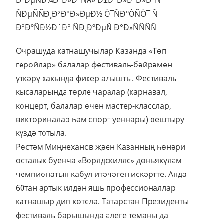
Очрашуда катнашучылар Казанда «Төп
геройлар» балалар фестиваль-бәйрәмен
үткәрү хакында фикер алышты. Фестиваль
кысаларында төрле чаралар (карнавал,
концерт, балалар өчен мастер-класслар,
викториналар һәм спорт уеннары) оештыру
күздә тотыла.
Рөстәм Миңнеханов җәен Казанның һөнәри
осталык буенча «Ворлдскиллс» дөньякүләм
чемпионатын кабул итәчәген искәртте. Анда
60тан артык илдән яшь профессионаллар
катнашыр дип көтелә. Татарстан Президенты
фестиваль барышында әлеге теманы да