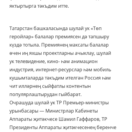
яктыртырга тәкъдим итте.
Татарстан башкаласында шулай ук «Төп
геройлар» балалар премиясен дә тапшыру
күздә тотыла. Премиянең максаты балалар
өчен иң яхшы проектларны ачыклау, шулай
ук телевидение, кино- һәм анимацион
индустрия, интернет-ресурслар һәм мобиль
кушымталарда тәкъдим ителгән Россия һәм
чит илләрнең сыйфатлы контентын
популярлаштырудан гыйбарәт.
Очрашуда шулай ук ТР Премьер-министры
урынбасары — Министрлар Кабинеты
Аппараты җитәкчесе Шамил Гаффаров, ТР
Президенты Аппараты җитәкчесенең беренче