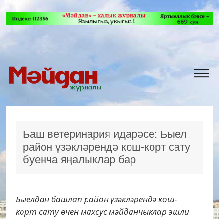
Баш ветеринария идарәсе: Быел
район үзәкләрендә кош-корт сату
буенча яңалыклар бар
Быелдан башлап район үзәкләрендә кош-
корт сату өчен махсус мәйданчыклар эшли