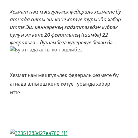
Хезмәт һәм мәшгульлек федераль хезмәте бу
атнада алты эш көне көтүе турында хәбәр
итте.Эш көннәренең гадәттәгедән күбрәк
булуы ял көне 20 февральнең (шимбә) 22
февральгә – дүшәмбегә күчерелүе белән бә...
Хезмәт һәм мәшгульлек федераль хезмәте бу
атнада алты эш көне көтүе турында хәбәр
итте.