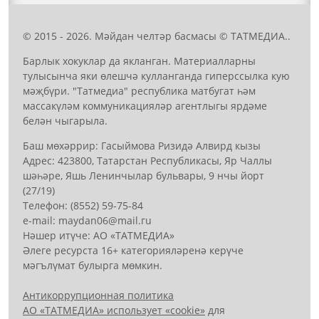
© 2015 - 2026. Мәйдан челтәр басмасы © ТАТМЕДИА..
Барлык хокуклар да якланган. Материалларны
тулысынча яки өлешчә кулланганда гиперссылка кую
мәҗбүри. "Татмедиа" республика матбугат һәм
массакүләм коммуникацияләр агентлыгы ярдәме
белән чыгарыла.
Баш мөхәррир: Гасыймова Ризидә Алвирд кызы
Адрес: 423800, Татарстан Республикасы, Яр Чаллы
шәһәре, Яшь Ленинчылар бульвары, 9 нчы йорт
(27/19)
Телефон: (8552) 59-75-84
е-mail: mауdаn06@mail.гu
Нәшер итүче: АО «ТАТМЕДИА»
Әлеге ресурста 16+ категорияләренә керүче
мәгълүмат булырга мөмкин.
Антикоррупционная политика
АО «ТАТМЕДИА» использует «cookie»
для