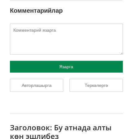
Комментарийлар
Язарга
Авторлашырга
Теркәлергә
Заголовок: Бу атнада алты
көн эшлибез