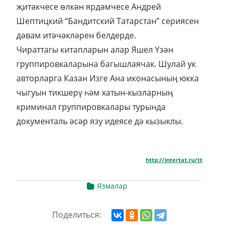
җитәкчесе өлкән ярдәмчесе Андрей
Шептицкий “Бандитский Татарстан” сериясен
дәвам итәчәкләрен белдерде.
Чираттагы китапларын алар Яшел Үзән
группировкаларына багышлаячак. Шулай ук
авторларга Казан Изге Ана иконасының юкка
чыгуын тикшерү һәм хатын-кызларның
криминал группировкалары турында
документаль әсәр язу идеясе дә кызыклы.
http://intertat.ru/tt
Язмалар
Поделиться: