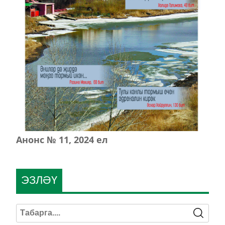
Анонс № 11, 2024 ел
ЭЗЛӘҮ