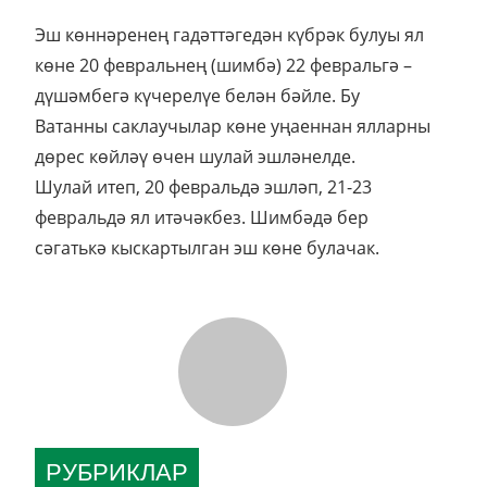
Эш көннәренең гадәттәгедән күбрәк булуы ял
көне 20 февральнең (шимбә) 22 февральгә –
дүшәмбегә күчерелүе белән бәйле. Бу
Ватанны саклаучылар көне уңаеннан ялларны
дөрес көйләү өчен шулай эшләнелде.
Шулай итеп, 20 февральдә эшләп, 21-23
февральдә ял итәчәкбез. Шимбәдә бер
сәгатькә кыскартылган эш көне булачак.
РУБРИКЛАР