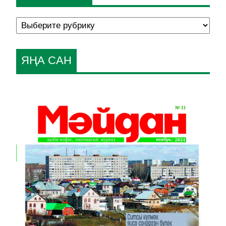
ЯҢА САН