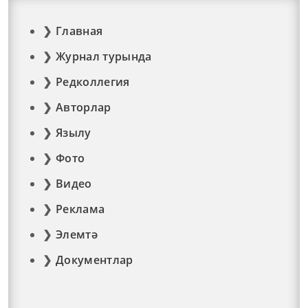
Главная
Журнал турында
Редколлегия
Авторлар
Язылу
Фото
Видео
Реклама
Элемтә
Документлар