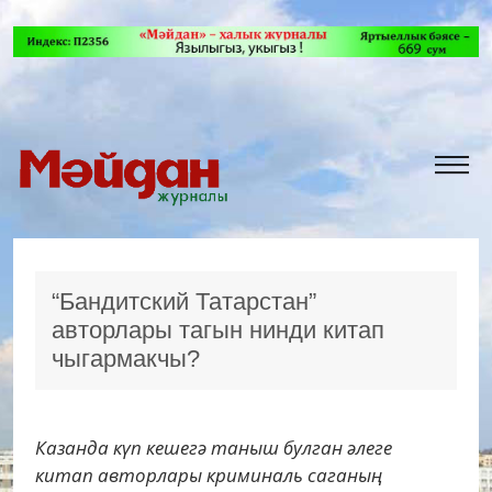
“Бандитский Татарстан”
авторлары тагын нинди китап
чыгармакчы?
Казанда күп кешегә таныш булган әлеге
китап авторлары криминаль саганың