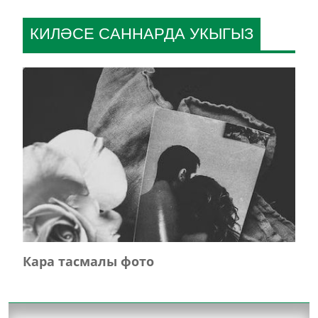
КИЛӘСЕ САННАРДА УКЫГЫЗ
Кара тасмалы фото