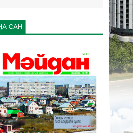
ҢА САН