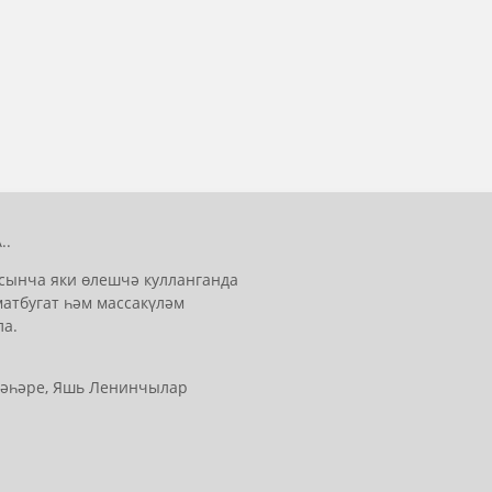
..
сынча яки өлешчә кулланганда
матбугат һәм массакүләм
ла.
 шәһәре, Яшь Ленинчылар