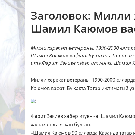
Заголовок: Милли 
Шамил Каюмов ва
Милли хәрәкәт ветераны, 1990-2000 елла
Шамил Каюмов вафат. Бу хакта Татар иҗт
итә.Фәрит Зәкиев хәбәр итүенчә, Шамил 
Милли хәрәкәт ветераны, 1990-2000 еллард
Каюмов вафат. Бу хакта Татар иҗтимагый үз
Фәрит Зәкиев хәбәр итүенчә, Шамил Каюмов
хастаханәгә яткан булган.
«Шамил Каюмов 90 елларда Казанда татар 