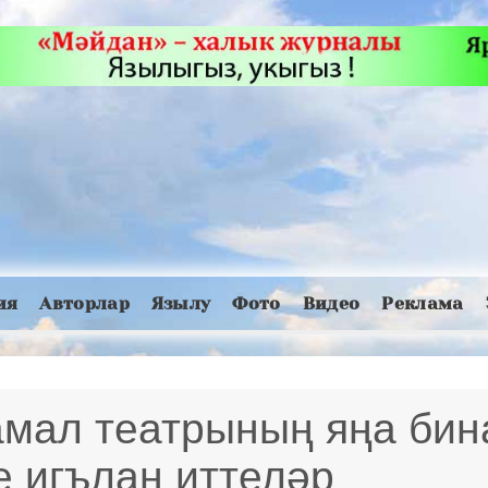
ия
Авторлар
Язылу
Фото
Видео
Реклама
амал театрының яңа бин
е игълан иттеләр