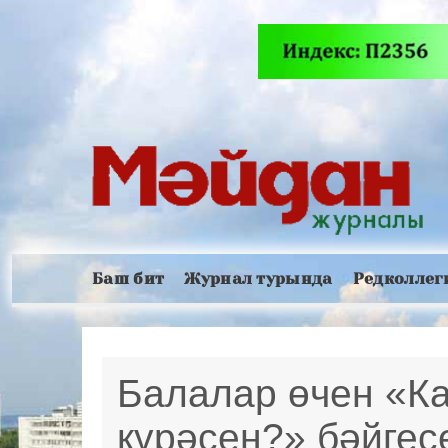
Баш бит
Журнал турында
Редколлег
Балалар өчен «К
күрәсең?» бәйгес