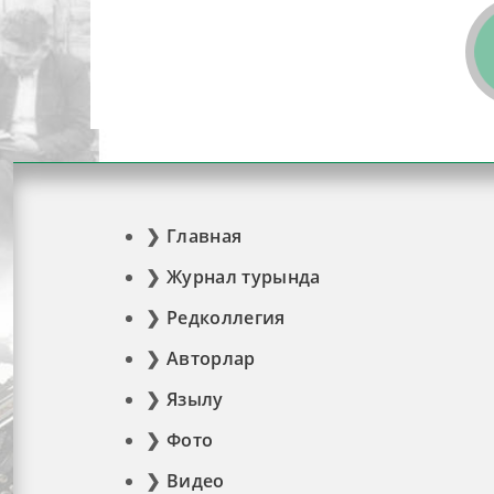
Главная
Журнал турында
Редколлегия
Авторлар
Язылу
Фото
Видео