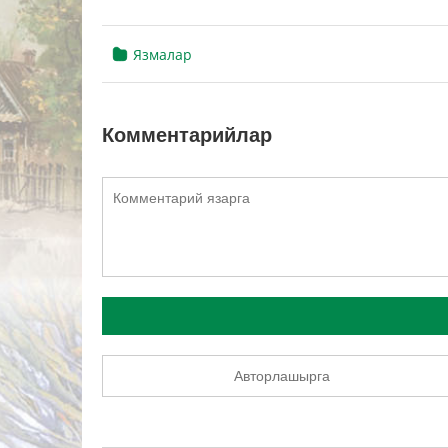
Язмалар
Комментарийлар
Авторлашырга