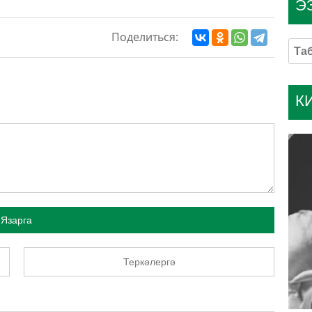
Э
Поделиться:
К
Язарга
Теркәлергә