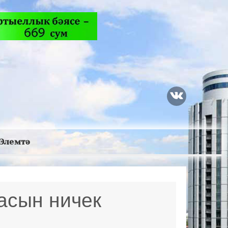
Элемтә
асын ничек