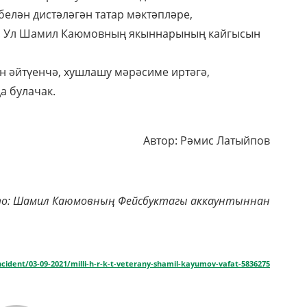
лән дистәләгән татар мәктәпләре,
в. Ул Шамил Каюмовның якыннарының кайгысын
 әйтүенчә, хушлашу мәрәсиме иртәгә,
а булачак.
Автор: Рәмис Латыйпов
о: Шамил Каюмовның Фейсбуктагы аккаунтыннан
ncident/03-09-2021/milli-h-r-k-t-veterany-shamil-kayumov-vafat-5836275