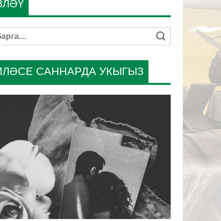
ЗЛӘҮ
ИЛӘСЕ САННАРДА УКЫГЫЗ