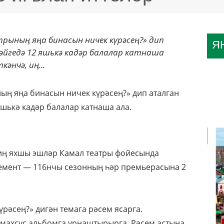
рының яңа бинасын ничек күрәсең?» дип
Я
әйгедә 12 яшькә кадәр балалар катнаша
әнчә, иң...
ың яңа бинасын ничек күрәсең?» дип аталган
яшькә кадәр балалар катнаша ала.
 иң яхшы эшләр Камал театры фойесында
емент — 116нчы сезонның һәр премьерасына 2
рәсең?» дигән темага рәсем ясарга.
 махсус альбомга урнаштырырга. Рәсем астына