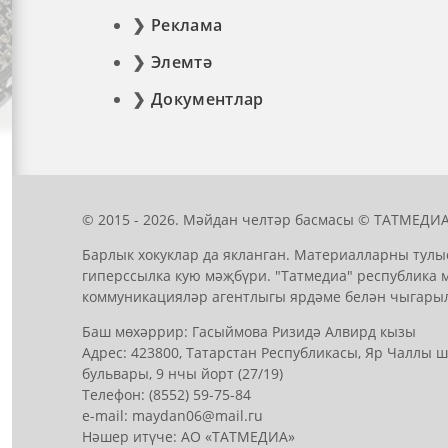
Реклама
Элемтә
Документлар
© 2015 - 2026. Мәйдан челтәр басмасы © ТАТМЕДИА
Барлык хокуклар да якланган. Материалларны тулы
гиперссылка кую мәҗбүри. "Татмедиа" республика 
коммуникацияләр агентлыгы ярдәме белән чыгары
Баш мөхәррир: Гасыймова Ризидә Алвирд кызы
Адрес: 423800, Татарстан Республикасы, Яр Чаллы
бульвары, 9 нчы йорт (27/19)
Телефон: (8552) 59-75-84
е-mail: mауdаn06@mail.гu
Нәшер итүче: АО «ТАТМЕДИА»