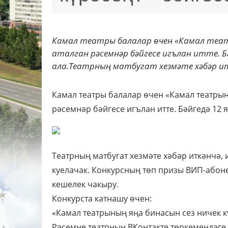
Камал театры балалар өчен «Камал теат
аталган рәсемнәр бәйгесе игълан итте. Б
ала.Театрның матбугат хезмәте хәбәр итк
Камал театры балалар өчен «Камал театрын
рәсемнәр бәйгесе игълан итте. Бәйгедә 12 
Театрның матбугат хезмәте хәбәр иткәнчә,
куелачак. Конкурсның төп призы ВИП-абон
кешелек чакыру.
Конкурста катнашу өчен:
«Камал театрының яңа бинасын сез ничек кү
Рәсемне театрның ВКонтакте төркемендәге