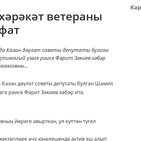
Кар
хәрәкәт ветераны
фат
рда Казан дәүләт советы депутаты булган
имагый үзәге рәисе Фәрит Зәкиев хәбәр
Каюмовны...
а Казан дәүләт советы депутаты булган Шамил
әге рәисе Фәрит Зәкиев хәбәр итә.
ның йөрәге авырткан, ул күптән түгел
мәктәпләре ачу юнәлешендә актив эш алып