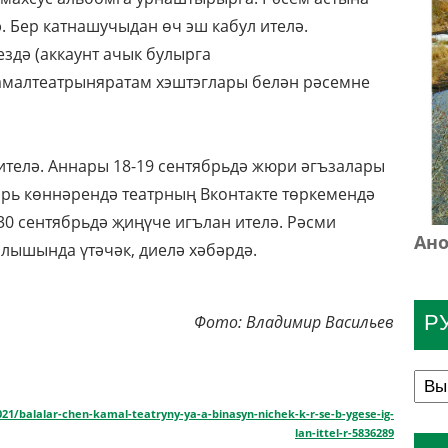
 Бер катнашучыдан өч эш кабул ителә.
ездә (аккаунт ачык булырга
амалтеатрыняратам хэштэглары белән рәсемне
 ителә. Аннары 18-19 сентябрьдә жюри әгъзалары
ябрь көннәрендә театрның Вконтакте төркемендә
30 сентябрьдә җиңүче игълан ителә. Рәсми
Ано
ылышында үтәчәк, диелә хәбәрдә.
Р
Фото: Владимир Васильев
021/balalar-chen-kamal-teatryny-ya-a-binasyn-nichek-k-r-se-b-ygese-ig-
lan-ittel-r-5836289