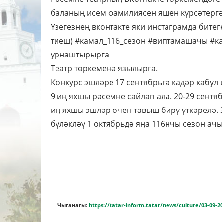
баланың исем фамилиясен яшен күрсәтергә.
Үзегезнең вконтакте яки инстаграмда битег
тиеш) #камал_116_сезон #виптамашачы #к
урнаштырырга
Театр төркеменә язылырга.
Конкурс эшләре 17 сентябрьгә кадәр кабул
9 иң яхшы рәсемне сайлап ала. 20-29 сент
иң яхшы эшләр өчен тавыш бирү үткәрелә. 
бүләкләү 1 октябрьдә яңа 116нчы сезон ач
Чыганагы:
https://tatar-inform.tatar/news/culture/03-09-2