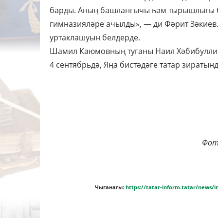
барды. Аның башлангычы һәм тырышлыгы бе
гимназияләре ачылды», — ди Фәрит Зәкие
уртаклашуын белдерде.
Шамил Каюмовның туганы Наил Хәбибуллин
4 сентябрьдә, Яңа бистәдәге татар зиратынд
Фот
Чыганагы:
https://tatar-inform.tatar/news/i