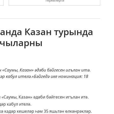
Теркәлергә
танда Казан турында
учыларны
 «Саумы, Казан» әдәби бәйгесен игълан итә.
әр кабул ителә.«Бәйгедә ике номинация: 18
 «Саумы, Казан» әдәби бәйгесен игълан итә.
әр кабул ителә.
кә кадәр кешеләр һәм 35 яшьтән өлкәнрәкләр.