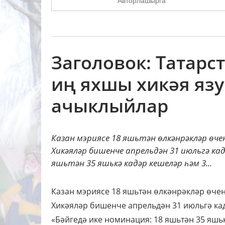
Авторлашырга
Заголовок: Татарс
иң яхшы хикәя яз
ачыклыйлар
Казан мэриясе 18 яшьтән өлкәнрәкләр өчен
Хикәяләр бишенче апрельдән 31 июльгә кад
яшьтән 35 яшькә кадәр кешеләр һәм 3...
Казан мэриясе 18 яшьтән өлкәнрәкләр өчен
Хикәяләр бишенче апрельдән 31 июльгә кад
«Бәйгедә ике номинация: 18 яшьтән 35 яшь