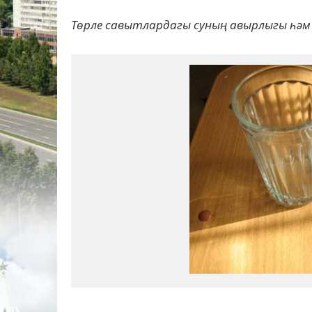
Төрле савытлардагы суның авырлыгы һәм 