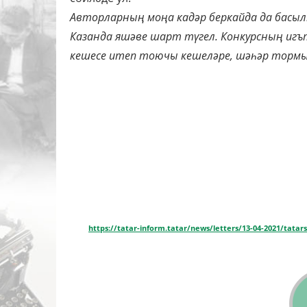
Авторларның моңа кадәр беркайда да басы
Казанда яшәве шарт түгел. Конкурсның игът
кешесе итеп тоючы кешеләре, шәһәр торм
https://tatar-inform.tatar/news/letters/13-04-2021/tata