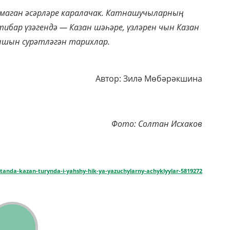
лмаган әсәрләре каралачак. Катнашучыларның
ибар үзәгендә — Казан шәһәре, үзләрен чын Казан
ышын сурәтләгән тарихлар.
Автор: Зилә Мөбәрәкшина
Фото: Солтан Исхаков
rstanda-kazan-turynda-i-yahshy-hik-ya-yazuchylarny-achyklyylar-5819272