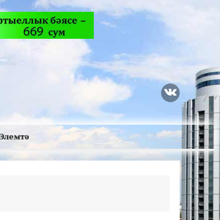
Элемтә