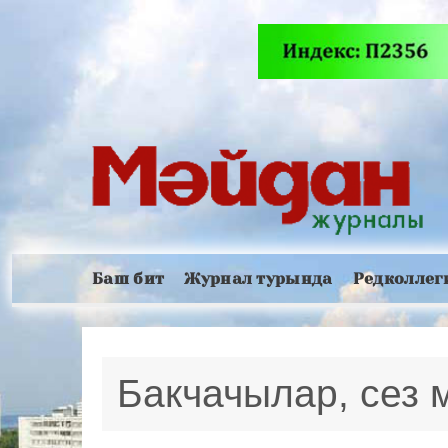
Баш бит
Журнал турында
Редколлег
Бакчачылар, сез 