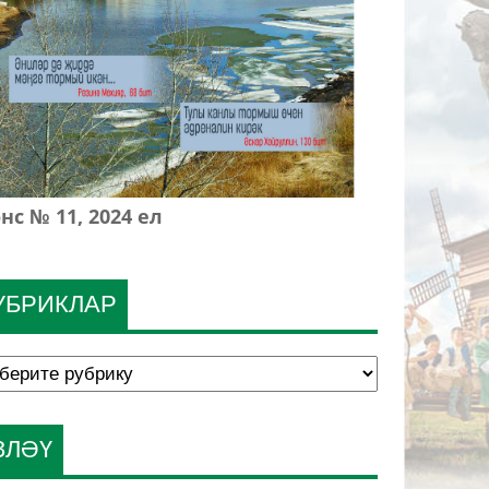
нс № 11, 2024 ел
УБРИКЛАР
ЗЛӘҮ