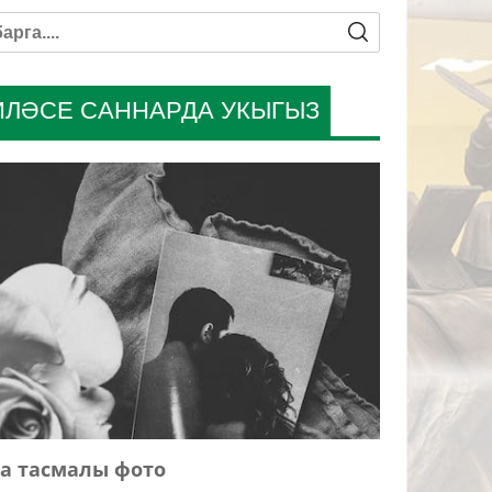
ИЛӘСЕ САННАРДА УКЫГЫЗ
а тасмалы фото