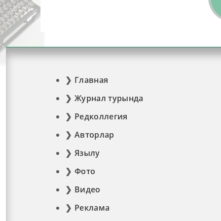
Главная
Журнал турында
Редколлегия
Авторлар
Язылу
Фото
Видео
Реклама