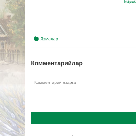
https:
Язмалар
Комментарийлар