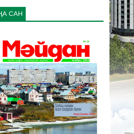
ҢА САН