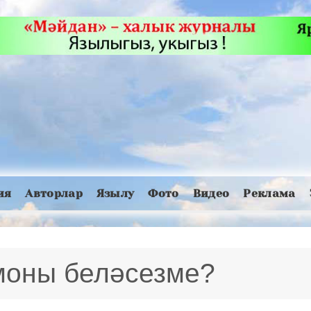
ия
Авторлар
Язылу
Фото
Видео
Реклама
моны беләсезме?