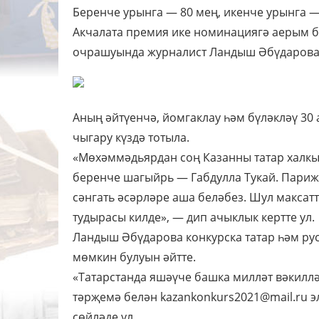
Беренче урынга — 80 мең, икенче урынга —
Акчалата премия ике номинациягә аерым б
очрашуында журналист Ландыш Әбүдарова
Аның әйтүенчә, йомгаклау һәм бүләкләү 30 
чыгару күздә тотыла.
«Мөхәммәдьярдан соң Казанны татар халкы
беренче шагыйрь — Габдулла Тукай. Париж,
сәнгать әсәрләре аша беләбез. Шул максат
тудырасы килде», — дип ачыклык кертте ул.
Ландыш Әбүдарова конкурска татар һәм ру
мөмкин булуын әйтте.
«Татарстанда яшәүче башка милләт вәкиллә
тәрҗемә белән kazankonkurs2021@mail.ru э
сөйләде ул.