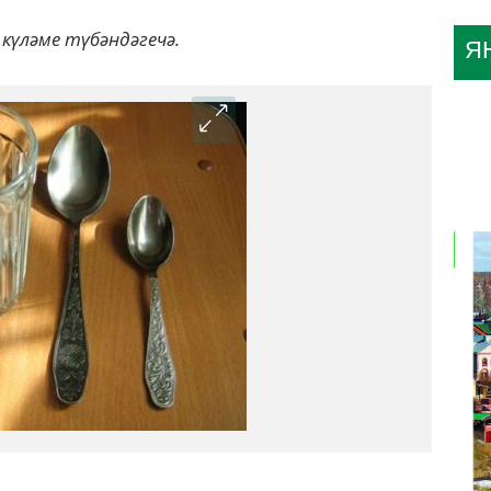
күләме түбәндәгечә.
Я