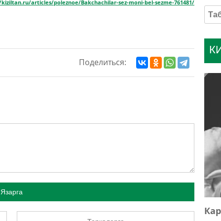
//kiziltan.ru/articles/poleznoe/Bakchachilar-sez-moni-bel-sezme-761481/
К
Поделиться:
Язарга
Кар