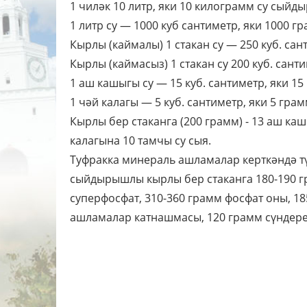
1 чиләк 10 литр, яки 10 килограмм су сыйды
1 литр су — 1000 куб сантиметр, яки 1000 гр
Кырлы (каймалы) 1 стакан су — 250 куб. сан
Кырлы (каймасыз) 1 стакан су 200 куб. санти
1 аш кашыгы су — 15 куб. сантиметр, яки 15
1 чәй калагы — 5 куб. сантиметр, яки 5 грам
Кырлы бер стаканга (200 грамм) - 13 аш каш
калагына 10 тамчы су сыя.
Туфракка минераль ашламалар керткәндә тү
сыйдырышлы кырлы бер стаканга 180-190 г
суперфосфат, 310-360 грамм фосфат оны, 18
ашламалар катнашмасы, 120 грамм сүндерелг