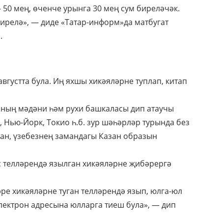
 50 мең, өченче урынга 30 мең сум биреләчәк.
ирелә», — диде «Татар-информ»да матбугат
.
августта була. Иң яхшы хикәяләрне туплап, китап
ның мәдәни һәм рухи башкаласы дип атаучы
 Нью-Йорк, Токио һ.б. зур шәһәрләр турында без
тан, үзебезнең замандагы Казан образын
с телләрендә язылган хикәяләрне җибәрергә
ре хикәяләрне туган телләрендә язып, юлга-юл
лектрон адресына юлларга тиеш була», — дип