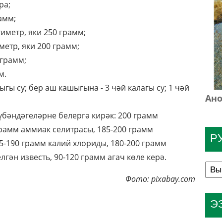
ра;
амм;
тиметр, яки 250 грамм;
метр, яки 200 грамм;
 грамм;
м.
ыгы су; бер аш кашыгына - 3 чәй калагы су; 1 чәй
Ано
бәндәгеләрне белергә кирәк: 200 грамм
рамм аммиак селитрасы, 185-200 грамм
Р
5-190 грамм калий хлориды, 180-200 грамм
ән известь, 90-120 грамм агач көле керә.
Фото: pixabay.com
Э