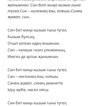
җанымнан. Син бит миңа кызым гына
түгел,Син – нигезнең язы, кояшы.Синең
җавап, син...
Син бит миңа кызым гына түгел,
Кызым булсаң,
Очып киткән идең янымнан.
Син – кәләше газиз улкаемның,
Икегез дә артык җанымнан.
Син бит миңа кызым гына түгел,
Син – нигезнең язы, кояшы.
Синең җавап, синең амәнәттә
Ыру җебе, нәсел оясы.
Син бит миңа кызым гына түгел,