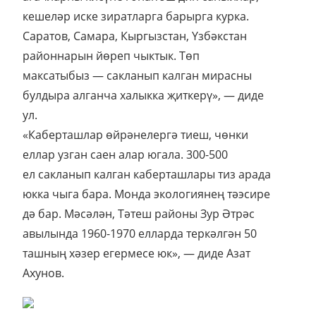
кешеләр иске зиратларга барырга курка.
Саратов, Самара, Кыргызстан, Үзбәкстан
районнарын йөреп чыктык. Төп
максатыбыз — сакланып калган мирасны
булдыра алганча халыкка җиткерү», — диде
ул.
«Каберташлар өйрәнелергә тиеш, чөнки
еллар узган саен алар югала. 300-500
ел сакланып калган каберташлары тиз арада
юкка чыга бара. Монда экологиянең тәэсире
дә бар. Мәсәлән, Тәтеш районы Зур Әтрәс
авылында 1960-1970 елларда теркәлгән 50
ташның хәзер егермесе юк», — диде Азат
Ахунов.