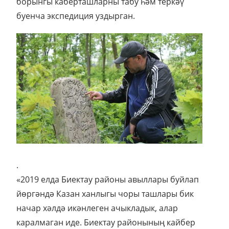
борынгы каберташларны табу һәм теркәү
буенча экспедиция уздырган.
.
«2019 елда Биектау районы авыллары буйлап
йөргәндә Казан ханлыгы чоры ташлары бик
начар хәлдә икәнлеген ачыкладык, алар
каралмаган иде. Биектау районының кайбер