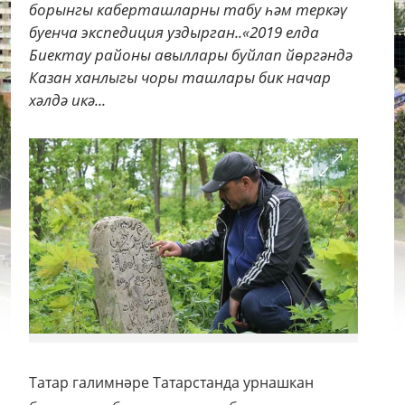
борынгы каберташларны табу һәм теркәү
буенча экспедиция уздырган..«2019 елда
Биектау районы авыллары буйлап йөргәндә
Казан ханлыгы чоры ташлары бик начар
хәлдә икә...
Татар галимнәре Татарстанда урнашкан