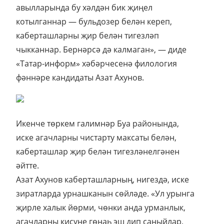
авылларында бу хәлдән бик җиңел
котылганнар — бульдозер белән кереп,
каберташларны җир белән тигезләп
чыкканнар. Бернәрсә дә калмаган», — диде
«Татар-информ» хәбәрчесенә филология
фәннәре кандидаты Азат Ахунов.
Икенче төркем галимнәр Буа районында,
иске агачларны чистарту максаты белән,
каберташлар җир белән тигезләнелгәнен
әйтте.
Азат Ахунов каберташларның, нигездә, иске
зиратларда урнашканын сөйләде. «Ул урынга
җирле халык йөрми, чөнки анда урманлык,
агачларны кисүне гөнаһ эш дип саныйлар,