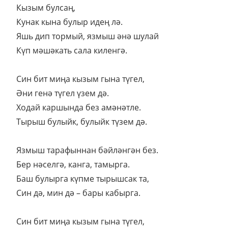
Кызым булсаң,
Кунак кына булыр идең лә.
Яшь дип тормый, язмыш әнә шулай
Күп мәшәкать сала киленгә.
Син бит миңа кызым гына түгел,
Әни генә түгел үзем дә.
Ходай каршында без амәнәтле.
Тырыш булыйк, булыйк түзем дә.
Язмыш тарафыннан бәйләнгән без.
Бер нәселгә, канга, тамырга.
Баш булырга күпме тырышсак та,
Син дә, мин дә – бары кабырга.
Син бит миңа кызым гына түгел,