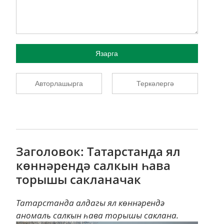
Язарга
Авторлашырга
Теркәлергә
Заголовок: Татарстанда ял
көннәрендә салкын һава
торышы сакланачак
Татарстанда алдагы ял көннәрендә
аномаль салкын һава торышы саклана.