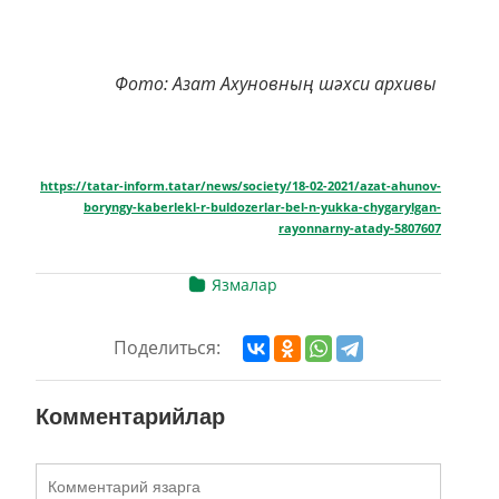
Фото: Азат Ахуновның шәхси архивы
https://tatar-inform.tatar/news/society/18-02-2021/azat-ahunov-
boryngy-kaberlekl-r-buldozerlar-bel-n-yukka-chygarylgan-
rayonnarny-atady-5807607
Язмалар
Поделиться:
Комментарийлар