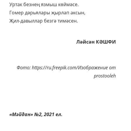
Уртак безнең язмыш көймәсе.
Гомер дәрьялары җырлап аксын,
Җил-давыллар безгә тимәсен.
Ләйсән КӘШФИ
Фото: https://ru.freepik.com/Изображение от
prostooleh
«Мәйдан» №2, 2021 ел.