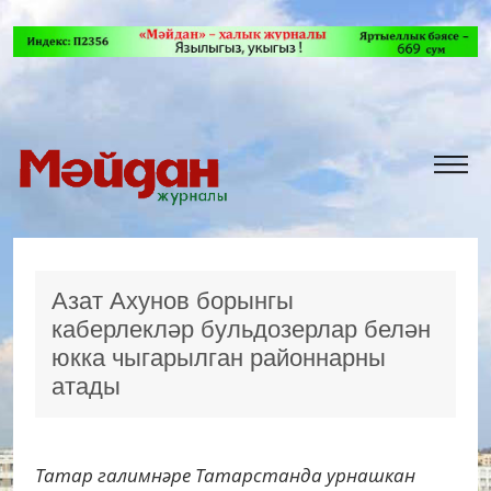
Азат Ахунов борынгы
каберлекләр бульдозерлар белән
юкка чыгарылган районнарны
атады
Татар галимнәре Татарстанда урнашкан