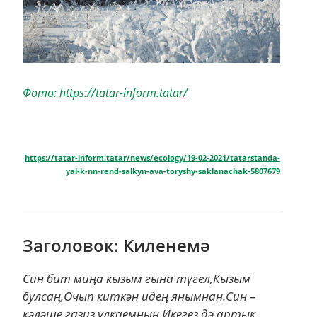
Фото: https://tatar-inform.tatar/
https://tatar-inform.tatar/news/ecology/19-02-2021/tatarstanda-
yal-k-nn-rend-salkyn-ava-toryshy-saklanachak-5807679
Заголовок: Киленемә
Син бит миңа кызым гына түгел,Кызым
булсаң,Очып киткән идең янымнан.Син –
кәләше газиз улкаемның,Икегез дә артык