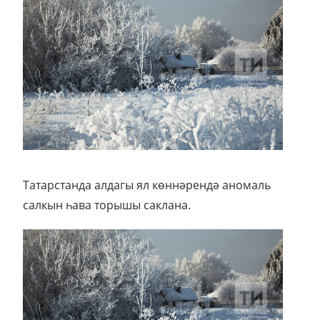
Татарстанда алдагы ял көннәрендә аномаль
салкын һава торышы саклана.