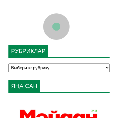
РУБРИКЛАР
ЯҢА САН