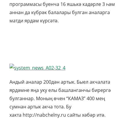
программасы буенча 16 яшькә кадәрле 3 һәм
аннан да күбрәк балалары булган аналарга
матди ярдәм күрсәтә.
Андый аналар 200дән артык. Быел акчалата
ярдәмне яңа уку елы башланганчы бирергә
булганнар. Моның өчен “КАМАЗ” 400 мең
сумнан артык акча тота. Бу
хакта http://nabchelny.ru сайты хәбәр итә.