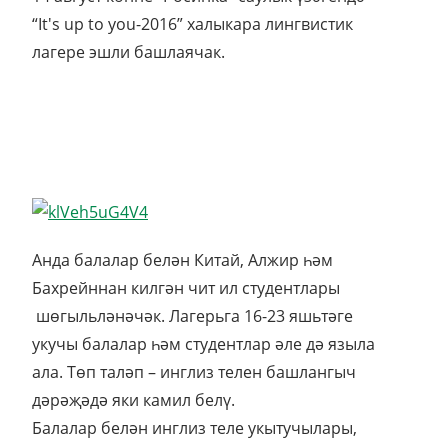
“It's up to you-2016” халыкара лингвистик
лагере эшли башлаячак.
Анда балалар белән Китай, Алжир һәм
Бахрейннан килгән чит ил студентлары
шөгыльләнәчәк. Лагерьга 16-23 яшьтәге
укучы балалар һәм студентлар әле дә языла
ала. Төп таләп – инглиз телен башлангыч
дәрәҗәдә яки камил белү.
Балалар белән инглиз теле укытучылары,