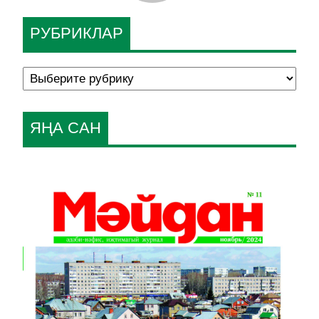
РУБРИКЛАР
ЯҢА САН