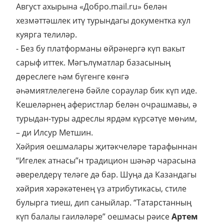
Август ахырына «Добро.mail.ru» белән
хезмәттәшлек итү турындагы документка кул
куярга телиләр.
- Без бу платформаны өйрәнергә күп вакыт
сарыф иттек. Мәгълүматлар базасының
дөреслеге һәм бүгенге көнгә
әһәмиятлелегенә бәйле сораулар бик күп иде.
Кешеләрнең аферистлар белән очрашмавы, ә
турыдан-туры адреслы ярдәм күрсәтүе мөһим,
– ди Илсур Метшин.
Хәйрия оешмалары җитәкчеләре тарафыннан
“Игелек атнасы”н традицион шәһәр чарасына
әверелдерү теләге дә бар. Шуңа да Казандагы
хәйрия хәрәкәтенең үз атрибутикасы, стиле
булырга тиеш, дип саныйлар. “Татарстанның
күп балалы гаиләләре” оешмасы рәисе
Артем