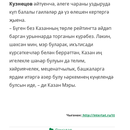
Кузнецов
әйтүенчә, әлеге чараны уздыруда
күп балалы гаиләләр дә үз өлешен кертергә
җыена.
– Бүген без Казанның төрле рейтингта әйдәп
барган урыннарда торганын күрәбез. Ләкин,
шәхсән мин, мэр буларак, икътисади
күрсәткечләр белән беррәттән, Казан иң
игелекле шәһәр булуын да телим,
хәйриячелек, меценатчылык, башкаларга
ярдәм итәргә әзер булу һәркемнең күңелендә
булсын иде, – ди Казан Мэры.
Чыганак:
http://intertat.ru/tt
Язмалар