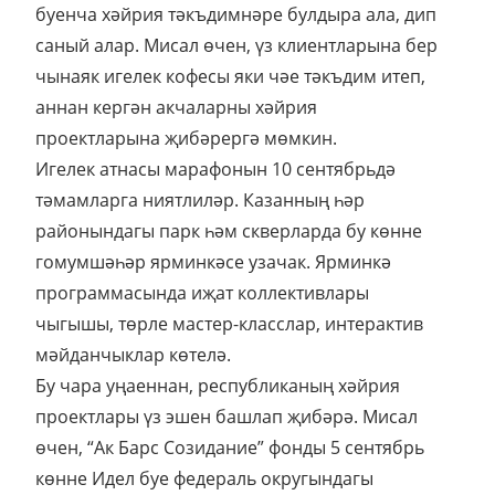
буенча хәйрия тәкъдимнәре булдыра ала, дип
саный алар. Мисал өчен, үз клиентларына бер
чынаяк игелек кофесы яки чәе тәкъдим итеп,
аннан кергән акчаларны хәйрия
проектларына җибәрергә мөмкин.
Игелек атнасы марафонын 10 сентябрьдә
тәмамларга ниятлиләр. Казанның һәр
районындагы парк һәм скверларда бу көнне
гомумшәһәр ярминкәсе узачак. Ярминкә
программасында иҗат коллективлары
чыгышы, төрле мастер-класслар, интерактив
мәйданчыклар көтелә.
Бу чара уңаеннан, республиканың хәйрия
проектлары үз эшен башлап җибәрә. Мисал
өчен, “Ак Барс Созидание” фонды 5 сентябрь
көнне Идел буе федераль округындагы