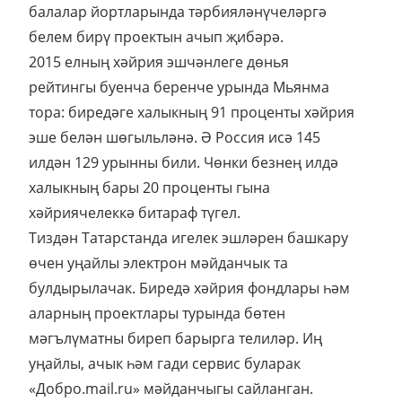
балалар йортларында тәрбияләнүчеләргә
белем бирү проектын ачып җибәрә.
2015 елның хәйрия эшчәнлеге дөнья
рейтингы буенча беренче урында Мьянма
тора: биредәге халыкның 91 проценты хәйрия
эше белән шөгыльләнә. Ә Россия исә 145
илдән 129 урынны били. Чөнки безнең илдә
халыкның бары 20 проценты гына
хәйриячелеккә битараф түгел.
Тиздән Татарстанда игелек эшләрен башкару
өчен уңайлы электрон мәйданчык та
булдырылачак. Биредә хәйрия фондлары һәм
аларның проектлары турында бөтен
мәгълүматны биреп барырга телиләр. Иң
уңайлы, ачык һәм гади сервис буларак
«Добро.mail.ru» мәйданчыгы сайланган.