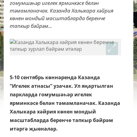
гомумшәһәр игелек ярминкәсе белән
тәмамланачак. Казанда Халыкара хәйрия
көнен мондый масштабларда беренче
тапкыр бәйрәм...
5-10 сентябрь көннәрендә Казанда
“Игелек атнасы” узачак. Ул яңартылган
паркларда гомумшәһәр игелек
ярминкәсе белән тәмамланачак. Казанда
Халыкара хәйрия көнен мондый
масштабларда беренче тапкыр бәйрәм
итәргә җыеналар.