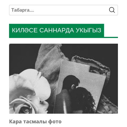
КИЛӘСЕ САННАРДА УКЫГЫЗ
Кара тасмалы фото