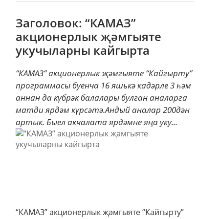
Заголовок: “КАМАЗ”
акционерлык җәмгыяте
укучыларны кайгырта
“КАМАЗ” акционерлык җәмгыяте “Кайгырту”
программасы буенча 16 яшькә кадәрле 3 һәм
аннан да күбрәк балалары булган аналарга
матди ярдәм күрсәтә.Андый аналар 200дән
артык. Быел акчалата ярдәмне яңа уку...
“КАМАЗ” акционерлык җәмгыяте “Кайгырту”