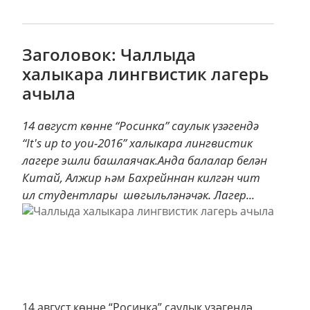
Заголовок: Чаллыда
халыкара лингвистик лагерь
ачыла
14 август көнне “Росинка” саулык үзәгендә
“It's up to you-2016” халыкара лингвистик
лагере эшли башлаячак.Анда балалар белән
Китай, Алжир һәм Бахрейннан килгән чит
ил студентлары шөгыльләнәчәк. Лагер...
14 август көнне “Росинка” саулык үзәгендә