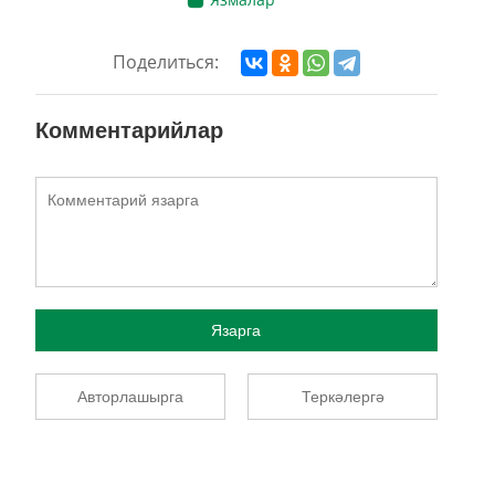
Поделиться:
Комментарийлар
Язарга
Авторлашырга
Теркәлергә