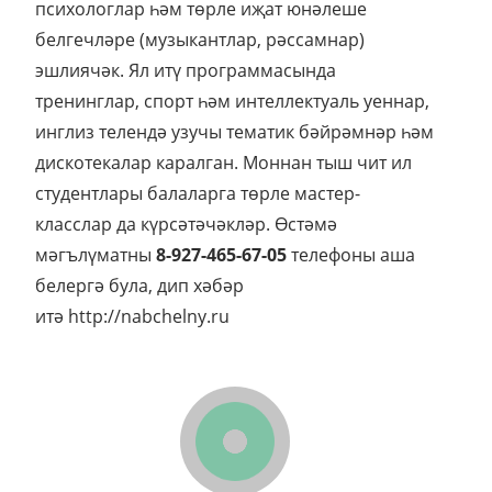
психологлар һәм төрле иҗат юнәлеше
белгечләре (музыкантлар, рәссамнар)
эшлиячәк. Ял итү программасында
тренинглар, спорт һәм интеллектуаль уеннар,
инглиз телендә узучы тематик бәйрәмнәр һәм
дискотекалар каралган. Моннан тыш чит ил
студентлары балаларга төрле мастер-
класслар да күрсәтәчәкләр. Өстәмә
мәгълүматны
8
-
927-465-67-05
телефоны аша
белергә була, дип хәбәр
итә http://nabchelny.ru