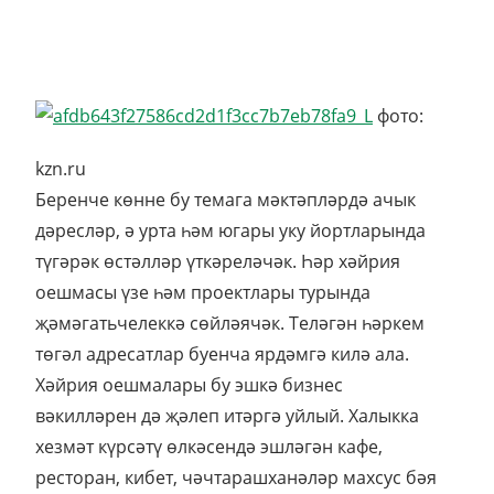
фото:
kzn.ru
Беренче көнне бу темага мәктәпләрдә ачык
дәресләр, ә урта һәм югары уку йортларында
түгәрәк өстәлләр үткәреләчәк. Һәр хәйрия
оешмасы үзе һәм проектлары турында
җәмәгатьчелеккә сөйләячәк. Теләгән һәркем
төгәл адресатлар буенча ярдәмгә килә ала.
Хәйрия оешмалары бу эшкә бизнес
вәкилләрен дә җәлеп итәргә уйлый. Халыкка
хезмәт күрсәтү өлкәсендә эшләгән кафе,
ресторан, кибет, чәчтарашханәләр махсус бәя