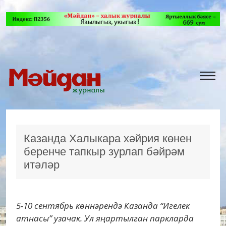
Казанда Халыкара хәйрия көнен
беренче тапкыр зурлап бәйрәм
итәләр
5-10 сентябрь көннәрендә Казанда “Игелек
атнасы” узачак. Ул яңартылган паркларда