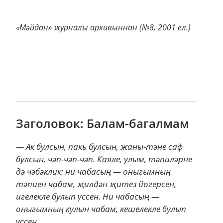
«Мәйдан» журналы архивыннан (№8, 2001 ел.)
Заголовок: Балам-багалмам
— Ак булсын, пакь булсын, жаны-тәне саф
булсын, чәп-чәп-чәп. Каяле, улым, тәпиләрне
дә чәбәклик: ни чабасың — оныгымның
тәпиен чабам, җилдән җитез йөгерсен,
игелекле булып үссен. Ни чабасың —
оныгымның кулын чабам, кешелекле булып
үссен...