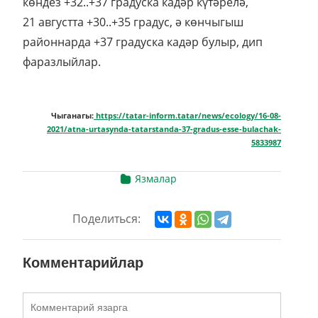
көндез +32..+37 градуска кадәр күтәрелә,
21 августта +30..+35 градус, ә көнчыгыш
районнарда +37 градуска кадәр булыр, дип
фаразлыйлар.
Чыганагы:
https://tatar-inform.tatar/news/ecology/16-08-
2021/atna-urtasynda-tatarstanda-37-gradus-esse-bulachak-
5833987
Язмалар
Поделиться:
Комментарийлар