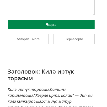
Язарга
Авторлашырга
Теркәлергә
Заголовок: Килә иртүк
торасым
Килә иртүк торасым,Кояшны
каршыласым."Хәерле иртә, кояш!" — дип,Әй,
килә кычкырасым.Ул миңа матур