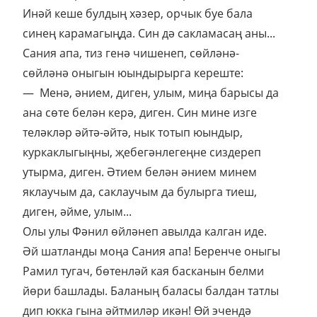
Инәй кеше булдың хәзер, орчык буе бала
синең карамагыңда. Син дә сакламасаң аны...
Сания апа, тиз генә чишенеп, сөйләнә-
сөйләнә оныгын юындырырга кереште:
— Менә, әнием, диген, улым, миңа барысы да
ана сөте белән керә, диген. Син мине изге
теләкләр әйтә-әйтә, нык тотып юындыр,
куркаклыгыңны, җебегәнлегеңне сиздереп
утырма, диген. Әтием белән әнием минем
яклаучым да, саклаучым да булырга тиеш,
диген, әйме, улым...
Олы улы Фәнил өйләнеп авылда калган иде.
Әй шатланды моңа Сания апа! Беренче оныгы
Рамил тугач, бөтенләй кая басканын белми
йөри башлады. Баланың баласы балдан татлы
дип юкка гына әйтмиләр икән! Өй эчендә