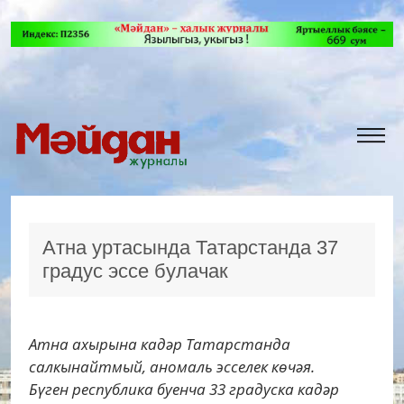
Атна уртасында Татарстанда 37
градус эссе булачак
Атна ахырына кадәр Татарстанда
салкынайтмый, аномаль эсселек көчәя.
Бүген республика буенча 33 градуска кадәр