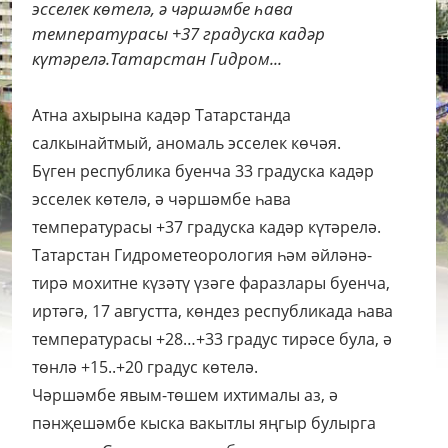
эсселек көтелә, ә чәршәмбе һава
температурасы +37 градуска кадәр
күтәрелә.Татарстан Гидром...
Атна ахырына кадәр Татарстанда
салкынайтмый, аномаль эсселек көчәя.
Бүген республика буенча 33 градуска кадәр
эсселек көтелә, ә чәршәмбе һава
температурасы +37 градуска кадәр күтәрелә.
Татарстан Гидрометеорология һәм әйләнә-
тирә мохитне күзәтү үзәге фаразлары буенча,
иртәгә, 17 августта, көндез республикада һава
температурасы +28…+33 градус тирәсе була, ә
төнлә +15..+20 градус көтелә.
Чәршәмбе явым-төшем ихтималы аз, ә
пәнҗешәмбе кыска вакытлы яңгыр булырга