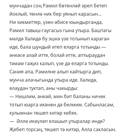
мунчадан соң Рамил бөтенләй эреп бетеп
йоклый, төнлә ник бер уянып карасын...
Ни хикмәттер, үзен әбисе юындырганда,
Рамил тавыш-гаугасыз гына утыра. Баштагы
мәлдә Халидә бу эшкә үзе тотынып караган
иде, бала шундый итеп еларга тотынды —
әнкәсе алай итте, болай итте, аптыраудан
тәмам гаҗиз калып, үзе дә еларга тотынды.
Сания апа, Рамилне алып кайтырга дип,
мунча алачыгында утыра иде. Халидә,
елаудан туктап, аны чакырды:
— Нишлим, әнкәй, мин бит баланы ничек
тотып юарга икәнен дә белмим. Сабын­ласам,
кулымнан төшеп китәр кебек.
— Әллә икәүләп елашып утыралар инде?
Җебеп торсаң, төшеп тә китәр, Алла сакласын.