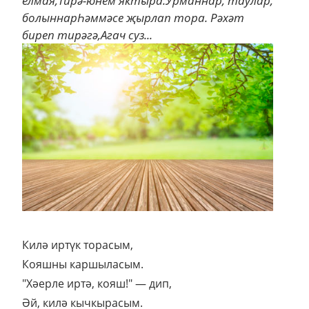
елмая,Тирә-юнем яктыра.Урманнар, таулар,
болыннарҺәммәсе җырлап тора. Рәхәт
биреп тирәгә,Агач суз...
Килә иртүк торасым,
Кояшны каршыласым.
"Хәерле иртә, кояш!" — дип,
Әй, килә кычкырасым.