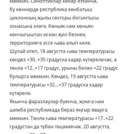
мөмкин. Синоптиклар хәбәр иткәнчә,
бу көннәрдә республика көнбатыш
циклонның җылы секторы йогынтысы
зонасына эләгә. Көньяк һәм көньяк-
көнчыгыштан искән җил безнең
территориягә эссе һава алып килә.
Шулай итеп, 18 августта һава температурасы
көндез +30..+35 градуска кадәр күтәреләчәк, ә
төнлә +12..+17 градус, урыны белән +22 градус
булырга мөмкин. Көндез, 19 августта һава
температурасы +32…+37 градуска кадәр
күтәрелә.
Якынча фаразлаулар буенча, җомга һәм
шимбә республикада бераз яңгыр яварга
мөмкин. Төнлә һава температурасы +17..+22
градустан да түбән төшмәячәк. 20 августта,