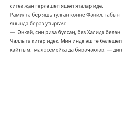
сигез җан гөрләшеп яшәп яталар иде.
Рамилгә бер яшь тулган көнне Фәнил, табын
янында бераз утыргач:
— Әнкәй, син риза булсаң, без Халидә белән
Чаллыга китәр идек. Мин инде эш тә белешеп
кайттым, малосемейка да бирәчәкләр, — дип
хәбәр итте. — Ахырга кадәр хәл ителгәнче
белгертеп борчыйсым килмәгән иде... Сезгә
дә иркенрәк булып калыр.
Нәрсә дисен Сания апа, "бераз мая туплап,
Фәнилләрне күрше нигезгә башка
чыгарырмын, Рамилем дә күз алдында булыр"
дигән хыялларының челпәрәмә килү­ен
сиздермәде, күз яшьләрен эчкә йотты да
ризалыгын бирде. Киттеләр. Авылның асыл
егет-кызларын суырып кына тора шул шәһәр