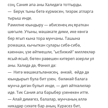
соң, Сания апа аны Халидәгә тоттырды.
— Берүк тыны бетә күрмәсен, тизрәк атларга
тырыш инде.
Рамилне юындыру — әбисенең иң яраткан
шөгыле. Утыны, мәшәкате дими, ике көнгә
бер ягып кына тора мунчаны. Ташына
ромашка, кычыткан сулары сибә-сибә,
каеннан, үзе әйтмешли, "ысбижий" миллекләр
ясый-ясый, бөтен рәвешен китереп әзерли ул
аны. Халидә дә, Фәнил дә:
— Нигә мәшәкатьләнәсең, әнкәй, өйдә дә
юындырып була бит үзен, бәләкәй балага
мунча дигән булып инде, — дип әйткәлиләр
иде. Тик Сания апа барыбер үзенекен итте.
— Алай димәгез, балалар, мунчаның әллә
никадәр сихәте бар аның. Күрәсез бит,