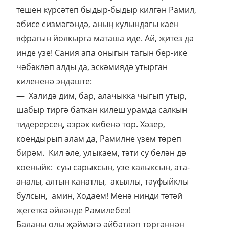
тешен күрсәтеп быдыр-быдыр килгән Рамил,
әбисе сизмәгәндә, аның кулындагы каен
яфрагын йолкырга маташа иде. Ай, җитез дә
инде үзе! Сания апа оныгын тагын бер-ике
чәбәкләп алды да, эскәмиядә утырган
килененә эндәште:
— Халидә дим, бар, алачыкка чыгып утыр,
шабыр тиргә баткан килеш урамда салкын
тидерерсең, әзрәк кибенә тор. Хәзер,
коендырып алам да, Рамилне үзем төреп
бирәм. Кил әле, улыкаем, тәти су белән дә
коеныйк: суы сарыксын, үзе калыксын, ата-
аналы, алтын канатлы, акыллы, тәүфыйклы
булсын, амин, Ходаем! Менә нинди тәтәй
җегеткә әйләнде Рамилебез!
Баланы олы җәймәгә әйбәтләп төргәннән