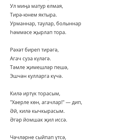
Ул миңа матур елмая,
Тирә-юнем яктыра.
Урманнар, таулар, болыннар
Һәммәсе җырлап тора.
Рәхәт биреп тирәгә,
Агач суза күләгә.
Тәмле җимешләр пешә,
Эшчән кулларга күчә.
Килә иртүк торасым,
"Хәерле көн, агачлар!" — дип,
Әй, килә кычкырасым.
Әгәр йомшак җил иссә.
Чәчләрне сыйпап үтсә,