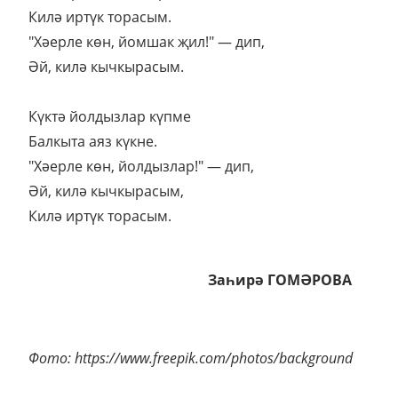
Килә иртүк торасым.
"Хәерле көн, йомшак җил!" — дип,
Әй, килә кычкырасым.
Күктә йолдызлар күпме
Балкыта аяз күкне.
"Хәерле көн, йолдызлар!" — дип,
Әй, килә кычкырасым,
Килә иртүк торасым.
Заһирә ГОМӘРОВА
Фото: https://www.freepik.com/photos/background