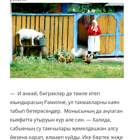
— И әнкәй, бигрәкләр дә тәмле итеп
юындырасың Рамилне, ул такмакларны каян
табып бетерәсеңдер. Монысының да аңлаган
кыяфәттә утыруын күр әле син. — Халидә,
сабыеның су тамчылары җемелдәшкән алсу
йөзенә карап, елмаеп куйды. Ике бөртек энҗе