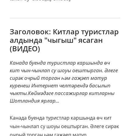
Заголовок: Китлар туристлар
алдында "чыгыш" ясаган
(ВИДЕО)
Канада буенда туристлар каршында өч
кит чын-чынлап су шоуы оештырган. Әлеге
сирәк очрый торган һәм гаҗәеп матур
күренеш Интернет челтәрендә басылып
чыкты.Көймәдәге пассажирлар китларны
Шотландия ярлар...
Канада буенда туристлар каршында өч кит
чын-чынлап су шоуы оештырган. Әлеге сирәк
очрый торган һәм гаҗәеп матур