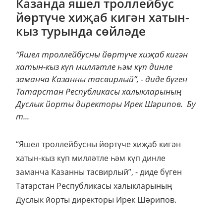
Казанда яшел троллейбус
йөртүче хиҗаб кигән хатын-
кыз турында сөйләде
“Яшел троллейбусны йөртүче хиҗаб кигән
хатын-кыз күп милләтле һәм күп динле
заманча Казанны тасвирлый”, - диде бүген
Татарстан Республикасы халыкларының
Дуслык йорты директоры Ирек Шәрипов. Бу
т...
“Яшел троллейбусны йөртүче хиҗаб кигән
хатын-кыз күп милләтле һәм күп динле
заманча Казанны тасвирлый”, - диде бүген
Татарстан Республикасы халыкларының
Дуслык йорты директоры Ирек Шәрипов.