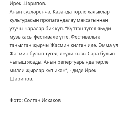
Ирек Шәрипов.
Аның сүзләренчә, Казанда төрле халыклар
культурасын пропагандалау максатыннан
узучы чаралар бик күп. “Күптән түгел яһүди
музыкасы фестивале үтте. Фестивальгә
танылган җырчы Жасмин килгән иде. Әмма ул
Жасмин булып түгел, яһүди кызы Сара булып
чыгыш ясады. Аның репертуарында төрле
милли җырлар күп икән”, - диде Ирек
Шәрипов.
Фото: Солтан Исхаков