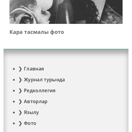
Кара тасмалы фото
Главная
Журнал турында
Редколлегия
Авторлар
Язылу
Фото