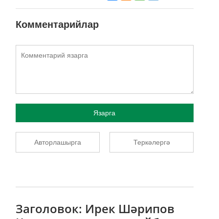
Комментарийлар
Язарга
Авторлашырга
Теркәлергә
Заголовок: Ирек Шәрипов