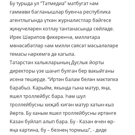
Бу турыда ул “Татмедиа” матбугат һәм
гаммәви багланышлар буенча республика
агентлыгында үткән журналистлар бәйгесе
җиңүчеләрен котлау тантанасында сөйләде.
Ирек Шәрипов фикеренчә, милләтара
мөнәсәбәтләр һәм милли сәясәт мәсьәләләре
темасы һәркемгә дә кагыла.
Татарстан халыкларының Дуслык йорты
директоры үзе шаһит булган бер вакыйганы
исенә төшерде. “Иртән балам белән мәктәпкә
барабыз. Карыйм, якында гына матур, яңа,
яшел троллейбус бара. Һәм шул
троллейбусны хиҗаб кигән матур хатын-кыз
йөртә. Бу ханым яшел троллейбусны иртәнге
Казан буйлап алып бара. Бу - Казан өчен өр-
яңа картина, бу – безнең тормыш”, - диде