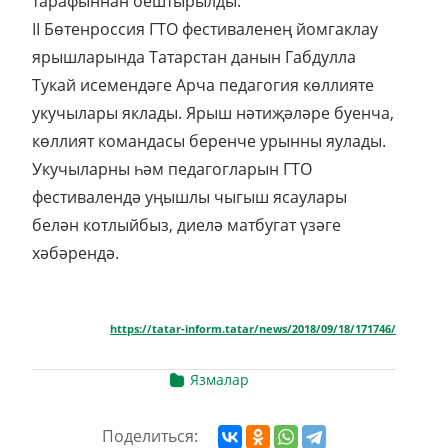
тарафыннан оештырылды.
II Бөтенроссия ГТО фестиваленең йомгаклау
ярышларында Татарстан данын Габдулла
Тукай исемендәге Арча педагогия көллияте
укучылары яклады. Ярыш нәтиҗәләре буенча,
көллият командасы беренче урынны яулады.
Укучыларны һәм педагогларын ГТО
фестивалендә уңышлы чыгыш ясаулары
белән котлыйбыз, диелә матбугат үзәге
хәбәрендә.
https://tatar-inform.tatar/news/2018/09/18/171746/
Язмалар
Поделиться: