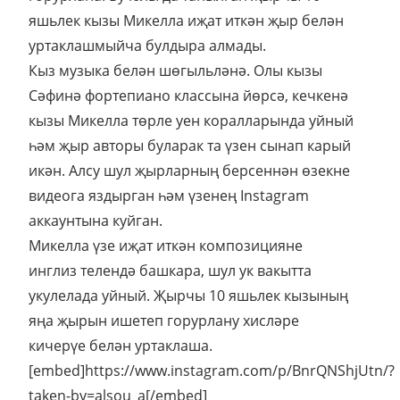
яшьлек кызы Микелла иҗат иткән җыр белән
уртаклашмыйча булдыра алмады.
Кыз музыка белән шөгыльләнә. Олы кызы
Сәфинә фортепиано классына йөрсә, кечкенә
кызы Микелла төрле уен коралларында уйный
һәм җыр авторы буларак та үзен сынап карый
икән. Алсу шул җырларның берсеннән өзекне
видеога яздырган һәм үзенең Instagram
аккаунтына куйган.
Микелла үзе иҗат иткән композицияне
инглиз телендә башкара, шул ук вакытта
укулелада уйный. Җырчы 10 яшьлек кызының
яңа җырын ишетеп горурлану хисләре
кичерүе белән уртаклаша.
[embed]https://www.instagram.com/p/BnrQNShjUtn/?
taken-by=alsou_a[/embed]