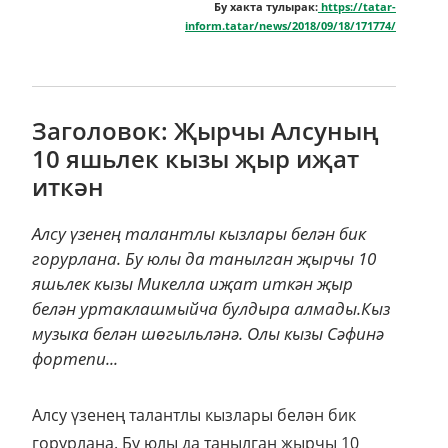
Бу хакта тулырак:
https://tatar-
inform.tatar/news/2018/09/18/171774/
Заголовок: Җырчы Алсуның
10 яшьлек кызы җыр иҗат
иткән
Алсу үзенең талантлы кызлары белән бик
горурлана. Бу юлы да танылган җырчы 10
яшьлек кызы Микелла иҗат иткән җыр
белән уртаклашмыйча булдыра алмады.Кыз
музыка белән шөгыльләнә. Олы кызы Сәфинә
фортепи...
Алсу үзенең талантлы кызлары белән бик
горурлана. Бу юлы да танылган җырчы 10