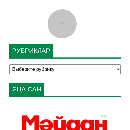
РУБРИКЛАР
ЯҢА САН