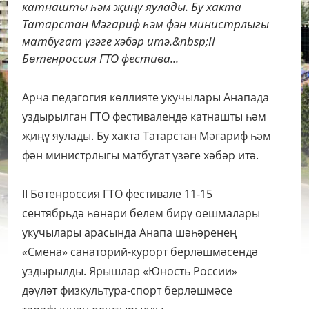
катнашты һәм җиңү яулады. Бу хакта
Татарстан Мәгариф һәм фән министрлыгы
матбугат үзәге хәбәр итә.&nbsp;II
Бөтенроссия ГТО фестива...
Арча педагогия көллияте укучылары Анапада
уздырылган ГТО фестивалендә катнашты һәм
җиңү яулады. Бу хакта Татарстан Мәгариф һәм
фән министрлыгы матбугат үзәге хәбәр итә.
II Бөтенроссия ГТО фестивале 11-15
сентябрьдә һөнәри белем бирү оешмалары
укучылары арасында Анапа шәһәренең
«Смена» санаторий-курорт берләшмәсендә
уздырылды. Ярышлар «Юность России»
дәүләт физкультура-спорт берләшмәсе