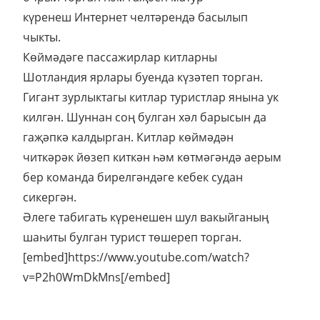
күренеш Интернет челтәрендә басылып
чыкты.
Көймәдәге пассажирлар китларны
Шотландия ярлары буенда күзәтеп торган.
Гигант зурлыктагы китлар туристлар янына ук
килгән. Шуннан соң булган хәл барысын да
гаҗәпкә калдырган. Китлар көймәдән
читкәрәк йөзеп киткән һәм көтмәгәндә аерым
бер команда бирелгәндәге кебек судан
сикергән.
Әлеге табигать күренешен шул вакыйганың
шаһиты булган турист төшереп торган.
[embed]https://www.youtube.com/watch?
v=P2h0WmDkMns[/embed]