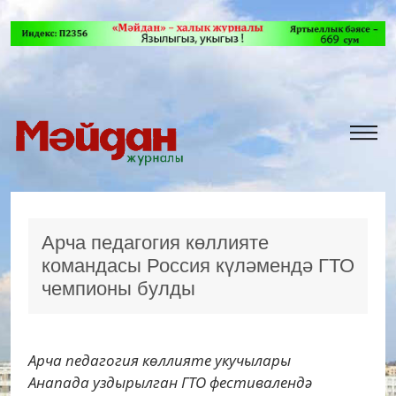
Арча педагогия көллияте
командасы Россия күләмендә ГТО
чемпионы булды
Арча педагогия көллияте укучылары
Анапада уздырылган ГТО фестивалендә