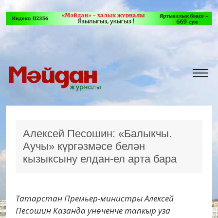
Алексей Песошин: «Балыкчы.
Аучы» күргәзмәсе белән
кызыксыну елдан-ел арта бара
Татарстан Премьер-министры Алексей
Песошин Казанда унөченче тапкыр уза