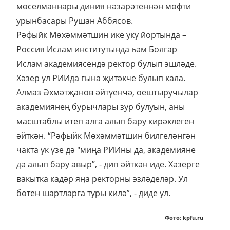
мөселманнары диния нәзарәтеннән мөфти
урынбасары Рушан Аббясов.
Рәфыйк Мөхәммәтшин ике уку йортында –
Россия Ислам институтында һәм Болгар
Ислам академиясендә ректор булып эшләде.
Хәзер ул РИИда гына җитәкче булып кала.
Алмаз Әхмәтҗанов әйтүенчә, оештыручылар
академиянең бурычлары зур булуын, аны
масштаблы итеп алга алып бару кирәклеген
әйткән. “Рәфыйк Мөхәммәтшин билгеләнгән
чакта ук үзе дә "миңа РИИны да, академияне
дә алып бару авыр”, - дип әйткән иде. Хәзерге
вакытка кадәр яңа ректорны эзләделәр. Ул
бөтен шартларга туры килә”, - диде ул.
Фото: kpfu.ru