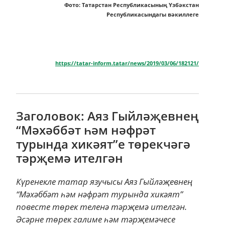
Фото: Татарстан Республикасының Үзбәкстан
Республикасындагы вәкиллеге
https://tatar-inform.tatar/news/2019/03/06/182121/
Заголовок: Аяз Гыйләҗевнең
“Мәхәббәт һәм нәфрәт
турында хикәят”е төрекчәгә
тәрҗемә ителгән
Күренекле татар язучысы Аяз Гыйләҗевнең
“Мәхәббәт һәм нәфрәт турында хикәят”
повесте төрек теленә тәрҗемә ителгән.
Әсәрне төрек галиме һәм тәрҗемәчесе