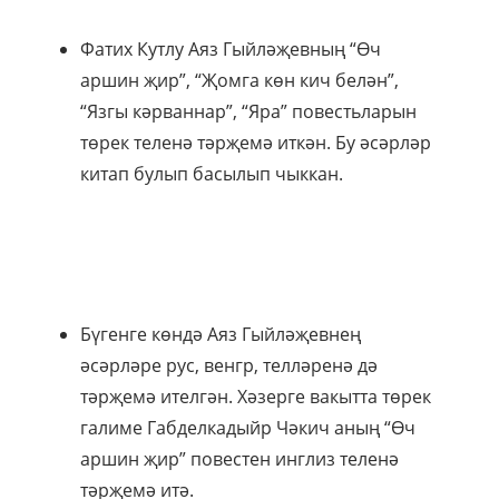
Фатих Кутлу Аяз Гыйләҗевның “Өч
аршин җир”, “Җомга көн кич белән”,
“Язгы кәрваннар”, “Яра” повестьларын
төрек теленә тәрҗемә иткән. Бу әсәрләр
китап булып басылып чыккан.
Бүгенге көндә Аяз Гыйләҗевнең
әсәрләре рус, венгр, телләренә дә
тәрҗемә ителгән. Хәзерге вакытта төрек
галиме Габделкадыйр Чәкич аның “Өч
аршин җир” повестен инглиз теленә
тәрҗемә итә.