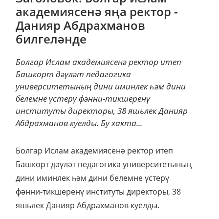
академиясенә яңа ректор -
Данияр Абдрахманов
билгеләнде
Болгар Ислам академиясенә ректор итеп
Башкорт дәүләт педагогика
университетының дини иминлек һәм дини
белемне үстерү фәнни-тикшеренү
институты директоры, 38 яшьлек Данияр
Абдрахманов куелды. Бу хакта...
Болгар Ислам академиясенә ректор итеп
Башкорт дәүләт педагогика университетының
дини иминлек һәм дини белемне үстерү
фәнни-тикшеренү институты директоры, 38
яшьлек Данияр Абдрахманов куелды.