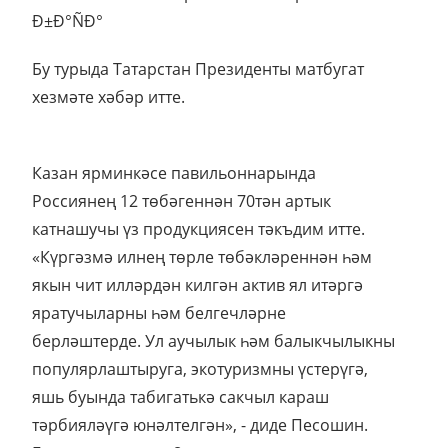
Бу турыда Татарстан Президенты матбугат
хезмәте хәбәр итте.
Казан ярминкәсе павильоннарында
Россиянең 12 төбәгеннән 70тән артык
катнашучы үз продукциясен тәкъдим итте.
«Күргәзмә илнең төрле төбәкләреннән һәм
якын чит илләрдән килгән актив ял итәргә
яратучыларны һәм белгечләрне
берләштерде. Ул аучылык һәм балыкчылыкны
популярлаштыруга, экотуризмны үстерүгә,
яшь буында табигатькә сакчыл караш
тәрбияләүгә юнәлтелгән», - диде Песошин.