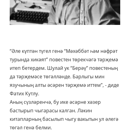
“Әле күптән түгел генә “Мәхәббәт һәм нәфрәт
турында хикәят” повестен төрекчәгә тәрҗемә
итеп бетердем. Шулай ук “Берәү” повестеның
да тәрҗемәсе төгәлләнде. Барлыгы мин
язучының алты әсәрен тәрҗемә иттем”, - диде
Фатих Кутлу.
Аның сүзләренчә, бу ике әсәрне хәзер
бастырып чыгарасы калган. Ләкин
китапларның басылып чыгу вакытын ул әлегә
төгәл генә белми.