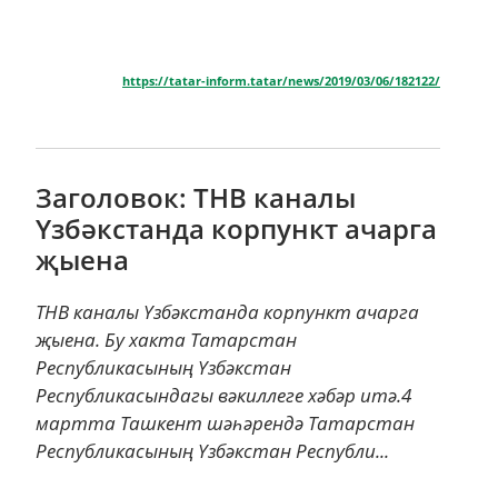
https://tatar-inform.tatar/news/2019/03/06/182122/
Заголовок: ТНВ каналы
Үзбәкстанда корпункт ачарга
җыена
ТНВ каналы Үзбәкстанда корпункт ачарга
җыена. Бу хакта Татарстан
Республикасының Үзбәкстан
Республикасындагы вәкиллеге хәбәр итә.4
мартта Ташкент шәһәрендә Татарстан
Республикасының Үзбәкстан Республи...