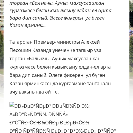
торган «Балыкчы. Аучы» махсуслашкан
күргәзмәсе белән кызыксыну елдан-ел арта
бара дип саный. Әлеге фикерен ул бүген
Казан ярминк...
Татарстан Премьер-министры Алексей
Песошин Казанда унөченче тапкыр уза
торган «Балыкчы. Аучы» махсуслашкан
күргәзмәсе белән кызыксыну елдан-ел арта
бара дип саный. Әлеге фикерен ул бүген
Казан ярминкәсендә күргәзмәне тантаналы
ачу вакытында әйтте.