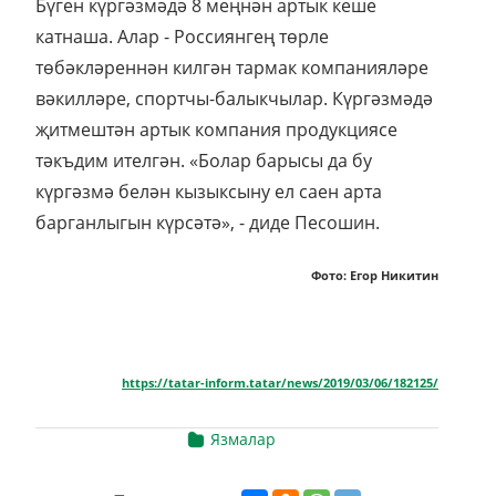
Бүген күргәзмәдә 8 меңнән артык кеше
катнаша. Алар - Россиянгең төрле
төбәкләреннән килгән тармак компанияләре
вәкилләре, спортчы-балыкчылар. Күргәзмәдә
җитмештән артык компания продукциясе
тәкъдим ителгән. «Болар барысы да бу
күргәзмә белән кызыксыну ел саен арта
барганлыгын күрсәтә», - диде Песошин.
Фото: Егор Никитин
https://tatar-inform.tatar/news/2019/03/06/182125/
Язмалар