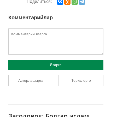
Поделиться:
Комментарийлар
Язарга
Авторлашырга
Теркәлергә
Заголовок: Болгар ислам