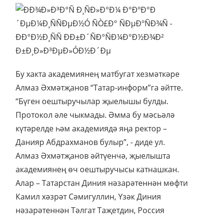
Бу хакта академиянең матбугат хезмәткәре
Алмаз Әхмәтҗанов “Татар-информ”га әйтте.
“Бүген оештыручылар җыелышы булды.
Протокол әле чыкмады. Әмма бу мәсьәлә
күтәрелде һәм академиядә яңа ректор –
Данияр Абдрахманов булыр”, - диде ул.
Алмаз Әхмәтҗанов әйтүенчә, җыелышта
академиянең өч оештыручысы катнашкан.
Алар – Татарстан Диния нәзарәтеннән мөфти
Камил хәзрәт Сәмигуллин, Үзәк Диния
нәзарәтеннән Тәлгат Таҗетдин, Россия