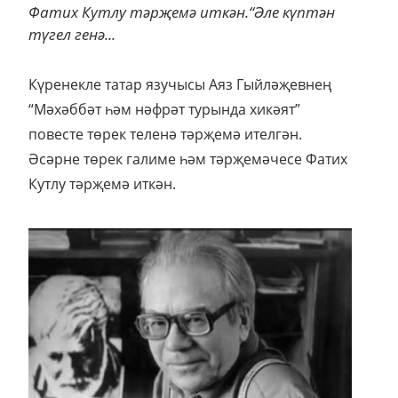
Фатих Кутлу тәрҗемә иткән.“Әле күптән
түгел генә...
Күренекле татар язучысы Аяз Гыйләҗевнең
“Мәхәббәт һәм нәфрәт турында хикәят”
повесте төрек теленә тәрҗемә ителгән.
Әсәрне төрек галиме һәм тәрҗемәчесе Фатих
Кутлу тәрҗемә иткән.