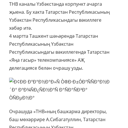
ТНВ каналы Үзбәкстанда корпункт ачарга
җыена. Бу хакта Татарстан Республикасының
Үзбәкстан Республикасындагы вәкиллеге
хәбәр итә.
4 мартта Ташкент шәһәрендә Татарстан
Республикасының Үзбәкстан
Республикасындагы вәкиллегендә Татарстан
«Яңа гасыр» телекомпаниясе» АҖ
делегациясе белән очрашу узды.
Очрашуда «ТНВ»ның башкарма директоры,
баш мөхәррире А.Сибагатуллин, Татарстан
Республикасының Үзбәкстан