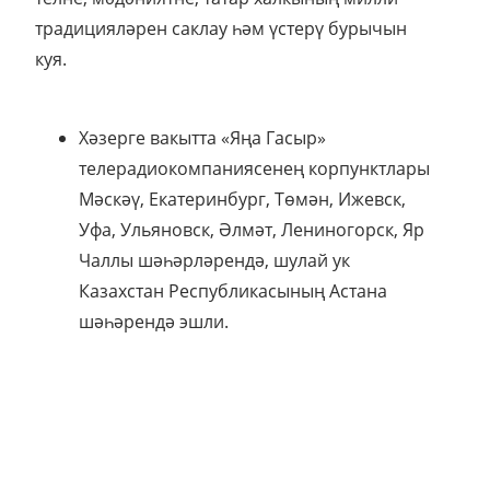
традицияләрен саклау һәм үстерү бурычын
куя.
Хәзерге вакытта «Яңа Гасыр»
телерадиокомпаниясенең корпунктлары
Мәскәү, Екатеринбург, Төмән, Ижевск,
Уфа, Ульяновск, Әлмәт, Лениногорск, Яр
Чаллы шәһәрләрендә, шулай ук
Казахстан Республикасының Астана
шәһәрендә эшли.