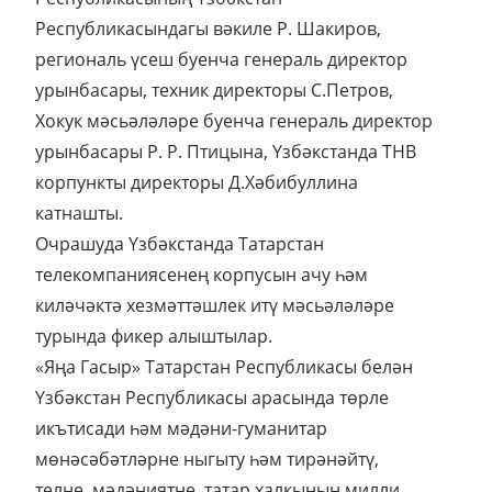
Республикасындагы вәкиле Р. Шакиров,
региональ үсеш буенча генераль директор
урынбасары, техник директоры С.Петров,
Хокук мәсьәләләре буенча генераль директор
урынбасары Р. Р. Птицына, Үзбәкстанда ТНВ
корпункты директоры Д.Хәбибуллина
катнашты.
Очрашуда Үзбәкстанда Татарстан
телекомпаниясенең корпусын ачу һәм
киләчәктә хезмәттәшлек итү мәсьәләләре
турында фикер алыштылар.
«Яңа Гасыр» Татарстан Республикасы белән
Үзбәкстан Республикасы арасында төрле
икътисади һәм мәдәни-гуманитар
мөнәсәбәтләрне ныгыту һәм тирәнәйтү,
телне, мәдәниятне, татар халкының милли