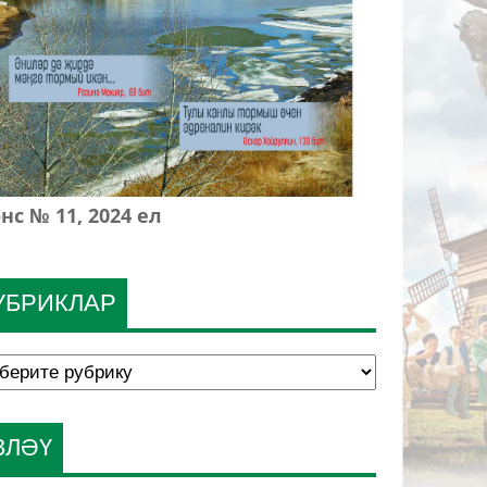
нс № 11, 2024 ел
УБРИКЛАР
ЗЛӘҮ