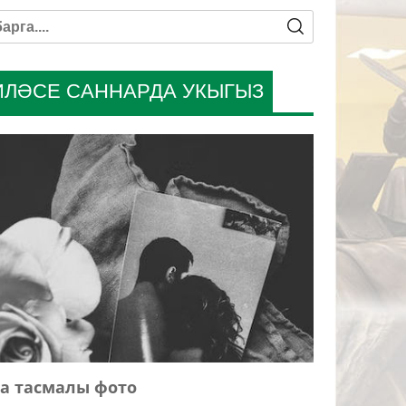
ИЛӘСЕ САННАРДА УКЫГЫЗ
а тасмалы фото