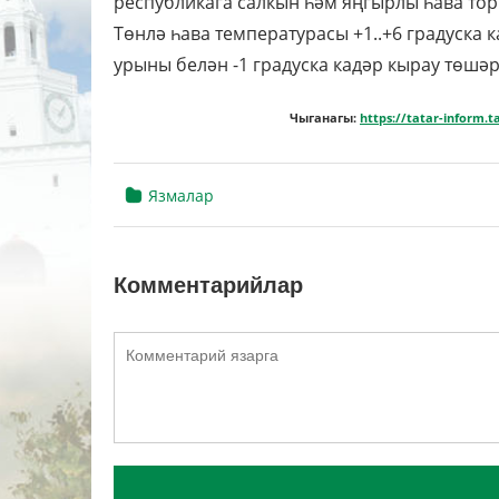
республикага салкын һәм яңгырлы һава то
Төнлә һава температурасы +1..+6 градуска к
урыны белән -1 градуска кадәр кырау төшәр
Чыганагы:
https://tatar-inform
Язмалар
Комментарийлар