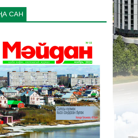
ҢА САН