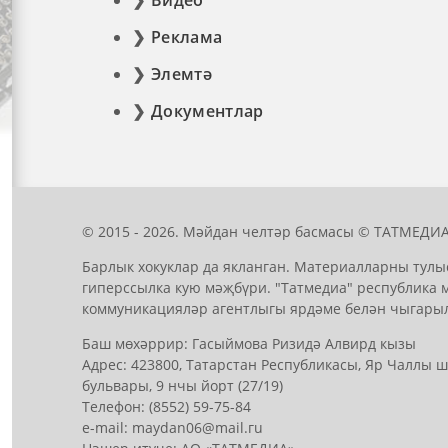
Видео
Реклама
Элемтә
Документлар
© 2015 - 2026. Мәйдан челтәр басмасы © ТАТМЕДИА
Барлык хокуклар да якланган. Материалларны тулы
гиперссылка кую мәҗбүри. "Татмедиа" республика 
коммуникацияләр агентлыгы ярдәме белән чыгары
Баш мөхәррир: Гасыймова Ризидә Алвирд кызы
Адрес: 423800, Татарстан Республикасы, Яр Чаллы
бульвары, 9 нчы йорт (27/19)
Телефон: (8552) 59-75-84
е-mail: mауdаn06@mail.гu