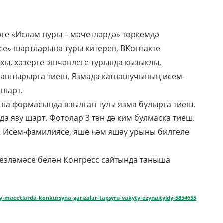
ге «Ислам нуры – мәчетләрдә» төркемдә
е» шартларына туры китереп, ВКонтакте
хы, хәзерге эшчәнлеге турында кызыклы,
рнаштырырга тиеш. Язмада катнашучының исем-
 шарт.
нша формасында язылган тулы язма булырга тиеш.
а язу шарт. Фотолар 3 тән дә ким булмаска тиеш.
. Исем-фамилиясе, яше һәм яшәү урыны билгеле
гезләмәсе белән Конгресс сайтында таныша
ry-macetlarda-konkursyna-garizalar-tapsyru-vakyty-ozynaityldy-5854655