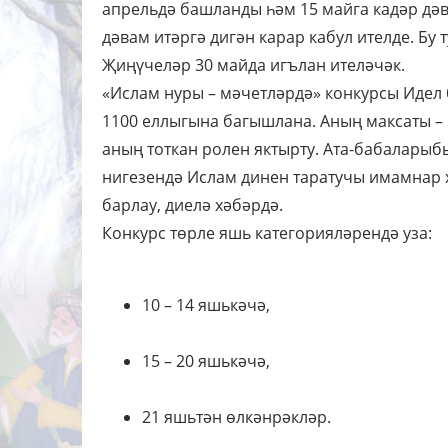
апрельдә башланды һәм 15 майга кадәр дә
дәвам итәргә дигән карар кабул ителде. Бу
Җиңүчеләр 30 майда игълан ителәчәк.
«Ислам нуры – мәчетләрдә» конкурсы Идел 
1100 еллыгына багышлана. Аның максаты –
аның тоткан ролен яктырту. Ата-бабаларыб
нигезендә Ислам динен таратучы имамнар 
барлау, диелә хәбәрдә.
Конкурс төрле яшь категорияләрендә уза:
10 – 14 яшькәчә,
15 – 20 яшькәчә,
21 яшьтән өлкәнрәкләр.