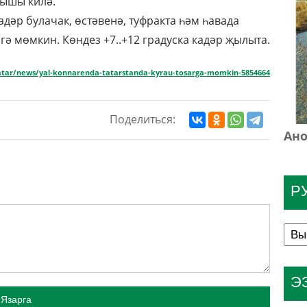
рышы килә.
адәр булачак, өстәвенә, туфракта һәм һавада
гә мөмкин. Көндез +7..+12 градуска кадәр җылыта.
.tatar/news/yal-konnarenda-tatarstanda-kyrau-tosarga-momkin-5854664
Поделиться:
Ано
Р
Э
Язарга