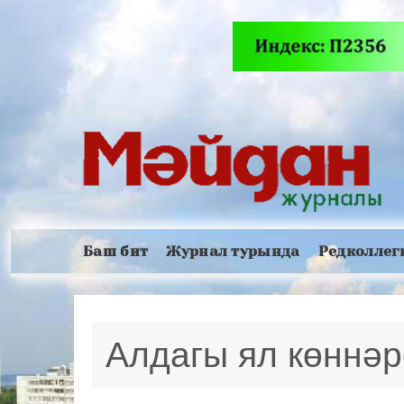
Баш бит
Журнал турында
Редколлег
Алдагы ял көннәр