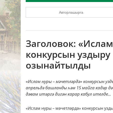
Авторлашырга
Заголовок: «Исла
конкурсын уздыру
озынайтылды
«Ислам нуры – мәчетләрдә» конкурсын узд
апрельдә башланды һәм 15 майга кадәр д
дәвам итәргә дигән карар кабул ителде...
«Ислам нуры – мәчетләрдә» конкурсын узды