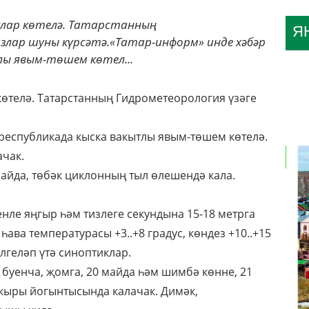
лар көтелә. Татарстанның
Я
злар шуны күрсәтә.«Татар-информ» инде хәбәр
лы явым-төшем көтел...
көтелә.
Татарстанның Гидрометеорология үзәге
 республикада кыска вакытлы явым-төшем көтелә.
ачак.
айда, төбәк циклонның тыл өлешендә кала.
нле яңгыр һәм тизлеге секундына 15-18 метрга
һава температурасы +3..+8 градус, көндез +10..+15
лгеләп үтә синоптиклар.
уенча, җомга, 20 майда һәм шимбә көнне, 21
 кыры йогынтысында калачак. Димәк,