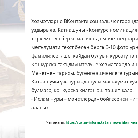
Хезмәтләрне ВКонтакте социаль челтәрендә
уздырыла. Катнашучы «Конкурс номинацияс
төркемендә бер язма эчендә мәчетнең тари
мәгълүмати текст белән бергә 3-10 фото у
фамилиясе, яше, кайдан булуын күрсәтү төп
Конкурска тәкъдим ителүче хезмәтләрдә и
Мәчетнең тарихы, бүгенге эшчәнлеге турынд
Катнашучы үзе турында тулы мәгълүмат куя
булмаса, конкурска килгән эш төшеп кала.
«Ислам нуры – мәчетләрдә» бәйгесенең ни
аласыз.
Чыганагы:
https://tatar-inform.tatar/news/islam-nu