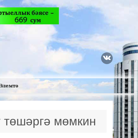
Элемтә
у төшәргә мөмкин