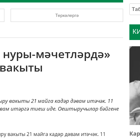
Теркәлергә
К
м нуры-мәчетләрдә»
 вакыты
ыру вакыты 21 майга кадәр дәвам итәчәк. 11
әвам итәргә тиеш иде. Оештыручылар бәйгене
Кар
ру вакыты 21 майга кадәр дәвам итәчәк.
11