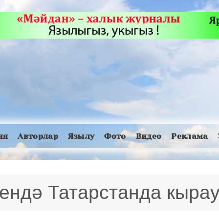
ия
Авторлар
Язылу
Фото
Видео
Реклама
ендә Татарстанда кыра