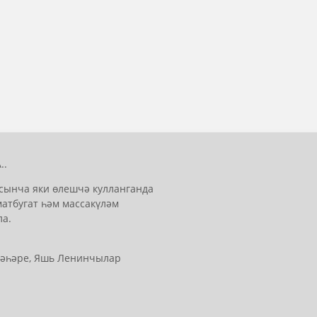
..
сынча яки өлешчә кулланганда
матбугат һәм массакүләм
ла.
 шәһәре, Яшь Ленинчылар