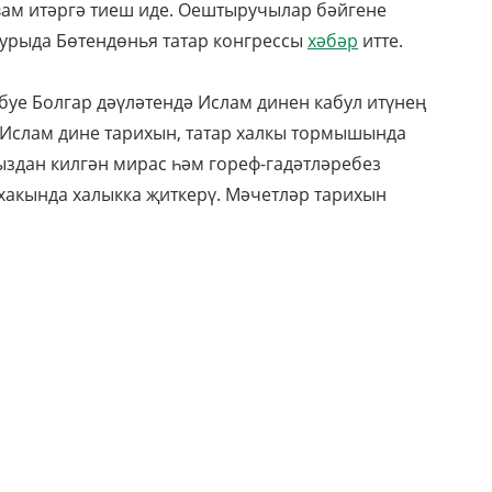
вам итәргә тиеш иде. Оештыручылар бәйгене
 турыда Бөтендөнья татар конгрессы
хәбәр
итте.
буе Болгар дәүләтендә Ислам динен кабул итүнең
 Ислам дине тарихын, татар халкы тормышында
ыздан килгән мирас һәм гореф-гадәтләребез
хакында халыкка җиткерү. Мәчетләр тарихын