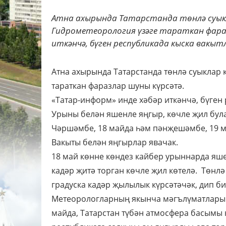
Атна ахырында Татарстанда төнлә суык
Гидрометеорология үзәге тараткан фара
иткәнчә, бүген республикада кыска вакыт
Атна ахырында Татарстанда төнлә суыклар 
тараткан фаразлар шуны күрсәтә.
«Татар-информ» инде хәбәр иткәнчә, бүген
Урыны белән яшенле яңгыр, көчле җил бул
Чәршәмбе, 18 майда һәм пәнҗешәмбе, 19 м
Вакыты белән яңгырлар явачак.
18 май көнне көндез кайбер урыннарда яше
кадәр җитә торган көчле җил көтелә. Төнлә 
градуска кадәр җылылык күрсәтәчәк, дип би
Метеорологларның якынча мәгълүматлары б
майда, Татарстан түбән атмосфера басымы