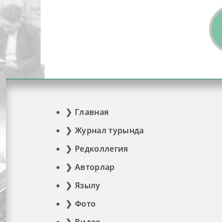
Главная
Журнал турында
Редколлегия
Авторлар
Язылу
Фото