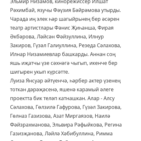
Эльмир Низамов, кинорежиссер Илшат
Рәхимбай, язучы Фәүзия Бәйрәмова утырды.
Чарада иң элек һәр шагыйрьнең бер әсәрен
театр артистлары Фәнис Җиһанша, Фирая
Әкбәрова, Ләйсән Фәйзуллина, Илнур
Закиров, Гүзәл Галиуллина, Резеда Сәлахова,
Илнар Низамиевлар башкарды. Аннан соң
яшь иҗатчы үзе сәхнәгә чыгып, икенче бер
шигырен укып күрсәтте.
Луиза Янсуар әйтүенчә, һәрбер актер үзенең
тоткан дәрәҗәсенә, яшенә карамый әлеге
проектта бик теләп катнашкан. Алар - Алсу
Сәлахова, Гөлзилә Гафурова, Гүзәл Закирова,
Гөлназ Газизова, Азат Миргаязов, Наилә
Фәйзрахманова, Эльвира Рәфыйкова, Регина
Газизҗанова, Ләйлә Хәбибуллина, Римма