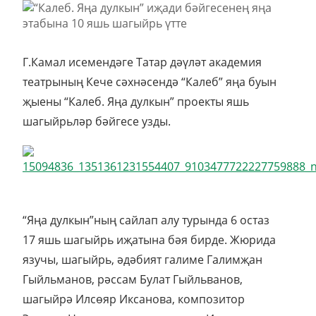
Г.Камал исемендәге Татар дәүләт академия
театрының Кече сәхнәсендә “Калеб” яңа буын
җыены “Калеб. Яңа дулкын” проекты яшь
шагыйрьләр бәйгесе узды.
“Яңа дулкын”ның сайлап алу турында 6 остаз
17 яшь шагыйрь иҗатына бәя бирде. Жюрида
язучы, шагыйрь, әдәбият галиме Галимҗан
Гыйльманов, рәссам Булат Гыйльванов,
шагыйрә Илсөяр Иксанова, композитор