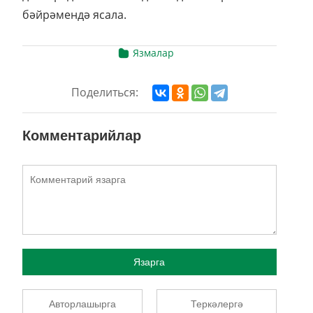
бәйрәмендә ясала.
Язмалар
Поделиться:
Комментарийлар
Язарга
Авторлашырга
Теркәлергә