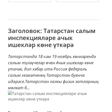
Заголовок: Татарстан салым
инспекцияләре ачык
ишекләр көне үткәрә
Татарстанда 18 һәм 19 ноябрь көннәрендә
салым түләүчеләр өчен Ачык ишекләр көне
үтәчәк, дип хәбәр итә Россия федераль
салым хезмәтенең Татарстан буенча
идарәсе.Татарстан халкы физик затларның
мөлкәт б...