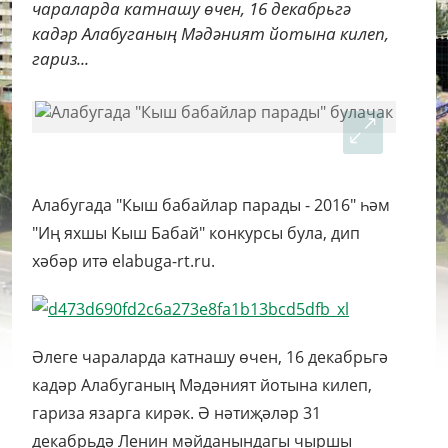
чараларда катнашу өчен, 16 декабрьгә
кадәр Алабуганың Мәдәният йотына килеп,
гариз...
Алабугада "Кыш бабайлар парады - 2016" һәм
"Иң яхшы Кыш Бабай" конкурсы була, дип
хәбәр итә elabuga-rt.ru.
Әлеге чараларда катнашу өчен, 16 декабрьгә
кадәр Алабуганың Мәдәният йотына килеп,
гариза язарга кирәк. Ә нәтиҗәләр 31
декабрьдә Ленин мәйданындагы чыршы