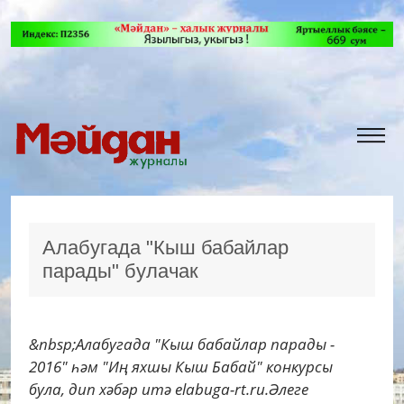
Алабугада "Кыш бабайлар
парады" булачак
&nbsp;Алабугада "Кыш бабайлар парады -
2016" һәм "Иң яхшы Кыш Бабай" конкурсы
була, дип хәбәр итә elabuga-rt.ru.Әлеге