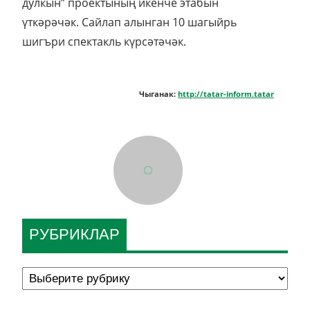
дулкын” проектының икенче этабын
үткәрәчәк. Сайлап алынган 10 шагыйрь
шигъри спектакль күрсәтәчәк.
Чыганак:
http://tatar-inform.tatar
РУБРИКЛАР