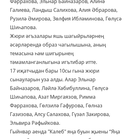
Фәррахова, Эльнар Байназаров, Алинә
Галиева, Ландыш Салихова, Алия Әбрарова,
Рузилә Әмирова, Зөлфия Ибләминова, Гөлүсә
Шиһапова.
Жюри әгъзалары яшь шагыйрьләрнең
әсәрләрендә образ чагылышына, аның
темасына һәм шигырьнең
тәмамланганлыгына игътибар итте.
17 иҗатчыдан бары 10сы гына жюри
сынауларын уза алды. Алар Эльнар
Байназаров, Ләйлә Хәбибуллина, Гөлүсә
Шиһапова, Азат Миргаязов, Римма
Фәррахова, Гөлзилә Гафурова, Гөлназ
Газизова, Алсу Сәлахова, Гүзәл Закирова,
Эльвира Рәфыйкова.
Гыйнвар аенда "Калеб" яңа буын җыены “Яңа