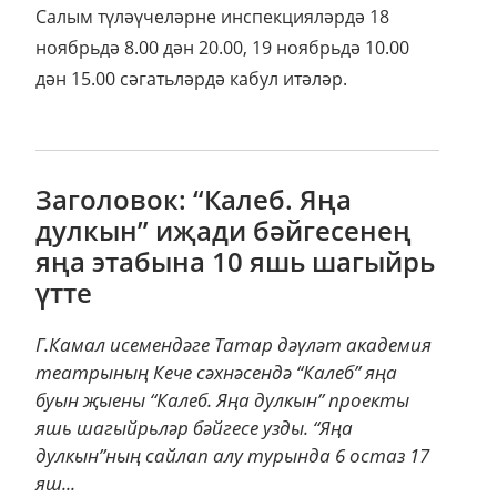
Салым түләүчеләрне инспекцияләрдә 18
ноябрьдә 8.00 дән 20.00, 19 ноябрьдә 10.00
дән 15.00 сәгатьләрдә кабул итәләр.
Заголовок: “Калеб. Яңа
дулкын” иҗади бәйгесенең
яңа этабына 10 яшь шагыйрь
үтте
Г.Камал исемендәге Татар дәүләт академия
театрының Кече сәхнәсендә “Калеб” яңа
буын җыены “Калеб. Яңа дулкын” проекты
яшь шагыйрьләр бәйгесе узды. “Яңа
дулкын”ның сайлап алу турында 6 остаз 17
яш...