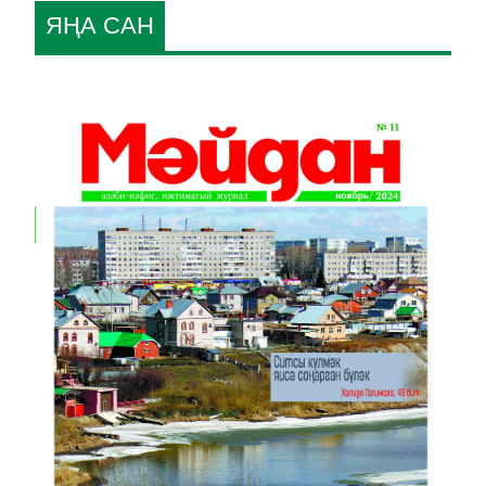
ЯҢА САН