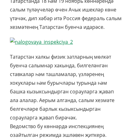
Татарстанда 18 һәм 19 ноябрь көннәрендә
салым түләүчеләр өчен Ачык ишекләр көне
үтәчәк, дип хәбәр итә Россия федераль салым
хезмәтенең Татарстан буенча идарәсе.
Татарстан халкы физик затларның мөлкәт
буенча салымнар хакында, билгеләнгән
ставкалар һәм ташламалар, үзләренең
хокуклары һәм бурычлары турында һәм
башка кызыксындырган сорауларга җавап
ала алалар. Аерым алганда, салым хезмәте
белгечләре барлык кызыксындырган
сорауларга җавап бирәчәк.
Ведомство бу көннәрдә инспекциянең
озайтылган режимда эшләвен җиткерә.