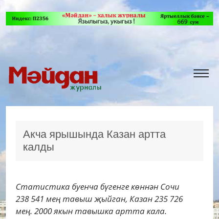
Акча ярышында Казан артта
калды
Статистика буенча бүгенге көннән Сочи
238 541 мең тавыш җыйган, Казан 235 726
мең. 2000 якын тавышка артта кала.