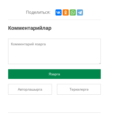
Поделиться:
Комментарийлар
Язарга
Авторлашырга
Теркәлергә