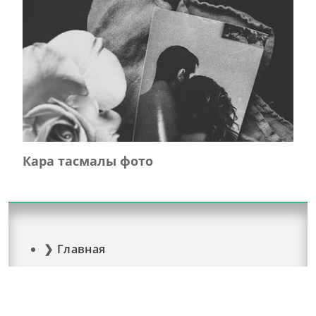
Кара тасмалы фото
Главная
Журнал турында
Редколлегия