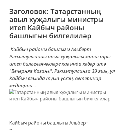
Заголовок: Татарстанның
авыл хуҗалыгы министры
итеп Кайбыч районы
башлыгын билгелиләр
Кайбыч районы башлыгы Альберт
Рәхмәтуллинны авыл хуҗалыгы министры
итеп билгеләячәкләре хакында хәбәр итә
"Вечерняя Казань". Рәхмәтуллинга 39 яшь, ул
Кайбыч ягында туып-үскән, ветеринар
медицина...
Кайбыч районы башлыгы Альберт