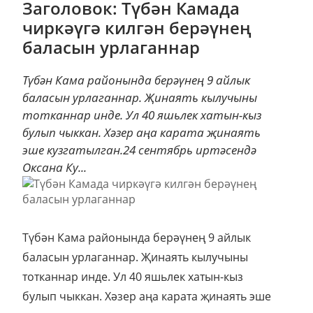
Заголовок: Түбән Камада
чиркәүгә килгән берәүнең
баласын урлаганнар
Түбән Кама районында берәүнең 9 айлык
баласын урлаганнар. Җинаять кылучыны
тотканнар инде. Ул 40 яшьлек хатын-кыз
булып чыккан. Хәзер аңа карата җинаять
эше кузгатылган.24 сентябрь иртәсендә
Оксана Ку...
Түбән Кама районында берәүнең 9 айлык
баласын урлаганнар. Җинаять кылучыны
тотканнар инде. Ул 40 яшьлек хатын-кыз
булып чыккан. Хәзер аңа карата җинаять эше