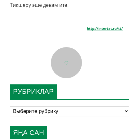
Тикшерү эше дәвам итә.
http://intertat.ru/tt/
РУБРИКЛАР
ЯҢА САН