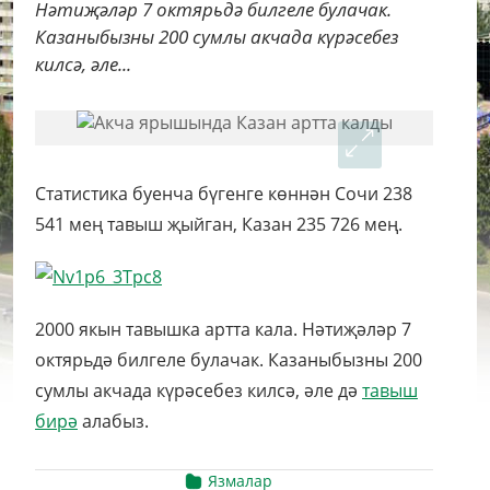
Нәтиҗәләр 7 октярьдә билгеле булачак.
Казаныбызны 200 сумлы акчада күрәсебез
килсә, әле...
Статистика буенча бүгенге көннән Сочи 238
541 мең тавыш җыйган, Казан 235 726 мең.
2000 якын тавышка артта кала. Нәтиҗәләр 7
октярьдә билгеле булачак. Казаныбызны 200
сумлы акчада күрәсебез килсә, әле дә
тавыш
бирә
алабыз.
Язмалар