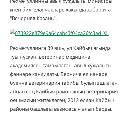
Рәхмәтуллинны авыл хуҗалыгы министры
итеп билгеләячәкләре хакында хәбәр итә
"Вечерняя Казань".
Рәхмәтуллинга 39 яшь, ул Кайбыч ягында
туып-үскән, ветеринар медицина
академиясен тәмамлаган, авыл хуҗалыгы
фәннәре кандидаты. Берничә ел һөнәре
буенча ветеринария табибы булып эшләгән,
аннан соң Кайбыч районының ветеринария
оешмасын җитәкләгән, 2012 елдан Кайбыч
районы башлыгы вазифасын алып барды.