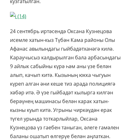
кузгатылган.
24 сентябрь иртәсендә Оксана Кузнецова
исемле хатын-кыз Түбән Кама районы Олы
Афанас авылындагы гыйбадәтханәгә килә.
Караучысыз калдырылган бала арбасындагы
9 айлык сабыйны күрә һәм аны үзе белән
алып, качып китә. Кызының юкка чыгуын
күреп алган әни кеше тиз арада полициягә
хәбәр итә. Ә үзе гыйбадәт кылырга килгән
берәүнең машинасы белән карак хатын-
кызны куып китә. Угрыны чиркәүдән ерак
түгел урында тоткарлыйлар, Оксана
Кузнецова үз гаебен таныган, әлеге гамәлен
баланы ошатып өлгерүе белән аңлаткан.