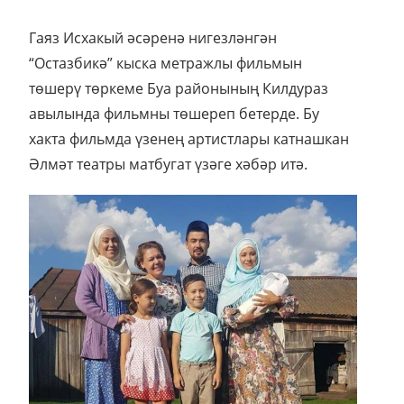
Гаяз Исхакый әсәренә нигезләнгән
“Остазбикә” кыска метражлы фильмын
төшерү төркеме Буа районының Килдураз
авылында фильмны төшереп бетерде. Бу
хакта фильмда үзенең артистлары катнашкан
Әлмәт театры матбугат үзәге хәбәр итә.