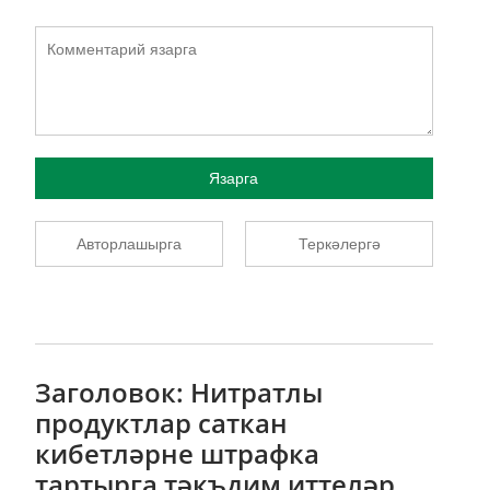
Язарга
Авторлашырга
Теркәлергә
Заголовок: Нитратлы
продуктлар саткан
кибетләрне штрафка
тартырга тәкъдим иттеләр