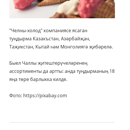
"Челны-холод" компаниясе ясаган
туңдырма Казакъстан, Азәрбайҗан,
Таҗикстан, Кытай һәм Монголиягә җибәрелә.
Быел Чаллы җитештерүчеләренең
ассортименты да артты: анда туңдырманың 18
яңа төре барлыкка килде.
Фото: https://pixabay.com