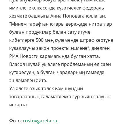
иминлеге өлкәсендә күзәтчелек федераль
хезмәте башлыгы Анна Поповага юллаган.
“Минем тарафтан югары дәрәҗәдә нитратлар
булган продуктлар белән сату итүче
кибетләргә 500 мең күләмендә штраф кертүне
күзаллаучы закон проекты эшләнә”, диелгән
РИА Новости карамагында булган хатта.
Власов шулай ук әлеге проблеманың ел саен
күтәрелүен, ә булган чараларның гамәлдә
эшләмәвен әйтә.
Ул әлеге азык-төлек һәм шундый
товарларның сәламәтлеккә зур зыян салуын
искәртә.
Фото:
rostovgazeta.ru