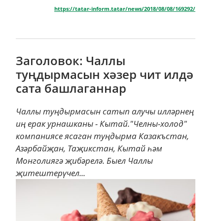
https://tatar-inform.tatar/news/2018/08/08/169292/
Заголовок: Чаллы
туңдырмасын хәзер чит илдә
сата башлаганнар
Чаллы туңдырмасын сатып алучы илләрнең
иң ерак урнашканы - Кытай."Челны-холод"
компаниясе ясаган туңдырма Казакъстан,
Азәрбайҗан, Таҗикстан, Кытай һәм
Монголиягә җибәрелә. Быел Чаллы
җитештерүчел...