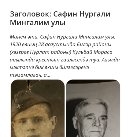
Заголовок: Сафин Нургали
Мингалим улы
Минем әти, Сафин Нургали Мингалим улы,
1920 елның 28 августында Биләр районы
(хәзерге Нурлат районы) Кульбай Мораса
авылында крестьян гаиләсендә туа. Авылда
мәктәпне бик яхшы билгеләренә
тәмамлагач, а...