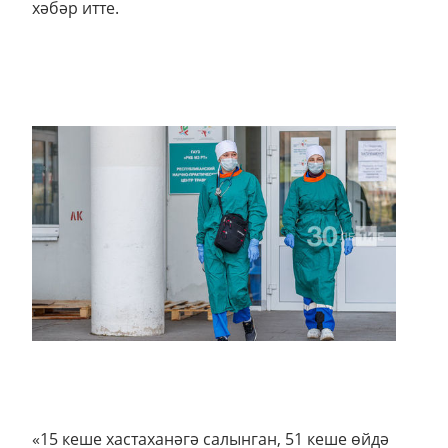
хәбәр итте.
«15 кеше хастаханәгә салынган, 51 кеше өйдә