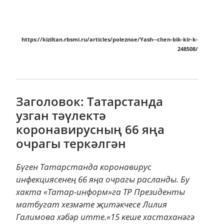
https://kiziltan.rbsmi.ru/articles/poleznoe/Yash--chen-bik-kir-k-
248508/
Заголовок: Татарстанда
узган тәүлектә
коронавирусның 66 яңа
очрагы теркәлгән
Бүген Татарстанда коронавирус
инфекциясенең 66 яңа очрагы расланды. Бу
хакта «Татар-информ»га ТР Президенты
матбугат хезмәте җитәкчесе Лилия
Галимова хәбәр итте.«15 кеше хастаханәгә