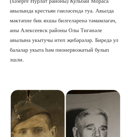
(хәзерге Нурлат районы) Кульбай Мораса
авылында крестьян гаиләсендә туа. Авылда
мәктәпне бик яхшы билгеләренә тәмамлагач,
аны Алексеевск районы Олы Тигәнәле
авылына укытучы итеп җибәрәләр. Биредә ул
балалар укыта һәм пионервожатый булып
эшли.