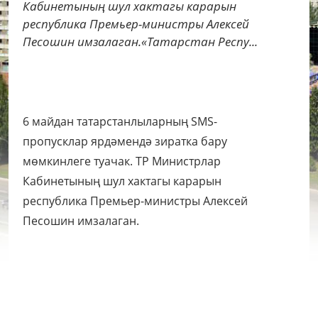
Кабинетының шул хактагы карарын
республика Премьер-министры Алексей
Песошин имзалаган.«Татарстан Респу...
6 майдан татарстанлыларның SMS-
пропусклар ярдәмендә зиратка бару
мөмкинлеге туачак. ТР Министрлар
Кабинетының шул хактагы карарын
республика Премьер-министры Алексей
Песошин имзалаган.