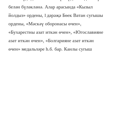
белән бүләкләнә. Алар арасында «Кызыл
йолдыз» ордены,
дәрәҗә Бөек Ватан сугышы
I
ордены, «Мәскәү оборонасы өчен»,
«Бухарестны азат иткән өчен», «Югославияне
азат иткән өчен», «Болгарияне азат иткән
өчен» медальләре һ.б. бар. Канлы сугыш
елларында биш тапкыр яралана. Җиңү көнен
дә Румыниядә госпитальдә каршы ала. «Җиңү
якынлашканын аңлый идек инде. Иртән
госпитальдә җиңү хәбәрен ишеткәч, йөри
алган һәркем урамга йөгереп чыктык. Кемдер
елый, кемдер шатланып кычкыра, кемнәрдер
кочаклаша. Бер-беребезне шушы шатлык
белән туганнарча котлаштык», – дип искә ала