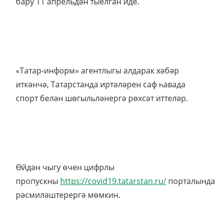
бару 11 апрельдән тыелган иде.
«Татар-информ» агентлыгы алдарак хәбәр
иткәнчә, Татарстанда иртәләрен саф һавада
спорт белән шөгыльләнергә рөхсәт иттеләр.
Өйдән чыгу өчен цифрлы
пропускны
https://covid19.tatarstan.ru/
порталында
рәсмиләштерергә мөмкин.