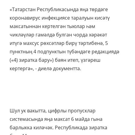
«Татарстан Республикасында яңа төрдәге
коронавирус инфекциясе таралуын кисәтү
максатыннан кертелгән тыюлар һәм
чикләүләр гамәлдә булган чорда хәрәкәт
итүгә махсус рөхсәтләр бирү тәртибенә, 5
пунктның 4 подпунктын түбәндәге редакциядә
(«4) зиратка бару») бәян итеп, үзгәреш
кертергә», - диелә документта.
Шул ук вакытта, цифрлы пропусклар
системасында яңа максат 6 майда гына
барлыкка киләчәк. Республикада зиратка