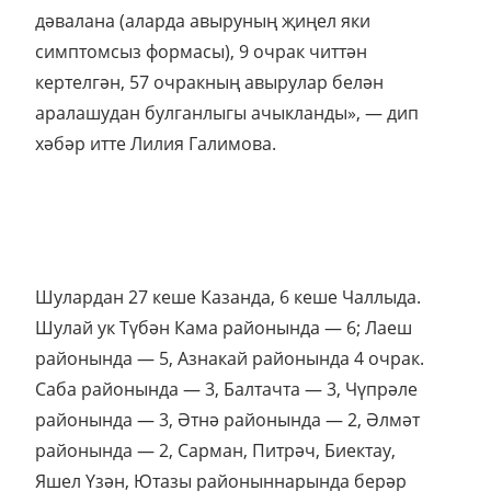
дәвалана (аларда авыруның җиңел яки
симптомсыз формасы), 9 очрак читтән
кертелгән, 57 очракның авырулар белән
аралашудан булганлыгы ачыкланды», — дип
хәбәр итте Лилия Галимова.
Шулардан 27 кеше Казанда, 6 кеше Чаллыда.
Шулай ук Түбән Кама районында — 6; Лаеш
районында — 5, Азнакай районында 4 очрак.
Саба районында — 3, Балтачта — 3, Чүпрәле
районында — 3, Әтнә районында — 2, Әлмәт
районында — 2, Сарман, Питрәч, Биектау,
Яшел Үзән, Ютазы районыннарында берәр