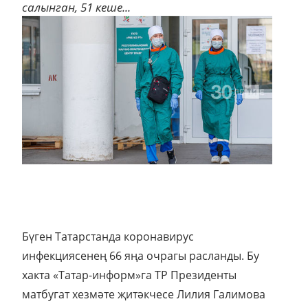
салынган, 51 кеше...
Бүген Татарстанда коронавирус
инфекциясенең 66 яңа очрагы расланды. Бу
хакта «Татар-информ»га ТР Президенты
матбугат хезмәте җитәкчесе Лилия Галимова