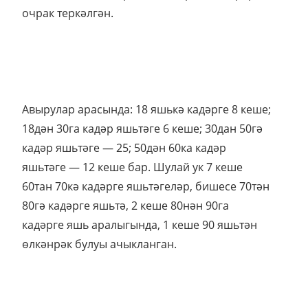
очрак теркәлгән.
Авырулар арасында: 18 яшькә кадәрге 8 кеше;
18дән 30га кадәр яшьтәге 6 кеше; 30дан 50гә
кадәр яшьтәге — 25; 50дән 60ка кадәр
яшьтәге — 12 кеше бар. Шулай ук 7 кеше
60тан 70кә кадәрге яшьтәгеләр, бишесе 70тән
80гә кадәрге яшьтә, 2 кеше 80нән 90га
кадәрге яшь аралыгында, 1 кеше 90 яшьтән
өлкәнрәк булуы ачыкланган.