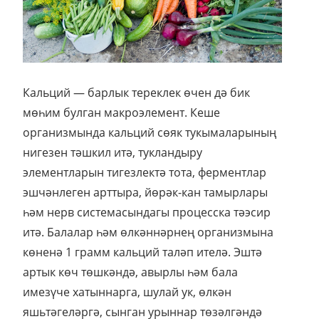
Кальций — барлык тереклек өчен дә бик
мөһим булган макроэлемент. Кеше
организмында кальций сөяк тукымаларының
нигезен тәшкил итә, тукландыру
элементларын тигезлектә тота, ферментлар
эшчәнлеген арттыра, йөрәк-кан тамырлары
һәм нерв системасындагы процесска тәэсир
итә. Балалар һәм өлкәннәрнең организмына
көненә 1 грамм кальций таләп ителә. Эштә
артык көч төшкәндә, авырлы һәм бала
имезүче хатыннарга, шулай ук, өлкән
яшьтәгеләргә, сынган урыннар төзәлгәндә