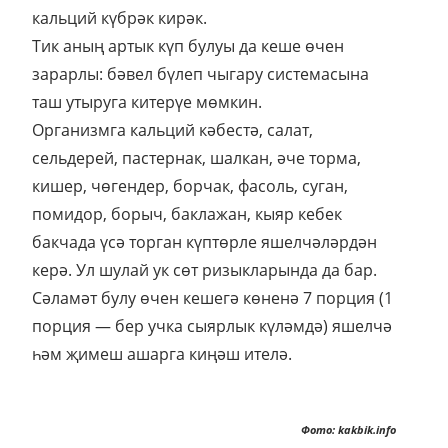
кальций күбрәк кирәк.
Тик аның артык күп булуы да кеше өчен
зарарлы: бәвел бүлеп чыгару системасына
таш утыруга китерүе мөмкин.
Организмга кальций кәбестә, салат,
сельдерей, пастернак, шалкан, әче торма,
кишер, чөгендер, борчак, фасоль, суган,
помидор, борыч, баклажан, кыяр кебек
бакчада үсә торган күптөрле яшелчәләрдән
керә. Ул шулай ук сөт ризыкларында да бар.
Сәламәт булу өчен кешегә көненә 7 порция (1
порция — бер учка сыярлык күләмдә) яшелчә
һәм җимеш ашарга киңәш ителә.
Фото: kakbik.info