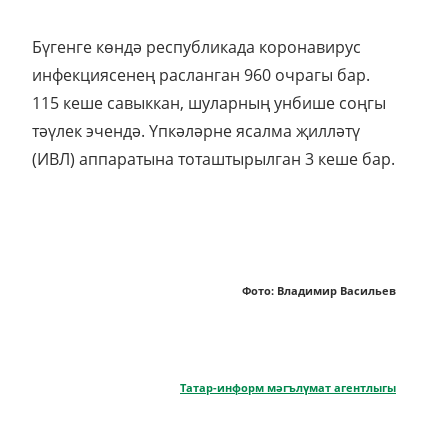
Бүгенге көндә республикада коронавирус
инфекциясенең расланган 960 очрагы бар.
115 кеше савыккан, шуларның унбише соңгы
тәүлек эчендә. Үпкәләрне ясалма җилләтү
(ИВЛ) аппаратына тоташтырылган 3 кеше бар.
Фото: Владимир Васильев
Татар-информ мәгълүмат агентлыгы