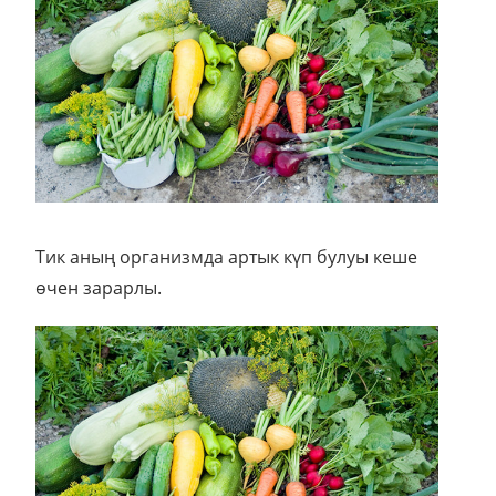
Тик аның организмда артык күп булуы кеше
өчен зарарлы.