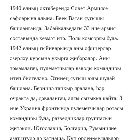
1940 елның октяберендә Совет Армиясе
сафларына алына. Бөек Ватан сугышы
башланганда, Забайкальедагы 33 нче армия
составында хезмәт итә. Полк комсоргы була.
1942 елның гыйнварында аны офицерлар
әзерләү курсына укырга җибәрәләр. Аны
тәмамлагач, пулеметчылар взводы командиры
итеп билгеләнә. Әтинең сугыш юлы шулай
башлана. Берничә тапкыр яралана, һәр
очракта да, дәвалангач, алгы сызыкка кайта. 3
нче Украина фронтында пулеметчылар ротасы
командиры була, разведчиклар группасын
җитәкли. Югославия, Болгария, Румынияне
азат итүдә дә катнаша. Күп орден-медальләр