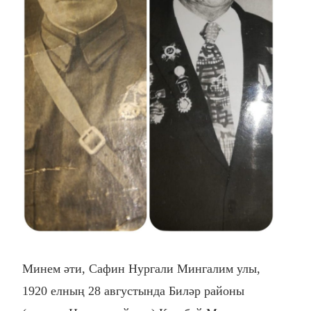
Минем әти,
Сафин Нургали Мингалим улы,
1920 елның 28 августында Биләр районы