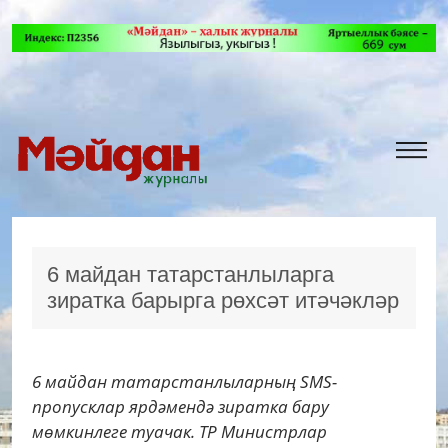
6 майдан татарстанлыларга
зиратка барырга рөхсәт итәчәкләр
6 майдан татарстанлыларның SMS-
пропусклар ярдәмендә зиратка бару
мөмкинлеге туачак. ТР Министрлар