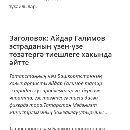
тукайлылар.
Заголовок: Айдар Галимов
эстраданың үзен-үзе
төзәтергә тиешлеге хакында
әйтте
Татарстанның һәм Башкортстанның
халык артисты Айдар Галимов татар
эстрадасы үз проблемаларын, беренче
чиратта, үзе төзәтергә тиеш дигән
фикердә тора.Татарстан Мәдәният
министрлыгының йомгаклау утырышы...
Татарстанның һәм Башкортстанның халык