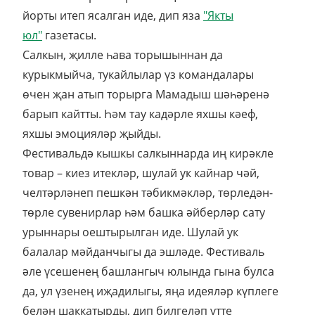
йорты итеп ясалган иде, дип яза
"Якты
юл"
газетасы.
Салкын, җилле һава торышыннан да
курыкмыйча, тукайлылар үз командалары
өчен җан атып торырга Мамадыш шәһәренә
барып кайтты. Һәм тау кадәрле яхшы кәеф,
яхшы эмоцияләр җыйды.
Фестивальдә кышкы салкыннарда иң кирәкле
товар – киез итекләр, шулай ук кайнар чәй,
челтәрләнеп пешкән тәбикмәкләр, төрледән-
төрле сувенирлар һәм башка әйберләр сату
урыннары оештырылган иде. Шулай ук
балалар мәйданчыгы да эшләде. Фестиваль
әле үсешенең башлангыч юлында гына булса
да, ул үзенең иҗадилыгы, яңа идеяләр күплеге
белән шаккатырды, дип билгеләп үтте