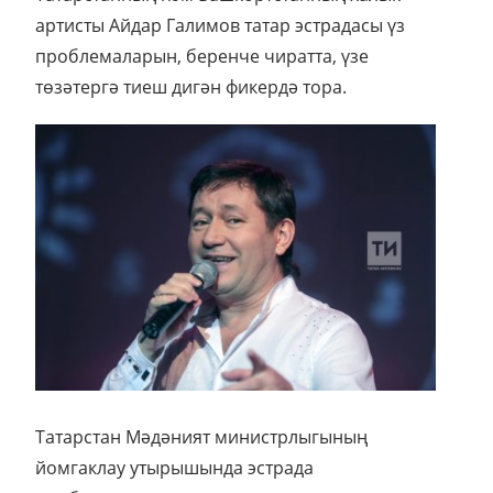
артисты Айдар Галимов татар эстрадасы үз
проблемаларын, беренче чиратта, үзе
төзәтергә тиеш дигән фикердә тора.
Татарстан Мәдәният министрлыгының
йомгаклау утырышында эстрада