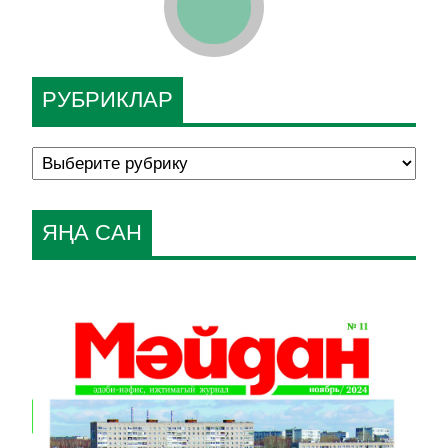
РУБРИКЛАР
ЯҢА САН