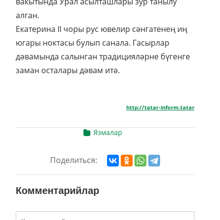
вакытында Урал асылташлары зур танылу
алган.
Екатерина II чоры рус ювелир сәнгатенең иң
югары ноктасы булып санала. Гасырлар
дәвамында салынган традицияләрне бүгенге
заман осталары дәвам итә.
http://tatar-inform.tatar
Язмалар
Поделиться:
Комментарийлар