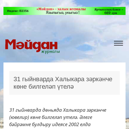
31 гыйнварда Халыкара зәркәнче
көне билгеләп үтелә
31 гыйнварда дөньяда Халыкара зәркәнче
(ювелир) көне билгеләп үтелә. Әлеге
бәйрәмне булдыру идеясе 2002 елда