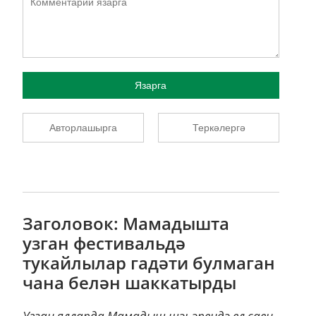
Язарга
Авторлашырга
Теркәлергә
Заголовок: Мамадышта
узган фестивальдә
тукайлылар гадәти булмаган
чана белән шаккатырды
Узган ялларда Мамадыш шәһәрендә ел саен