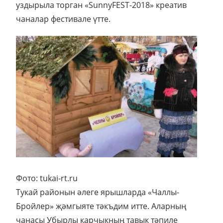
уздырыла торган «SunnyFEST-2018» креатив
чаналар фестивале үтте.
Фото: tukai-rt.ru
Тукай районын әлеге ярышларда «Чаллы-
Бройлер» җәмгыяте тәкъдим итте. Аларның
чанасы Убырлы карчыкның тавык тәпиле