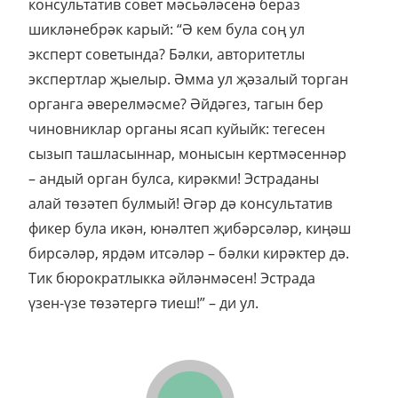
консультатив совет мәсьәләсенә бераз
шикләнебрәк карый: “Ә кем була соң ул
эксперт советында? Бәлки, авторитетлы
экспертлар җыелыр. Әмма ул җәзалый торган
органга әверелмәсме? Әйдәгез, тагын бер
чиновниклар органы ясап куйыйк: тегесен
сызып ташласыннар, монысын кертмәсеннәр
– андый орган булса, кирәкми! Эстраданы
алай төзәтеп булмый! Әгәр дә консультатив
фикер була икән, юнәлтеп җибәрсәләр, киңәш
бирсәләр, ярдәм итсәләр – бәлки кирәктер дә.
Тик бюрократлыкка әйләнмәсен! Эстрада
үзен-үзе төзәтергә тиеш!” – ди ул.