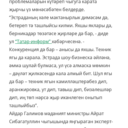
проблемаларын күтәреп чыгуга карата
җырчы үз мөнәсәбәтен белдерде.
“Эстраданың хәле мактанырлык димәсәм дә,
бетереп тә ташлыйсы килми. Яхшы яклары да,
берникадәр төзәтәсе җирләре дә бар, - диде
ул
“Татар-информ”
хәбәрчесенә. -
Конкуренция дә бар – анысы да яхшы. Техник
ягы да карала. Эстрада шоу-бизнеска әйләнә,
әмма шулай булмаса, ул үсә алмаска мөмкин
– дәүләт җилкәсендә кала алмый бит. Шул ягы
да бар – техник ягын камилләштерәбез дип,
аранжировка, ут дип, тавыш дип, бизәлешләр
дип, иң төп нәрсә җыр икәнлеген онытып
ташлыйбыз”.
Айдар Галимов мәдәният министры Айрат
Сибагатуллин чыгышында яңгыраган эксперт-