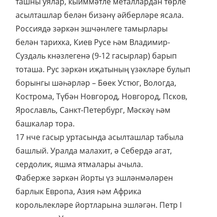
ташны уялар, кыйммәтле металлардан төрле
асылташлар белән бизәнү әйберләре ясала.
Россиядә зәркән эшчәнлеге тамырлары
белән тарихка, Киев Русе һәм Владимир-
Суздаль кнәзлегенә (9-12 гасырлар) барып
тоташа. Рус зәркән иҗатының үзәкләре булып
борынгы шәһәрләр – Бөек Устюг, Вологда,
Кострома, Түбән Новгород, Новгород, Псков,
Ярославль, Санкт-Петербург, Мәскәү һәм
башкалар тора.
17 нче гасыр уртасында асылташлар табыла
башлый. Уралда малахит, ә Себердә агат,
сердолик, яшма ятмалары ачыла.
Фаберже зәркән йорты үз эшләнмәләрен
барлык Европа, Азия һәм Африка
корольлекләре йортларына эшләгән. Петр I