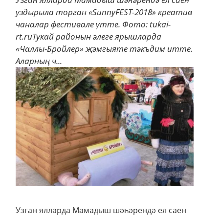
уздырыла торган «SunnyFEST-2018» креатив
чаналар фестивале үтте. Фото: tukai-
rt.ruТукай районын әлеге ярышларда
«Чаллы-Бройлер» җәмгыяте тәкъдим итте.
Аларның ч...
Узган ялларда Мамадыш шәһәрендә ел саен