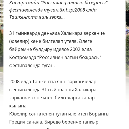
Костромада “Россиянең алтын боҗрасы”
фестивалендә туган.&nbsp;2008 елда
Ташкентта яшь зәркә...
31 гыйнварда дөньяда Халыкара зәркәнче
(ювелир) көне билгеләп үтелә. Әлеге
бәйрәмне булдыру идеясе 2002 елда
Костромада “Россиянең алтын боҗрасы”
фестивалендә туган.
2008 елда Ташкентта яшь зәркәнчеләр
фестивалендә 31 гыйнварны Халыкара
зәркәнче көне итеп билгеләргә карар
кылына.
Ювелир сәнгатенең туган иле итеп Борынгы
Греция санала. Биредә беренче тапкыр