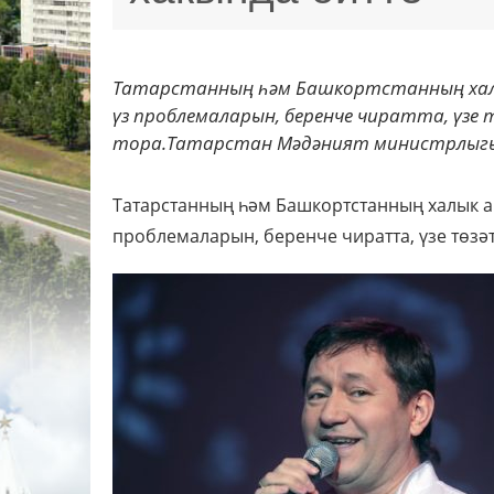
Татарстанның һәм Башкортстанның хал
үз проблемаларын, беренче чиратта, үзе
тора.Татарстан Мәдәният министрлыгы
Татарстанның һәм Башкортстанның халык ар
проблемаларын, беренче чиратта, үзе төзәт