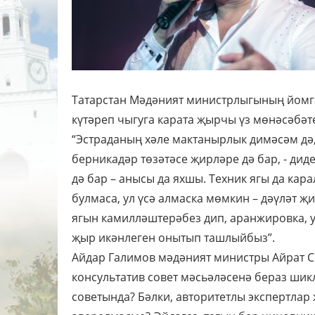
Татарстан Мәдәният министрлыгының йомг
күтәреп чыгуга карата җырчы үз мөнәсәбәт
“Эстраданың хәле мактанырлык димәсәм дә,
берникадәр төзәтәсе җирләре дә бар, - дид
дә бар – анысы да яхшы. Техник ягы да кар
булмаса, ул үсә алмаска мөмкин – дәүләт җи
ягын камилләштерәбез дип, аранжировка, у
җыр икәнлеген онытып ташлыйбыз”.
Айдар Галимов мәдәният министры Айрат С
консультатив совет мәсьәләсенә бераз шикл
советында? Бәлки, авторитетлы экспертлар