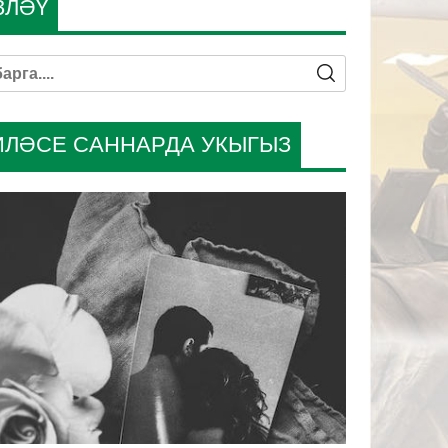
ЗЛӘҮ
ИЛӘСЕ САННАРДА УКЫГЫЗ