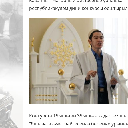
Казанның Нагорный бистәсендә урнашкан “И
республикакүләм дини конкурсы оештырыл
Конкурста 15 яшьтән 35 яшькә кадәрге яшь 
"Яшь вәгазьче" бәйгесендә беренче урынн