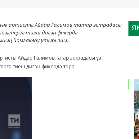
ык артисты Айдар Галимов татар эстрадасы
Я
 төзәтергә тиеш дигән фикердә
ның йомгаклау утырышы...
тисты Айдар Галимов татар эстрадасы үз
ергә тиеш дигән фикердә тора.