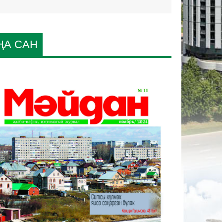
ҢА САН