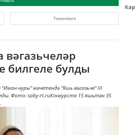
Язарга
Кар
Теркәлергә
а вәгазьчеләр
е билгеле булды
Иман нуры” мәчетендә “Яшь вәгазьче” III
ды. Фото: saby-rt.ruКонкурста 15 яшьтән 35
.