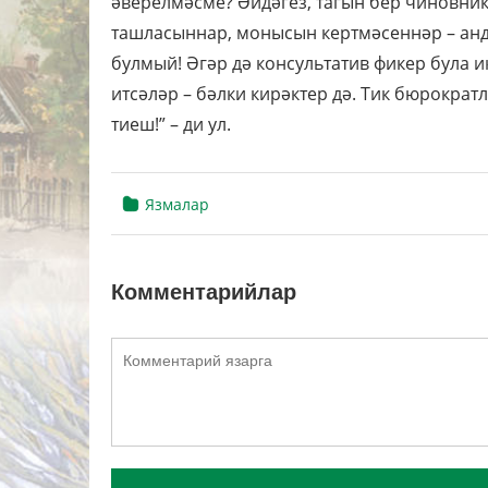
әверелмәсме? Әйдәгез, тагын бер чиновник
ташласыннар, монысын кертмәсеннәр – анды
булмый! Әгәр дә консультатив фикер була 
итсәләр – бәлки кирәктер дә. Тик бюрократ
тиеш!” – ди ул.
Язмалар
Комментарийлар