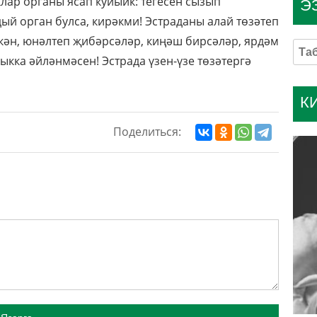
лар органы ясап куйыйк: тегесен сызып
Э
й орган булса, кирәкми! Эстраданы алай төзәтеп
икән, юнәлтеп җибәрсәләр, киңәш бирсәләр, ярдәм
лыкка әйләнмәсен! Эстрада үзен-үзе төзәтергә
К
Поделиться: