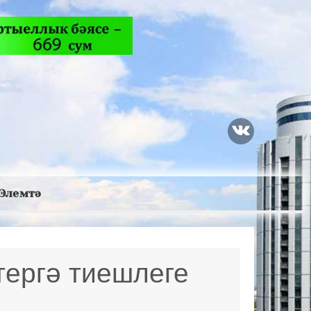
Элемтә
тергә тиешлеге