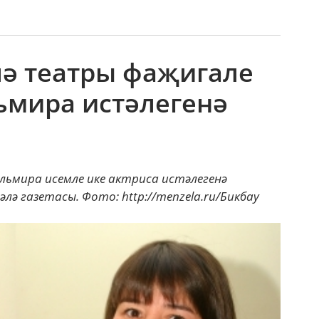
лә театры фаҗигале
льмира истәлегенә
льмира исемле ике актриса истәлегенә
әлә газетасы. Фото: http://menzela.ru/Бикбау