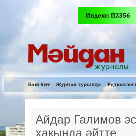
Баш бит
Журнал турында
Редколлег
Айдар Галимов эс
хакында әйтте