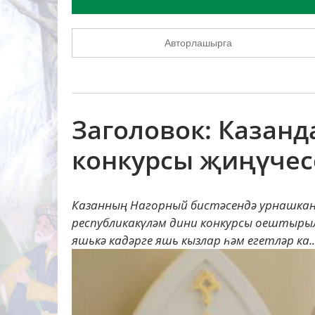
Авторлашырга
Заголовок: Казанд
конкурсы җиңүчес
Казанның Нагорный бистәсендә урнашкан “
республикакүләм дини конкурсы оештырыл
яшькә кадәрге яшь кызлар һәм егетләр ка..