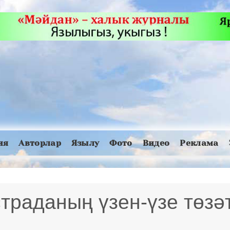
ия
Авторлар
Язылу
Фото
Видео
Реклама
траданың үзен-үзе төзә