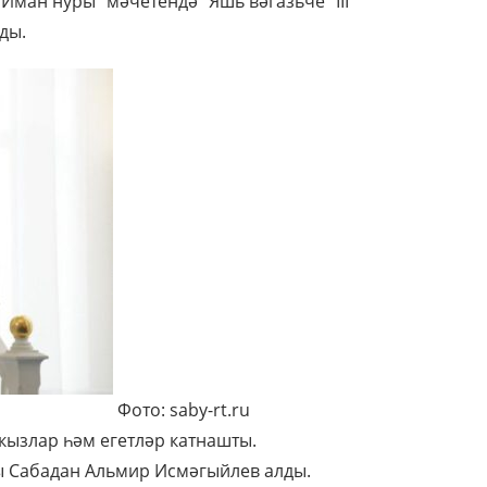
ман нуры” мәчетендә “Яшь вәгазьче” III
ды.
Фото: saby-rt.ru
кызлар һәм егетләр катнашты.
ы Сабадан Альмир Исмәгыйлев алды.