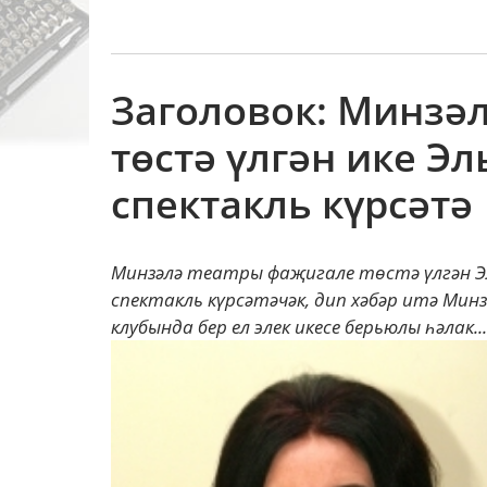
Заголовок: Минзә
төстә үлгән ике Э
спектакль күрсәтә
Минзәлә театры фаҗигале төстә үлгән Э
спектакль күрсәтәчәк, дип хәбәр итә Минз
клубында бер ел элек икесе берьюлы һәлак...