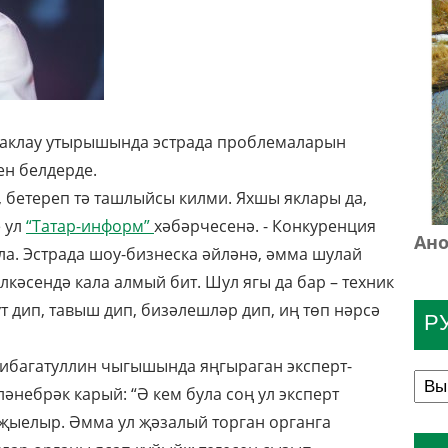
аклау утырышында эстрада проблемаларын
ен белдерде.
 бетереп тә ташлыйсы килми. Яхшы яклары да,
е ул
“Татар-информ”
хәбәрчесенә. - Конкуренция
Ано
ала. Эстрада шоу-бизнеска әйләнә, әмма шулай
лкәсендә кала алмый бит. Шул ягы да бар – техник
т дип, тавыш дип, бизәлешләр дип, иң төп нәрсә
Р
ибагатуллин чыгышында яңгыраган эксперт-
әнебрәк карый: “Ә кем була соң ул эксперт
 җыелыр. Әмма ул җәзалый торган органга