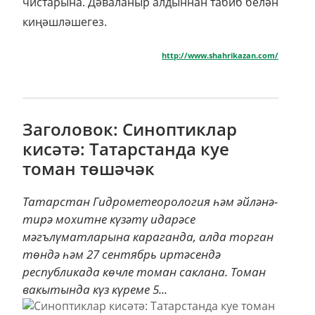
чистарына. Дәваланыр алдыннан табиб белән
киңәшләшегез.
http://www.shahrikazan.com/
Заголовок: Синоптиклар
кисәтә: Татарстанда куе
томан төшәчәк
Татарстан Гидрометеорология һәм әйләнә-
тирә мохитне күзәтү идарәсе
мәгълүматларына караганда, алда торган
төндә һәм 27 сентябрь иртәсендә
республикада көчле томан саклана. Томан
вакытында күз күреме 5...