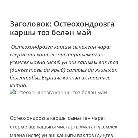
Заголовок: Остеохондрозга
каршы тоз белән май
Остеохондрозга каршы сыналган ча­ра:
егерме аш кашыгы чистартылмаган
үсемлек маена (исле) ун аш кашыгы вак тоз
(диңгез тозы да ярый) салабыз да яхшылап
болгатабыз.Берничә көннән ак төстәге
катна...
Остеохондрозга каршы сыналган ча­ра:
егерме аш кашыгы чистартылмаган үсемлек
маена (исле) ун аш кашыгы вак тоз (диңгез