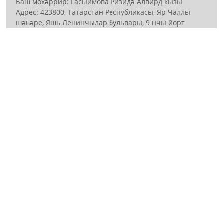
Баш мөхәррир: Гасыймова Ризидә Алвирд кызы
Адрес: 423800, Татарстан Республикасы, Яр Чаллы
шәһәре, Яшь Ленинчылар бульвары, 9 нчы йорт
(27/19)
Телефон: (8552) 59-75-84
е-mail: mауdаn06@mail.гu
Нәшер итүче: АО «ТАТМЕДИА»
Әлеге ресурста 16+ категорияләренә керүче
мәгълүмат булырга мөмкин.
Антикоррупционная политика
АО «ТАТМЕДИА» использует «cookie»
для
персонализации сервисов и удобства пользователей
сайтом. Использование «cookie» можно отменить в
настройках браузера.
Политика конфиденциальности
Телефон АО «ТАТМЕДИА»:
(843) 222 09 84