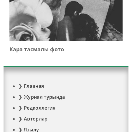
Кара тасмалы фото
Главная
Журнал турында
Редколлегия
Авторлар
Язылу