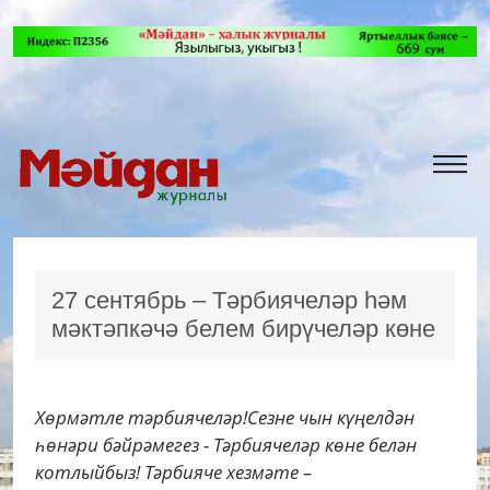
27 cентябрь – Тәрбиячеләр һәм
мәктәпкәчә белем бирүчеләр көне
Хөрмәтле тәрбиячеләр!Сезне чын күңелдән
һөнәри бәйрәмегез - Тәрбиячеләр көне белән
котлыйбыз! Тәрбияче хезмәте –