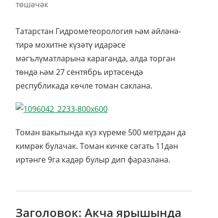
Татарстан Гидрометеорология һәм әйләнә-
тирә мохитне күзәтү идарәсе
мәгълүматларына караганда, алда торган
төндә һәм 27 сентябрь иртәсендә
республикада көчле томан саклана.
Томан вакытында күз күреме 500 метрдан да
кимрәк булачак. Томан кичке сәгать 11дән
иртәнге 9га кадәр булыр дип фаразлана.
Заголовок: Акча ярышында