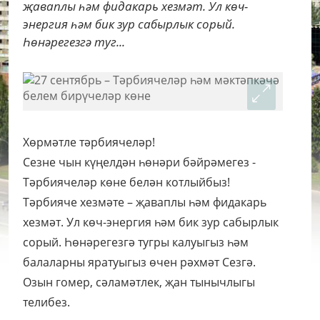
җаваплы һәм фидакарь хезмәт. Ул көч-
энергия һәм бик зур сабырлык сорый.
Һөнәрегезгә туг...
Хөрмәтле тәрбиячеләр!
Сезне чын күңелдән һөнәри бәйрәмегез -
Тәрбиячеләр көне белән котлыйбыз!
Тәрбияче хезмәте – җаваплы һәм фидакарь
хезмәт. Ул көч-энергия һәм бик зур сабырлык
сорый. Һөнәрегезгә тугры калуыгыз һәм
балаларны яратуыгыз өчен рәхмәт Сезгә.
Озын гомер, сәламәтлек, җан тынычлыгы
телибез.