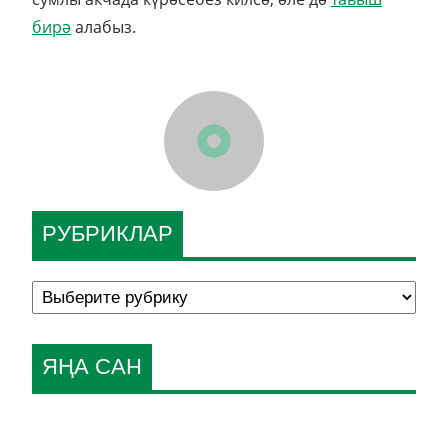
бирә
алабыз.
РУБРИКЛАР
ЯҢА САН