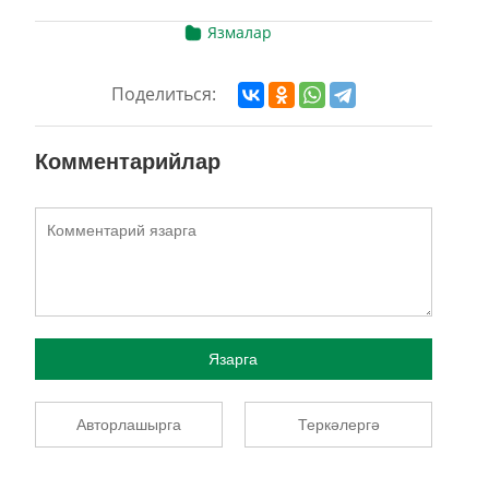
Язмалар
Поделиться:
Комментарийлар
Язарга
Авторлашырга
Теркәлергә