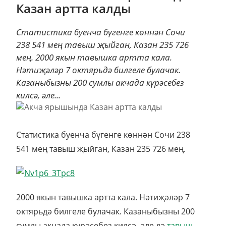
Казан артта калды
Статистика буенча бүгенге көннән Сочи
238 541 мең тавыш җыйган, Казан 235 726
мең. 2000 якын тавышка артта кала.
Нәтиҗәләр 7 октярьдә билгеле булачак.
Казаныбызны 200 сумлы акчада күрәсебез
килсә, әле...
Статистика буенча бүгенге көннән Сочи 238
541 мең тавыш җыйган, Казан 235 726 мең.
2000 якын тавышка артта кала. Нәтиҗәләр 7
октярьдә билгеле булачак. Казаныбызны 200
сумлы акчада күрәсебез килсә, әле дә
тавыш