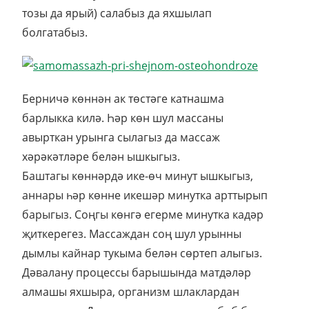
тозы да ярый) салабыз да яхшылап
болгатабыз.
Берничә көннән ак төстәге катнашма
барлыкка килә. Һәр көн шул массаны
авырткан урынга сылагыз да массаж
хәрәкәтләре белән ышкыгыз.
Баштагы көннәрдә ике-өч минут ышкыгыз,
аннары һәр көнне икешәр минутка арттырып
барыгыз. Соңгы көнгә егерме минутка кадәр
җиткерегез. Массаждан соң шул урынны
дымлы кайнар тукыма белән сөртеп алыгыз.
Дәвалану процессы барышында матдәләр
алмашы яхшыра, организм шлаклардан