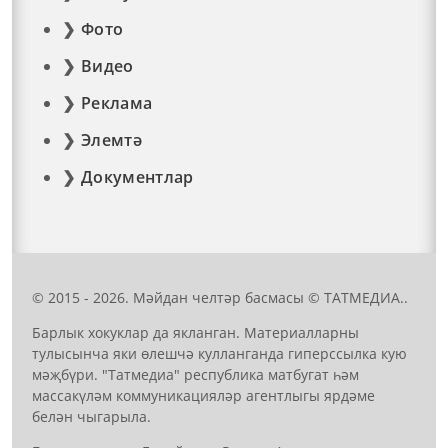
Фото
Видео
Реклама
Элемтә
Документлар
© 2015 - 2026. Мәйдан челтәр басмасы © ТАТМЕДИА..
Барлык хокуклар да якланган. Материалларны
тулысынча яки өлешчә кулланганда гиперссылка кую
мәҗбүри. "Татмедиа" республика матбугат һәм
массакүләм коммуникацияләр агентлыгы ярдәме
белән чыгарыла.