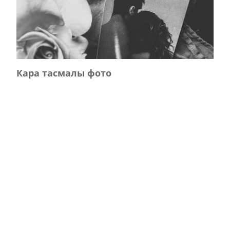
Кара тасмалы фото
Главная
Журнал турында
Редколлегия
Авторлар
Язылу