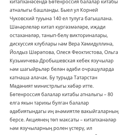
китапханәсендә Бөтенроссия балалар китабы
атналыгы башланды. Быел ул Корней
Чуковский тууына 140 ел тулуга багышлана.
Шәһәрлеләр китап күргәзмәләре, иҗади
остаханәләр, танып-белү викториналары,
дискуссия клублары һәм Вера Хәмидуллина,
Йолдыз Шәрәпова, Олеся Феоктистова, Ольга
Кузьмичева-Дробышевская кебек язучылар
һәм шагыйрьләр белән әдәби очрашуларда
катнаша алачак. Бу турыда Татарстан
Мәдәният министрлыгы хәбәр итте.
Бөтенроссия балалар китабы атналыгы – 80
елга якын тарихы булган балалар
әдәбиятындагы иң әһәмиятле вакыйгаларның
берсе. Акциянең төп максаты – китапханәләр
һәм язучыларның ролен үстерү, ил