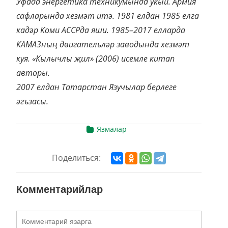
Уфада энергетика техникумында укый. Армия
сафларында хезмәт итә. 1981 елдан 1985 елга
кадәр Коми АССРда яши. 1985–2017 елларда
КАМАЗның двигательләр заводында хезмәт
куя. «Кылычлы җил» (2006) исемле китап
авторы.
2007 елдан Татарстан Язучылар берлеге
әгъзасы.
Язмалар
Поделиться:
Комментарийлар