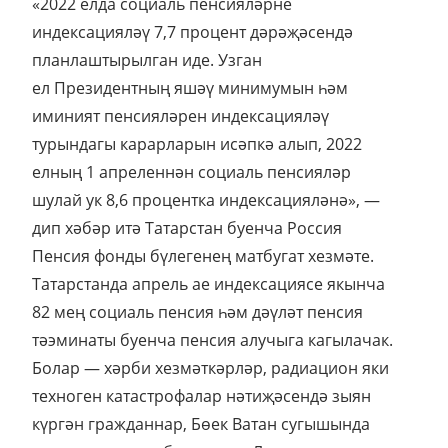
«2022 елда социаль пенсияләрне
индексацияләү 7,7 процент дәрәҗәсендә
планлаштырылган иде. Узган
ел Президентның яшәү минимумын һәм
иминият пенсияләрен индексацияләү
турындагы карарларын исәпкә алып, 2022
елның 1 апреленнән социаль пенсияләр
шулай ук 8,6 процентка индексацияләнә», —
дип хәбәр итә Татарстан буенча Россия
Пенсия фонды бүлегенең матбугат хезмәте.
Татарстанда апрель ае индексациясе якынча
82 мең социаль пенсия һәм дәүләт пенсия
тәэминаты буенча пенсия алучыга кагылачак.
Болар — хәрби хезмәткәрләр, радиацион яки
техноген катастрофалар нәтиҗәсендә зыян
күргән гражданнар, Бөек Ватан сугышында