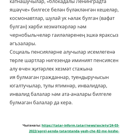
катнашучылар, «блокадалы Ленинградта
яшәүче» билгесе белән бүләкләнгән кешеләр,
космонавтлар, шулай ук һәлак булган (вафат
булган) хәрби хезмәткәрләр һәм
чернобыльчеләр гаиләләренең эшкә яраксыз
әгъзалары.
Социаль пенсияләрне алучылар исемлегенә
төрле шартлар нигезендә иминият пенсиясен
алу өчен җитәрлек хезмәт стажына
ия булмаган гражданнар, туендыручысын
югалтучылар, тулы ятимнәр, инвалидлар,
инвалид балалар һәм ата-аналары билгеле
булмаган балалар да керә.
Чыганагы:
https://tatar-inform.tatar/news/society/24-03-
2022/aprel-aenda-tatarstanda-yash-che-82-me-keshe-