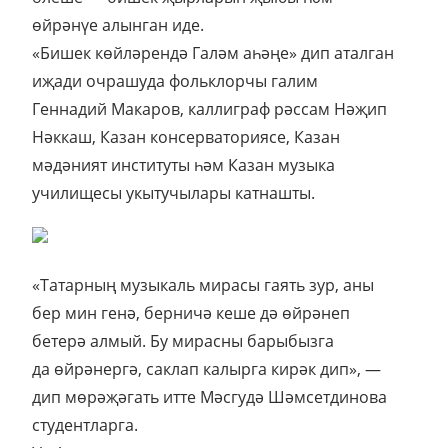
өйрәнүе алынган иде.
«Бишек көйләрендә Галәм аһәңе» дип аталган
иҗади очрашуда фольклорчы галим
Геннадий Макаров, каллиграф рәссам Нәҗип
Нәккаш, Казан консерваториясе, Казан
мәдәният институты һәм Казан музыка
училищесы укытучылары катнашты.
«Татарның музыкаль мирасы гаять зур, аны
бер мин генә, берничә кеше дә өйрәнеп
бетерә алмый. Бу мирасны барыбызга
да өйрәнергә, саклап калырга кирәк дип», —
дип мөрәҗәгать итте Мәсгудә Шәмсетдинова
студентларга.