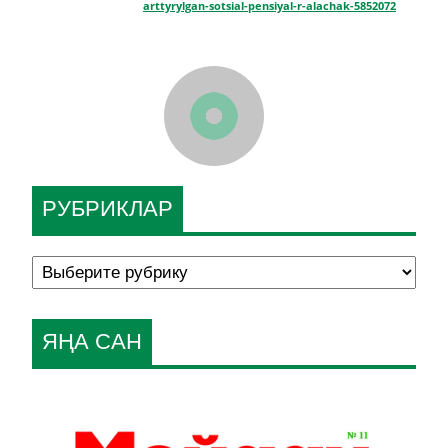
arttyrylgan-sotsial-pensiyal-r-alachak-5852072
РУБРИКЛАР
ЯҢА САН