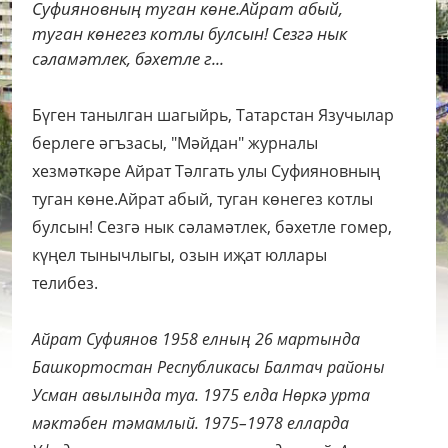
Суфияновның туган көне.Айрат абый,
туган көнегез котлы булсын! Сезгә нык
сәламәтлек, бәхетле г...
Бүген танылган шагыйрь, Татарстан Язучылар
берлеге әгъзасы, "Мәйдан" журналы
хезмәткәре Айрат Тәлгать улы Суфияновның
туган көне.
Айрат абый, туган көнегез котлы
булсын! Сезгә нык сәламәтлек, бәхетле гомер,
күңел тынычлыгы, озын иҗат юллары
телибез.
Айрат Суфиянов 1958 елның 26 мартында
Башкортостан Республикасы Балтач районы
Усман авылында туа.
1975 елда Нөркә урта
мәктәбен тәмамлый. 1975–1978 елларда