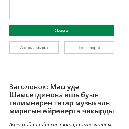
Язарга
Авторлашырга
Теркәлергә
Заголовок: Мәсгудә
Шәмсетдинова яшь буын
галимнәрен татар музыкаль
мирасын өйрәнергә чакырды
Америкадан кайткан татар композиторы