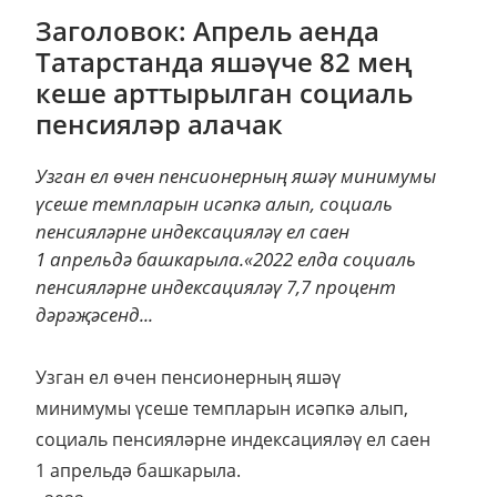
Заголовок: Апрель аенда
Татарстанда яшәүче 82 мең
кеше арттырылган социаль
пенсияләр алачак
Узган ел өчен пенсионерның яшәү минимумы
үсеше темпларын исәпкә алып, социаль
пенсияләрне индексацияләү ел саен
1 апрельдә башкарыла.«2022 елда социаль
пенсияләрне индексацияләү 7,7 процент
дәрәҗәсенд...
Узган ел өчен пенсионерның яшәү
минимумы үсеше темпларын исәпкә алып,
социаль пенсияләрне индексацияләү ел саен
1 апрельдә башкарыла.