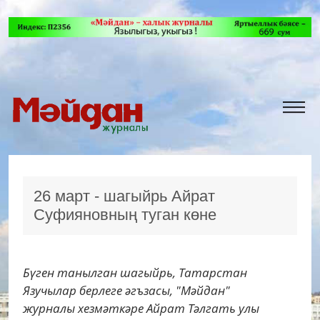
26 март - шагыйрь Айрат
Суфияновның туган көне
Бүген танылган шагыйрь, Татарстан
Язучылар берлеге әгъзасы, "Мәйдан"
журналы хезмәткәре Айрат Тәлгать улы