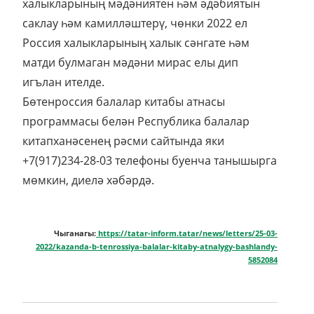
халыкларының мәдәниятен һәм әдәбиятын
саклау һәм камилләштерү, чөнки 2022 ел
Россия халыкларының халык сәнгате һәм
матди булмаган мәдәни мирас елы дип
игълан ителде.
Бөтенроссия балалар китабы атнасы
программасы белән Республика балалар
китапханәсенең рәсми сайтында яки
+7(917)234-28-03 телефоны буенча танышырга
мөмкин, диелә хәбәрдә.
Чыганагы:
https://tatar-inform.tatar/news/letters/25-03-
2022/kazanda-b-tenrossiya-balalar-kitaby-atnalygy-bashlandy-
5852084