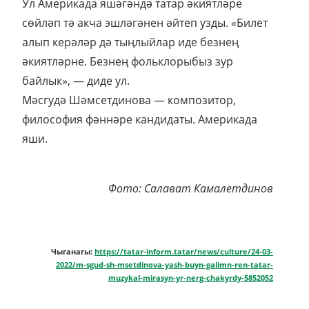
Ул Америкада яшәгәндә татар әкиятләре
сөйләп тә акча эшләгәнен әйтеп узды. «Билет
алып керәләр дә тыңлыйлар иде безнең
әкиятләрне. Безнең фольклорыбыз зур
байлык», — диде ул.
Мәсгудә Шәмсетдинова — композитор,
философия фәннәре кандидаты. Америкада
яши.
Фото: Салават Камалетдинов
Чыганагы:
https://tatar-inform.tatar/news/culture/24-03-
2022/m-sgud-sh-msetdinova-yash-buyn-galimn-ren-tatar-
muzykal-mirasyn-yr-nerg-chakyrdy-5852052