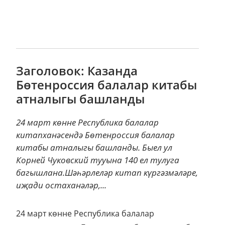
Заголовок: Казанда
Бөтенроссия балалар китабы
атналыгы башланды
24 март көнне Республика балалар
китапханәсендә Бөтенроссия балалар
китабы атналыгы башланды. Быел ул
Корней Чуковский тууына 140 ел тулуга
багышлана.Шәһәрлеләр китап күргәзмәләре,
иҗади остаханәләр,...
24 март көнне Республика балалар