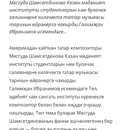
Мәсгудә Шәмсетдинова Казан мәдәният
институты студентларын һәм булачак
галимнәрне киләчәктә татар музыкасы
тарихын өйрәнергә чакырды.Галимҗан
Ибраһимов исемендәге...
Америкадан кайткан татар композиторы
Мәсгудә Шәмсетдинова Казан мәдәният
институты студентларын һәм булачак
галимнәрне киләчәктә татар музыкасы
тарихын өйрәнергә чакырды.
Галимҗан Ибраһимов исемендәге Тел,
әдәбият һәм сәнгать институты күренекле
композитор белән белән иҗади очрашу
оештырды. Төп тема буларак Мәсгудә
Шәмсетдинованың фәнни эшчәнлегенең бер
өлеше — бишек җырларын җыюы һәм