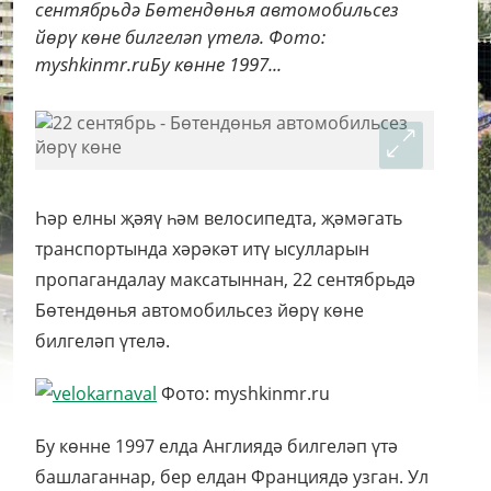
сентябрьдә Бөтендөнья автомобильсез
йөрү көне билгеләп үтелә. Фото:
myshkinmr.ruБу көнне 1997...
Һәр елны җәяү һәм велосипедта, җәмәгать
транспортында хәрәкәт итү ысулларын
пропагандалау максатыннан, 22 сентябрьдә
Бөтендөнья автомобильсез йөрү көне
билгеләп үтелә.
Фото: myshkinmr.ru
Бу көнне 1997 елда Англиядә билгеләп үтә
башлаганнар, бер елдан Франциядә узган. Ул