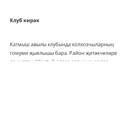
Клуб кирәк
Катмыш авылы клубында колхозчыларның
гомуми җыелышы бара. Район җитәкчеләре
дә килгән. Шактый еллар савым сыерлар
фермасында мөдир булып эшләгән, хәзерге
вакытта клуб мөдире вазыйфасын башкаручы
Хәйрулла сүз ала:
– Иптәшләр, клубыбыз бик искерде, безгә
әбизәтельне 60–70 башка яңа клуб төзергә
кирәк, – диюгә, залдагы халык дәррәү көлеп
җибәрә.