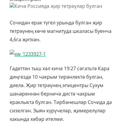
Сочидан ерак түгел урында булган җир
тетрәүнең көче магнитуда шкаласы буенча
4,6га җиткән.
Гадәттән тыш хәл кичә 19:27 сәгатьтә Кара
диңгездә 10 чакрым тирәнлектә булган,
диелә. Җир тетрәүнең эпицентры Сухум
шәһәреннән берничә дистә чакрым
ераклыкта булган. Тирбәнешләр Сочида да
сизелгән. Зыян күрүчеләр, җимерелүләр
хакында хәбәр ителми.