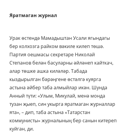
Яратмаган журнал
Урак өстендә Мамадыштан Усали ягындагы
бер колхозга райком вәкиле килеп төшә.
Партия оешмасы секретаре Николай
Степанов белән басуларны әйләнеп кайткач,
алар төшке ашка киләләр. Табада
кыздырылган бәрәңгене өстәлгә куярга
астына әйбер таба алмыйлар икән. Шунда
Анный түти: «Улым, Микулай, менә монда
тузан җыеп, син укырга яратмаган журналлар
ята», – дип, таба астына «Татарстан
коммунисты» журналының бер санын китереп
куйган, ди.