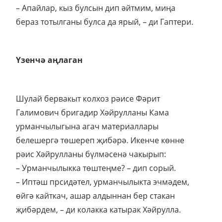
– Апайлар, кыз булсын дип әйтмим, миңа
бераз тотылганы булса да ярый, – ди Гаптери.
Үзенчә аңлаган
Шулай бервакыт колхоз рәисе Фәрит
Галимович бригадир Хәйрулланы Кама
урманчылыгына агач материаллары
белешергә төшереп җибәрә. Икенче көнне
рәис Хәйрулланы бүлмәсенә чакырып:
– Урманчылыкка төштеңме? – дип сорый.
– Иптәш прсидәтел, урманчылыкта эчмәдем,
өйгә кайткач, ашар алдыннан бер стакан
җибәрдем, – ди колакка катырак Хәйрулла.