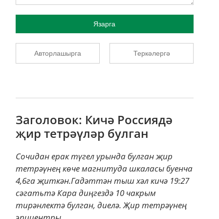
Язарга
Авторлашырга
Теркәлергә
Заголовок: Кичә Россиядә
җир тетрәүләр булган
Сочидан ерак түгел урында булган җир
тетрәүнең көче магнитуда шкаласы буенча
4,6га җиткән.Гадәттән тыш хәл кичә 19:27
сәгатьтә Кара диңгездә 10 чакрым
тирәнлектә булган, диелә. Җир тетрәүнең
эпицентры...