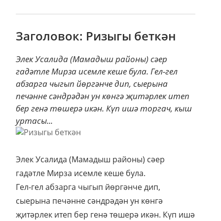
Заголовок: Ризыгы беткән
Элек Усалида (Мамадыш районы) сәер
гадәтле Мирза исемле кеше була. Гел-гел
абзарга чыгып йөргәнче дип, сыерына
печәнне сәндрәдән ун көнгә җитәрлек итеп
бер генә төшерә икән. Күп ишә торгач, кыш
уртасы...
Элек Усалида (Мамадыш районы) сәер
гадәтле Мирза исемле кеше була.
Гел-гел абзарга чыгып йөргәнче дип,
сыерына печәнне сәндрәдән ун көнгә
җитәрлек итеп бер генә төшерә икән. Күп ишә