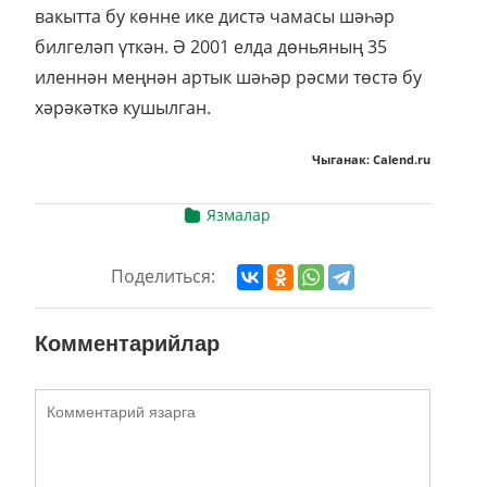
вакытта бу көнне ике дистә чамасы шәһәр
билгеләп үткән. Ә 2001 елда дөньяның 35
иленнән меңнән артык шәһәр рәсми төстә бу
хәрәкәткә кушылган.
Чыганак: Calend.ru
Язмалар
Поделиться:
Комментарийлар