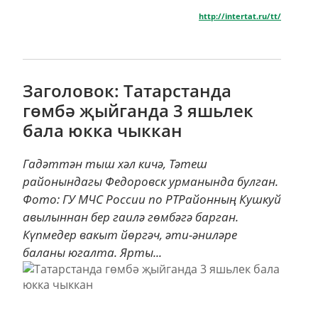
http://intertat.ru/tt/
Заголовок: Татарстанда
гөмбә җыйганда 3 яшьлек
бала юкка чыккан
Гадәттән тыш хәл кичә, Тәтеш
районындагы Федоровск урманында булган.
Фото: ГУ МЧС России по РТРайонның Кушкуй
авылыннан бер гаилә гөмбәгә барган.
Күпмедер вакыт йөргәч, әти-әниләре
баланы югалта. Ярты...