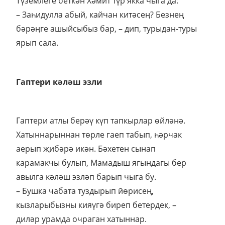
Түземлеге беткән Хәмит түр якка чыга да:
– Заһидулла абый, кайчан китәсең? Безнең
бәрәңге ашыйсыбыз бар, – дип, турыдан-туры
ярып сала.
Гаптери кәләш эзли
Гаптери атлы берәү күп тапкырлар өйләнә.
Хатыннарыннан төрле гаеп табып, һәрчак
аерып җибәрә икән. Бәхетен сынап
карамакчы булып, Мамадыш ягындагы бер
авылга кәләш эзләп барып чыга бу.
– Бушка чабата туздырып йөрисең,
кызларыбызны кияүгә биреп бетердек, –
диләр урамда очраган хатыннар.