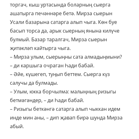
торгач, кыш уртасында боларның сыерга
ашатырга печәннәре бетә. Мирза сыерын
Усали базарына сатарга алып чыга. Көн буе
басып торса да, арык сыерның янына килүче
булмый. Базар таралгач, Мирза сыерын
җитәкләп кайтырга чыга.
– Мирза улым, сыерыңны сата алмадыңмыни?
– ди каршыга очраган Һади бабай.
– Әйе, күшегеп, туңып беттем. Сыерга күз
салучы да булмады.
– Улым, юкка борчылма: малыңның ризыгы
бетмәгәндер, – ди Һади бабай.
– Ризыгы беткәнгә сатарга алып чыккан идем
инде мин аны, – дип җавап бирә шунда Мирза
абый.