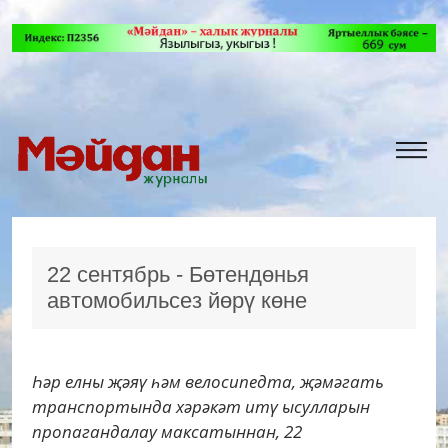
22 сентябрь - Бөтендөнья
автомобильсез йөрү көне
Һәр елны җәяү һәм велосипедта, җәмәгать
транспортында хәрәкәт итү ысулларын
пропагандалау максатыннан, 22