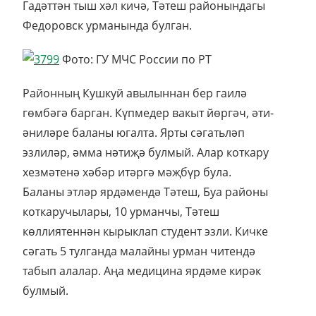
Гадәттән тыш хәл кичә, Тәтеш районындагы
Федоровск урманында булган.
Фото: ГУ МЧС России по РТ
Районның Кушкуй авылыннан бер гаилә
гөмбәгә барган. Күпмедер вакыт йөргәч, әти-
әниләре баланы югалта. Ярты сәгатьләп
эзлиләр, әмма нәтиҗә булмый. Алар коткару
хезмәтенә хәбәр итәргә мәҗбүр була.
Баланы этләр ярдәмендә Тәтеш, Буа районы
коткаручылары, 10 урманчы, Тәтеш
көллиятеннән кырыклап студент эзли. Кичке
сәгать 5 тулганда малайны урман читендә
табып алалар. Аңа медицина ярдәме кирәк
булмый.