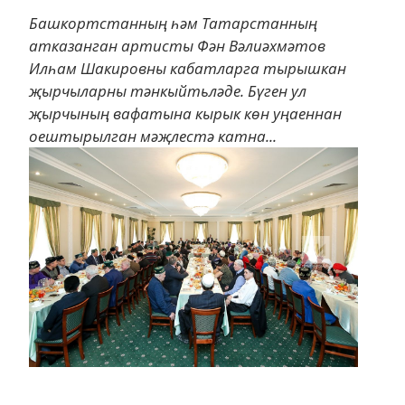
Башкортстанның һәм Татарстанның
атказанган артисты Фән Вәлиәхмәтов
Илһам Шакировны кабатларга тырышкан
җырчыларны тәнкыйтьләде. Бүген ул
җырчының вафатына кырык көн уңаеннан
оештырылган мәҗлестә катна...