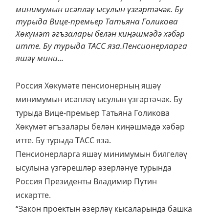
минимумын исәпләү ысулын үзгәртәчәк. Бу
турыда Вице-премьер Татьяна Голикова
Хөкүмәт әгъзалары белән киңәшмәдә хәбәр
итте. Бу турыда ТАСС яза.Пенсионерларга
яшәү мини...
Россия Хөкүмәте пенсионерның яшәү
минимумын исәпләү ысулын үзгәртәчәк. Бу
турыда Вице-премьер Татьяна Голикова
Хөкүмәт әгъзалары белән киңәшмәдә хәбәр
итте. Бу турыда ТАСС яза.
Пенсионерларга яшәү минимумын билгеләү
ысулына үзгәрешләр әзерләнүе турында
Россия Президенты Владимир Путин
искәртте.
“Закон проектын әзерләү кысаларында башка