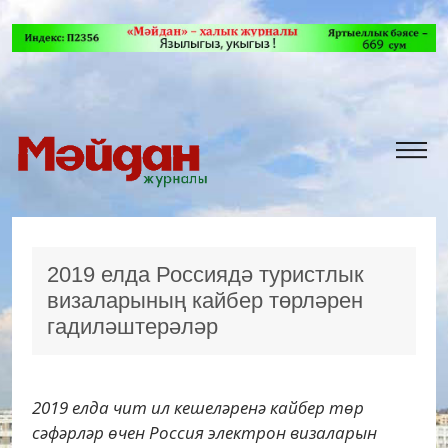
2019 елда Россиядә туристлык
визаларының кайбер төрләрен
гадиләштерәләр
2019 елда чит ил кешеләренә кайбер төр
сәфәрләр өчен Россия электрон визаларын