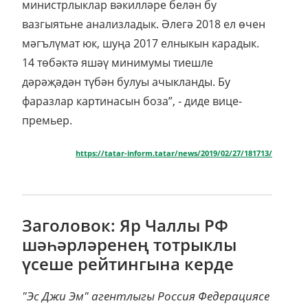
министрлыклар вәкилләре белән бу
вазгыятьне анализладык. Әлегә 2018 ел өчен
мәгълүмат юк, шуңа 2017 елныкын карадык.
14 төбәктә яшәү минимумы тиешле
дәрәҗәдән түбән булуы ачыкланды. Бу
фаразлар картинасын боза”, - диде вице-
премьер.
https://tatar-inform.tatar/news/2019/02/27/181713/
Заголовок: Яр Чаллы РФ
шәһәрләренең тотрыклы
үсеше рейтингына керде
"Эс Джи Эм" агентлыгы Россия Федерациясе