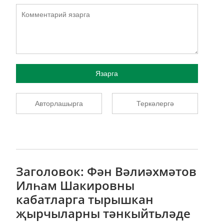
Язарга
Авторлашырга
Теркәлергә
Заголовок: Фән Вәлиәхмәтов
Илһам Шакировны
кабатларга тырышкан
җырчыларны тәнкыйтьләде