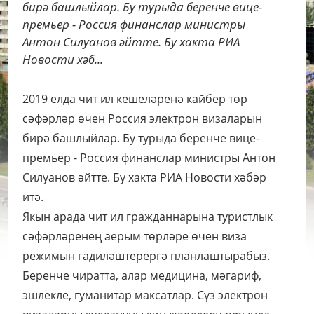
бирә башлыйлар. Бу турыда беренче вице-
премьер - Россия финанслар министры
Антон Силуанов әйтте. Бу хакта РИА
Новости хәб...
2019 елда чит ил кешеләренә кайбер төр
сәфәрләр өчен Россия электрон визаларын
бирә башлыйлар. Бу турыда беренче вице-
премьер - Россия финанслар министры Антон
Силуанов әйтте. Бу хакта РИА Новости хәбәр
итә.
Якын арада чит ил гражданнарына туристлык
сәфәрләренең аерым төрләре өчен виза
режимын гадиләштерергә планлаштырабыз.
Беренче чиратта, алар медицина, мәгариф,
эшлекле, гуманитар максатлар. Сүз электрон