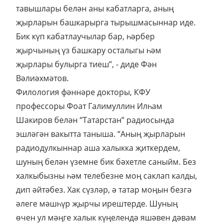
тавышлары белән аны кабатларга, аның
җырларын башкарырга тырышмасыннар иде.
Бик күп кабатлаучылар бар, һәрбер
җырчының үз башкару осталыгы һәм
җырлары булырга тиеш”, - диде Фән
Вәлиәхмәтов.
Филология фәннәре докторы, КФУ
профессоры Фоат Галимуллин Илһам
Шакиров белән “Татарстан” радиосында
эшләгән вакытта таныша. “Аның җырларын
радиодулкыннар аша халыкка җиткердем,
шуның белән үземне бик бәхетле саныйм. Без
халкыбызны һәм телебезне моң саклап калды,
дип әйтәбез. Хак сүзләр, ә татар моңын безгә
әлеге мәшһүр җырчы ирештерде. Шуның
өчен ул мәңге халык күңелендә яшәвен дәвам