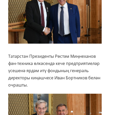
Татарстан Президенты Рөстәм Миңнеханов
фән-техника өлкәсендә кече предприятиеләр
үсешенә ярдәм итү фондының генераль
директоры киңәшчесе Иван Бортников белән
очрашты.