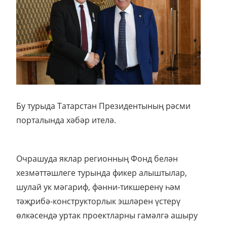
Бу турыда Татарстан Президентының рәсми
порталында хәбәр ителә.
Очрашуда яклар регионның Фонд белән
хезмәттәшлеге турында фикер алыштылар,
шулай ук мәгариф, фәнни-тикшеренү һәм
тәҗрибә-конструкторлык эшләрен үстерү
өлкәсендә уртак проектларны гамәлгә ашыру