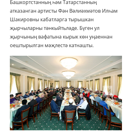
Башкортстанның һәм Татарстанның
атказанган артисты Фән Вәлиәхмәтов Илһам
Шакировны кабатларга тырышкан
җырчыларны тәнкыйтьләде. Бүген ул
җырчының вафатына кырык көн уңаеннан
оештырылган мәҗлестә катнашты.