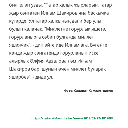
билгеләп узды. “Татар халык җырларын, татар
җыр сәнгатен Илһам Шакиров яңа баскычка
күтәрде. Ул татар халкының даһи бер улы
булып калачак. “Милләтне горурлык яшәтә,
горурланырга сәбәп булганда милләт
яшәячәк”, - дип әйтә иде Илһам ага. Бүгенге
көндә җыр сәнгатендә горурланып искә
алырлык Әлфия Авзалова һәм Илһам
Шакиров бар, шуның өчен милләт буларак
яшәрбез”, - диде ул.
Фото: Салават Камалетдинов
https://tatar-inform.tatar/news/2019/02/27/181708/