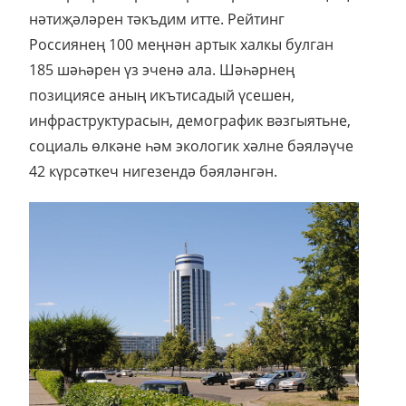
нәтиҗәләрен тәкъдим итте. Рейтинг
Россиянең 100 меңнән артык халкы булган
185 шәһәрен үз эченә ала. Шәһәрнең
позициясе аның икътисадый үсешен,
инфраструктурасын, демографик вәзгыятьне,
социаль өлкәне һәм экологик хәлне бәяләүче
42 күрсәткеч нигезендә бәяләнгән.