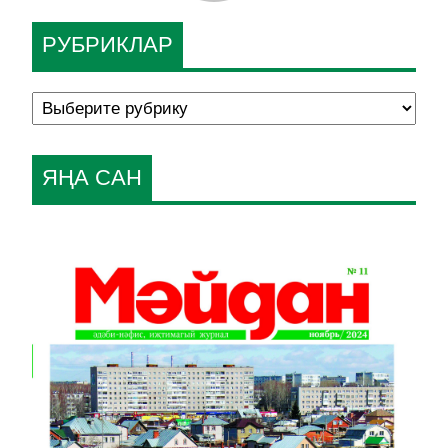
РУБРИКЛАР
ЯҢА САН