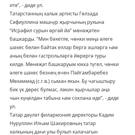
итә”, - диде ул.
Татарстанның халык артисты Гөлзада
Сәфиуллина мәшһүр җырчының рухына
“Исрафил сурын өргәй йә” мөнәҗәтен
башкарды. “Мин бәхетле, чөнки миңа әлеге
шәхес белән байтак еллар бергә эшләргә һәм
аның белән гастрольләргә йөрергә туры
килде. Мөнәҗәт башкаруым юкка түгел, чөнки
әлеге шәхес безнең өчен Пәйгамбәребез
Мөхәммәд (с.г.в.) сыман якын. Бу чагыштыру
бик үк дөрес булмас, ләкин җырчылар аңа
чын күңелдән табына һәм соклана иде”, - диде
ул.
Татар дәүләт филармония директоры Кадим
Нуруллин Илһам Шакировның татар
халкының даһи улы булып калачагын