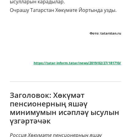
ысулларын карадылар.
Очрашу Татарстан Хөкүмәте Йортында узды.
Фото: tatarstan.ru
https://tatar-inform.tatar/news/2019/02/27/181710/
Заголовок: Хөкүмәт
пенсионерның яшәү
минимумын исәпләү ысулын
үзгәртәчәк
Россия Хөкүмәте пенсионерның яшәү