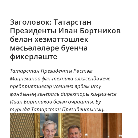
Заголовок: Татарстан
Президенты Иван Бортников
белән хезмәттәшлек
мәсьәләләре буенча
фикерләште
Татарстан Президенты Рөстәм
Миңнеханов фән-техника өлкәсендә кече
предприятиеләр үсешенә ярдәм итү
фондының генераль директоры киңәшчесе
Иван Бортников белән очрашты. Бу
турыда Татарстан Президентының...