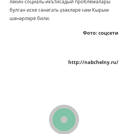
ләкин социаль-икътисадый проблемалары
булган иске сәнәгать үзәкләре һәм Кырым
шәһәрләре били.
Фото: соцсети
http://nabchelny.ru/