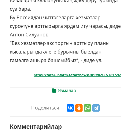
визаларны куллануны киң җәелдерү турында
сүз бара.
Бу Россиядән читтәгеләргә хезмәтләр
күрсәтүне арттырырга ярдәм итү чарасы, диде
Антон Силуанов.
“Без хезмәтләр экспортын арттыру планы
кысаларында әлеге бурычны быелдан
гамәлгә ашыра башлыйбыз”, - диде ул.
https://tatar-inform.tatar/news/2019/02/27/181724/
Язмалар
Поделиться:
Комментарийлар