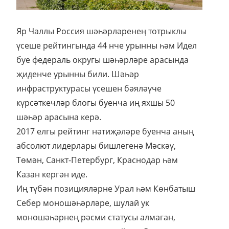
Яр Чаллы Россия шәһәрләренең тотрыклы
үсеше рейтингында 44 нче урынны һәм Идел
буе федераль округы шәһәрләре арасында
җиденче урынны били. Шәһәр
инфраструктурасы үсешен бәяләүче
күрсәткечләр блогы буенча иң яхшы 50
шәһәр арасына керә.
2017 елгы рейтинг нәтиҗәләре буенча аның
абсолют лидерлары бишлегенә Мәскәү,
Төмән, Санкт-Петербург, Краснодар һәм
Казан кергән иде.
Иң түбән позицияләрне Урал һәм Көнбатыш
Себер моношәһәрләре, шулай ук
моношәһәрнең рәсми статусы алмаган,