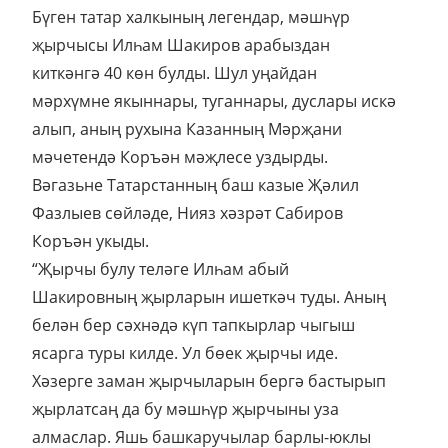
Бүген татар халкының легендар, мәшһүр
җырчысы Илһам Шакиров арабыздан
киткәнгә 40 көн булды. Шул уңайдан
мәрхүмне якыннары, туганнары, дуслары искә
алып, аның рухына Казанның Мәрҗани
мәчетендә Коръән мәҗлесе уздырды.
Вәгазьне Татарстанның баш казые Җәлил
Фазлыев сөйләде, Нияз хәзрәт Сабиров
Коръән укыды.
“Җырчы булу теләге Илһам абый
Шакировның җырларын ишеткәч туды. Аның
белән бер сәхнәдә күп тапкырлар чыгыш
ясарга туры килде. Ул бөек җырчы иде.
Хәзерге заман җырчыларын бергә бастырып
җырлатсаң да бу мәшһүр җырчыны уза
алмаслар. Яшь башкаручылар барлы-юклы