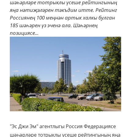
шәһәрләре тотрыклы үсеше рейтингының
яңа нәтиҗәләрен тәкъдим итте. Рейтинг
Россиянең 100 меңнән артык халкы булган
185 шәһәрен үз эченә ала. Шәһәрнең
позициясе...
"Эс Джи Эм" агентлыгы Россия Федерациясе
шәһәрләре тотрыклы үсеше рейтингының яңа