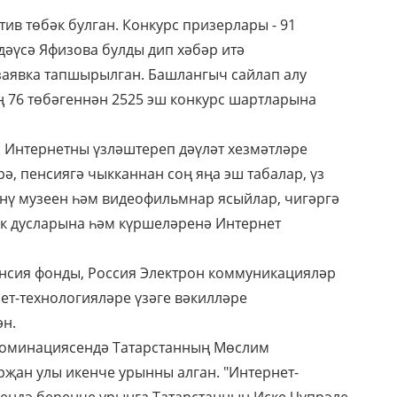
ив төбәк булган. Конкурс призерлары - 91
әүсә Яфизова булды дип хәбәр итә
заявка тапшырылган. Башлангыч сайлап алу
 76 төбәгеннән 2525 эш конкурс шартларына
 Интернетны үзләштереп дәүләт хезмәтләре
, пенсиягә чыкканнан соң яңа эш табалар, үз
әнү музеен һәм видеофильмнар ясыйлар, чигәргә
ук дусларына һәм күршеләренә Интернет
нсия фонды, Россия Электрон коммуникацияләр
ет-технологияләре үзәге вәкилләре
ән.
 номинациясендә Татарстанның Мөслим
ан улы икенче урынны алган. "Интернет-