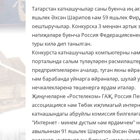
Татарстан катнашучылар саны буенча иң акт
яшьлек Әхсән Шәрипов һәм 59 яшьлек Фирд
оештыручылар. Конкурска 3 меңнән артык 
нәтиҗәләре буенча Россия Федерациясенең
туры килә дип танылган.
Конкурста катнашучылар компьютерны һәм
порталында салым түләүләрен рәсмиләштерә
предприятиеләрен ачалар, туган якны өйр
һәм барабанда уйнарга өйрәнәләр, шулай 
нечкәлекләренә төшенергә ярдәм итәләр.
Җиңүчеләрне «Ростелеком» ГАҖ, Россия Пе
ассоциациясе һәм Төбәк иҗтимагый интерн
катнашындагы абруйлы комиссия билгеләг
"Интернет - минем дустым һәм ярдәмчем"
авылыннан 91 яшьлек Шәрипов Әхсән Әмирҗ