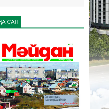
ҢА САН