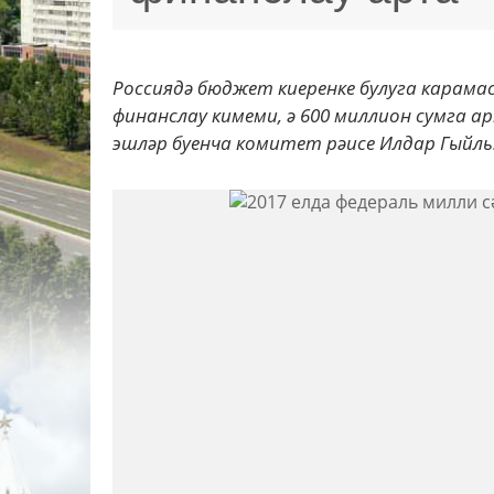
Россиядә бюджет киеренке булуга карама
финанслау кимеми, ә 600 миллион сумга 
эшләр буенча комитет рәисе Илдар Гыйль.