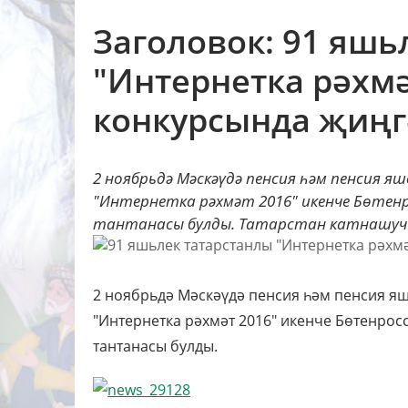
Заголовок: 91 яшь
"Интернетка рәхмә
конкурсында җиңг
2 ноябрьдә Мәскәүдә пенсия һәм пенсия я
"Интернетка рәхмәт 2016" икенче Бөтенр
тантанасы булды. Татарстан катнашучы
2 ноябрьдә Мәскәүдә пенсия һәм пенсия я
"Интернетка рәхмәт 2016" икенче Бөтенрос
тантанасы булды.