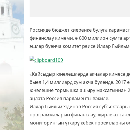
Россиядә бюджет киеренке булуга карамаст
финанслау кимеми, ә 600 миллион сумга ар
эшләр буенча комитет рәисе Илдар Гыйльм
«Кайсыдыр юнәлешләрдә акчалар кимесә дә,
быел 1,4 миллиард сум акча бүленде. 2017 
юнәлешне тормышка ашыру максатыннан 2 
аңлата Россия парламенты вәкиле.
Илдар Гыйльметдинов Россия субъектлары
программаларын финанслау, җирле аз санл
мониторингын үткәрү кебек проектларны өс