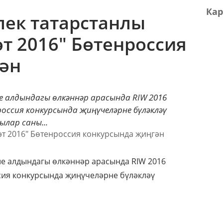
Кар
лек татарстанлы
т 2016" Бөтенроссия
ән
ше алдындагы өлкәннәр арасында RIW 2016
оссия конкурсында җиңүчеләрне бүләкләү
лар саны...
ше алдындагы өлкәннәр арасында RIW 2016
сия конкурсында җиңүчеләрне бүләкләү