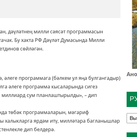
ан, дәүләтнең милли сәясәт программасын
тачак. Бу хакта РФ Дәүләт Думасында Милли
етдинов сөйләгән.
Ано
 әлеге программага (бәлкем ул яңа булгангадыр)
елга әлеге программа кысаларында сигез
миллиард сум планлаштырылды», – дип
Р
нда төбәк программаларын, мәгариф
ы халыкларга ярдәм итү, милләтара багланышлар
тенлекле дип белдерә.