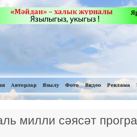
ия
Авторлар
Язылу
Фото
Видео
Реклама
аль милли сәясәт прогр