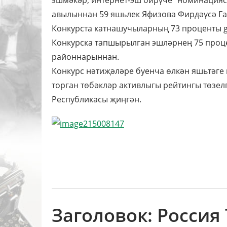
эшмәкәр, интернет-эш бирүче" номинацияс
авылыннан 59 яшьлек Яфизова Фирдәүсә Г
Конкурста катнашучыларның 73 проценты go
Конкурска тапшырылган эшләрнең 75 проце
районнарыннан.
Конкурс нәтиҗәләре буенча өлкән яшьтәг
торган төбәкләр активлыгы рейтингы төзел
Республикасы җиңгән.
Заголовок: Россия