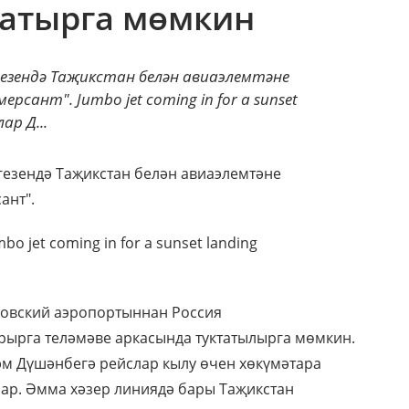
татырга мөмкин
игезендә Таҗикстан белән авиаэлемтәне
сант". Jumbo jet coming in for a sunset
ар Д...
гезендә Таҗикстан белән авиаэлемтәне
ант".
bo jet coming in for a sunset landing
овский аэропортыннан Россия
рга теләмәве аркасында туктатылырга мөмкин.
әм Дүшәнбегә рейслар кылу өчен хөкүмәтара
лар. Әмма хәзер линиядә бары Таҗикстан