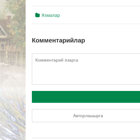
Язмалар
Комментарийлар
Авторлашырга