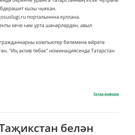
ендә беренче урынга Татарстанның Иске Чүпрәле
абдерәшит кызы чыккан.
suslugi.ru порталыннна куллана.
нты кече һәм урта шәһәрләрдән, авыл
е гражданнарны компьютер белеменә өйрәтә
гән. "Иң актив төбәк" номинациясендә Татарстан
Татар-информ
 Таҗикстан белән