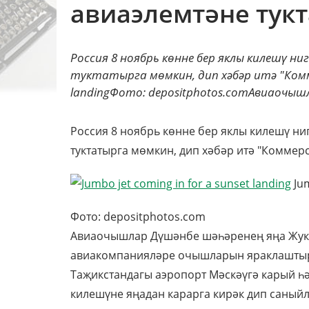
авиаэлемтәне тук
Россия 8 ноябрь көнне бер яклы килешү н
туктатырга мөмкин, дип хәбәр итә "Коммер
landingФото: depositphotos.comАвиаочышл
Россия 8 ноябрь көнне бер яклы килешү ни
туктатырга мөмкин, дип хәбәр итә "Коммерс
Jum
Фото: depositphotos.com
Авиаочышлар Дүшәнбе шәһәренең яңа Жук
авиакомпанияләре очышларын яраклаштыры
Таҗикстандагы аэропорт Мәскәүгә карый һ
килешүне яңадан карарга кирәк дип саный