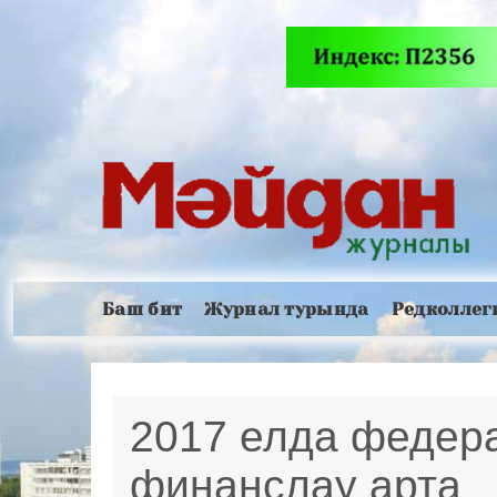
Баш бит
Журнал турында
Редколлег
2017 елда федер
финанслау арта