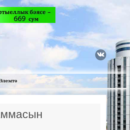
Элемтә
аммасын