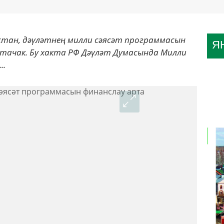
стан, дәүләтнең милли сәясәт программасын
Я
артачак. Бу хакта РФ Дәүләт Думасында Милли
..