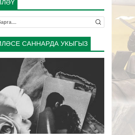
ЗЛӘҮ
ИЛӘСЕ САННАРДА УКЫГЫЗ