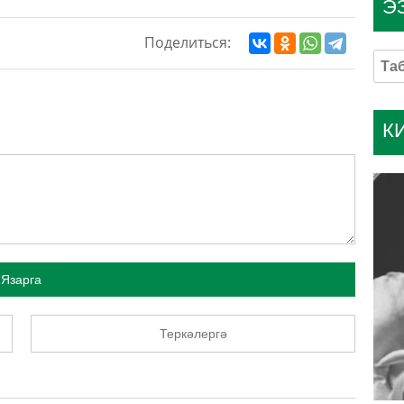
Э
Поделиться:
К
Язарга
Теркәлергә