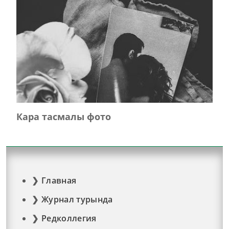
Кара тасмалы фото
Главная
Журнал турында
Редколлегия