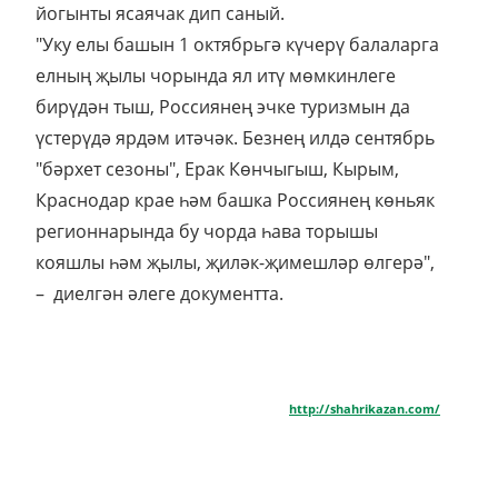
йогынты ясаячак дип саный.
"Уку елы башын 1 октябрьгә күчерү балаларга
елның җылы чорында ял итү мөмкинлеге
бирүдән тыш, Россиянең эчке туризмын да
үстерүдә ярдәм итәчәк. Безнең илдә сентябрь
"бәрхет сезоны", Ерак Көнчыгыш, Кырым,
Краснодар крае һәм башка Россиянең көньяк
регионнарында бу чорда һава торышы
кояшлы һәм җылы, җиләк-җимешләр өлгерә",
– диелгән әлеге документта.
http://shahrikazan.com/