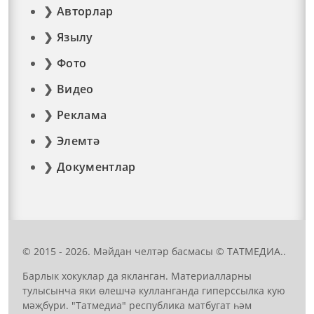
Авторлар
Язылу
Фото
Видео
Реклама
Элемтә
Документлар
© 2015 - 2026. Мәйдан челтәр басмасы © ТАТМЕДИА..
Барлык хокуклар да якланган. Материалларны
тулысынча яки өлешчә кулланганда гиперссылка кую
мәҗбүри. "Татмедиа" республика матбугат һәм