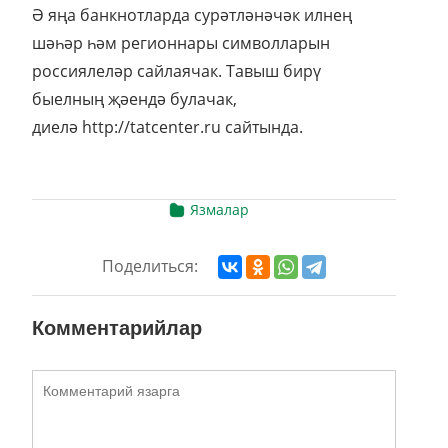
Ә яңа банкнотларда сурәтләнәчәк илнең
шәһәр һәм регионнары символларын
россиялеләр сайлаячак. Тавыш бирү
быелның җәендә булачак,
диелә http://tatcenter.ru сайтында.
Язмалар
Поделиться:
Комментарийлар