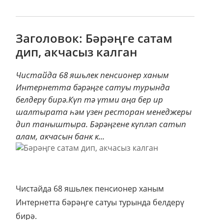
Заголовок: Бәрәңге сатам
дип, акчасыз калган
Чистайда 68 яшьлек пенсионер ханым
Интернетта бәрәңге сатуы турында
белдерү бирә.Күп тә үтми аңа бер ир
шалтырата һәм үзен ресторан менеджеры
дип таныштыра. Бәрәңгене күпләп сатып
алам, акчасын банк к...
Чистайда 68 яшьлек пенсионер ханым
Интернетта бәрәңге сатуы турында белдерү
бирә.