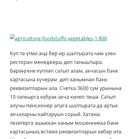
Күп тә үтми аңа бер ир шалтырата һәм үзен
ресторан менеджеры дип таныштыра.
Бәрәңгене күпләп сатып алам, акчасын банк
картасына күчерәм дип ханымнан банк
реквизитларын ала. Счетка 3600 сум урынына
10 тапкырга күбрәк акча килеп төшә. Сатып
алучы пенсионер апага шалтырата да артык
акчаларны кайтаруын сорый. Хатаны
төзәтергә ашыккан ханым мошенникка банк
картасының өстәмә реквизитларын хәбәр итә.