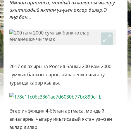
6%тан артмаса, мондый акчаларны чыгару
икътисадый яктан үз-үзен аклар диләр.Ә
яңа бан...
2017 ел ахырына Россия Банкы 200 һәм 2000
сумлык банкнотларны әйләнешкә чыгару
турында карар кылды.
Әгәр инфляция 4-6%тан артмаса, мондый
акчаларны чыгару икътисадый яктан үз-үзен
аклар диләр.