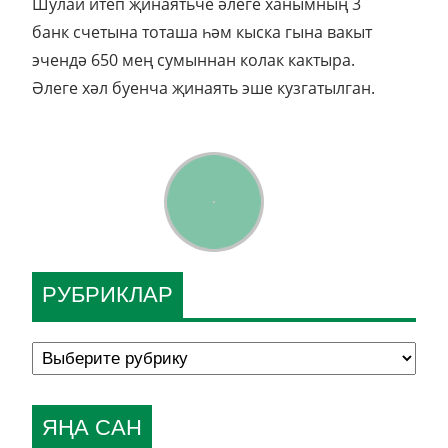
Шулай итеп җинаятьче әлеге ханымның 3
банк счетына тоташа һәм кыска гына вакыт
эчендә 650 мең сумыннан колак кактыра.
Әлеге хәл буенча җинаять эше кузгатылган.
РУБРИКЛАР
ЯҢА САН