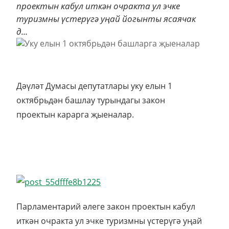
проектын кабул иткән очракта ул эчке
туризмны үстерүгә уңай йогынты ясаячак
д...
Дәүләт Думасы депутатлары уку елын 1
октябрьдән башлау турындагы закон
проектын карарга җыеналар.
Парламентарий әлеге закон проектын кабул
иткән очракта ул эчке туризмны үстерүгә уңай