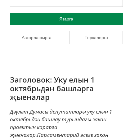
Язарга
Авторлашырга
Теркәлергә
Заголовок: Уку елын 1
октябрьдән башларга
җыеналар
Дәүләт Думасы депутатлары уку елын 1
октябрьдән башлау турындагы закон
проектын карарга
җыеналар.Парламентарий әлеге закон