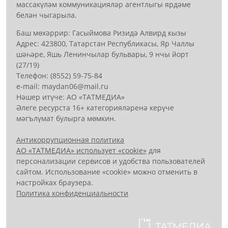
массакүләм коммуникацияләр агентлыгы ярдәме
белән чыгарыла.
Баш мөхәррир: Гасыймова Ризидә Алвирд кызы
Адрес: 423800, Татарстан Республикасы, Яр Чаллы
шәһәре, Яшь Ленинчылар бульвары, 9 нчы йорт
(27/19)
Телефон: (8552) 59-75-84
е-mail: mауdаn06@mail.гu
Нәшер итүче: АО «ТАТМЕДИА»
Әлеге ресурста 16+ категорияләренә керүче
мәгълүмат булырга мөмкин.
Антикоррупционная политика
АО «ТАТМЕДИА» использует «cookie»
для
персонализации сервисов и удобства пользователей
сайтом. Использование «cookie» можно отменить в
настройках браузера.
Политика конфиденциальности