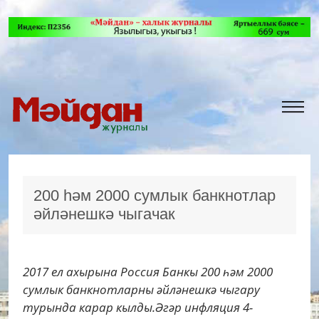
200 һәм 2000 сумлык банкнотлар
әйләнешкә чыгачак
2017 ел ахырына Россия Банкы 200 һәм 2000
сумлык банкнотларны әйләнешкә чыгару
турында карар кылды.Әгәр инфляция 4-