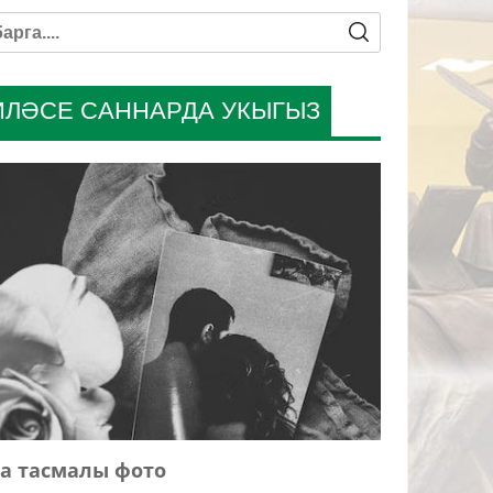
ИЛӘСЕ САННАРДА УКЫГЫЗ
а тасмалы фото