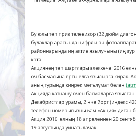
“Татмедиа” АҖ газета-журналларга язылучы
Бу юлы төп приз телевизор (32 дюйм диагон
бүләкләр арасында цифрлы өч фотоаппарат,
районнарында иң актив язылучыны (иң зур
көтә.
Акциянең төп шартлары элеккечә: 2016 елн
өч басмасына ярты елга язылырга кирәк. А
аның турында киңрәк мәгълүмат белән
tatm
Акциядә катнашу өчен басмаларга язылган
Декабристлар урамы, 2 нче йорт (индекс 42
телефон номерыгызны һәм «Акция» дигән б
Акция 2016 елның 18 апреленнән 20 сентяб
19 августында уйнатылачак.