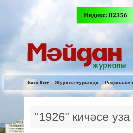
Баш бит
Журнал турында
Редколлег
"1926" кичәсе уза