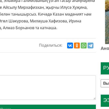
, Эльмира Галимованың узган гасыр аһәңнәренә
е Айсылу Мирхафизхан, җырчы Илүсә Хуҗина,
белән танышырсыз. Кичәдә Казан мәдәният һәм
Айгөл Шәкүрова, Миләүшә Хафизова, Ирина
, Алмаз Борһанов та катнаша.
Поделиться:
Ано
Р
Э