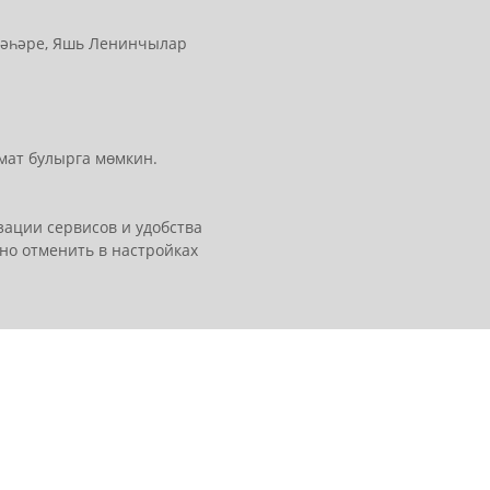
 шәһәре, Яшь Ленинчылар
мат булырга мөмкин.
ации сервисов и удобства
но отменить в настройках