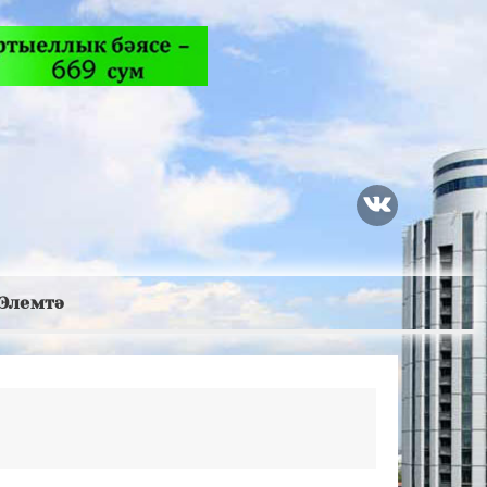
Элемтә