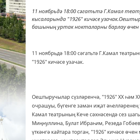
11 ноябрьдә 18:00 сәгатьтә Г.Камал теа
кысаларында "1926" кичәсе узачак.Оештыру
башының уртак нокталарны барлау өчен 
11 ноябрьдә 18:00 сәгатьтә Г.Камал театр
"1926" кичәсе узачак.
Оештыручылар сүзләренчә, "1926" XX һәм X
очрашуы, бүгенге заман иҗат әһелләренең 
Камал театрының Кече сәхнәсендә сез ша
Миңнуллина, Булат Ибраһим, Резеда Гобәе
үткәнгә кайтара торган, "1926" кичәсе өче