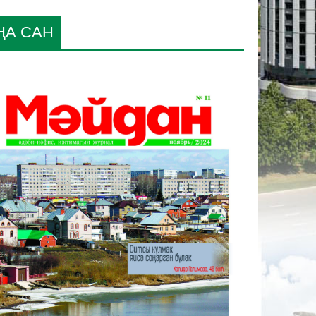
ҢА САН