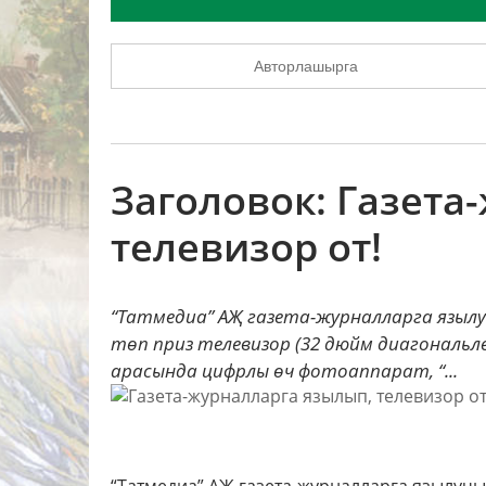
Авторлашырга
Заголовок: Газета
телевизор от!
“Татмедиа” АҖ газета-журналларга язылу
төп приз телевизор (32 дюйм диагональле
арасында цифрлы өч фотоаппарат, “...