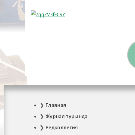
Главная
Журнал турында
Редколлегия