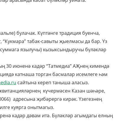
лар арасында кабат бүләкләр уйната.
альле) булачак. Күптәнге традиция буенча,
 “Кукмара” табак-савыты җыелмасы да бар. Үз
 суммага язылучы) кызыксындыручы бүләкләр
ың 30 июненә кадәр “Татмедиа” АҖнең кимендә
кциядә катнаша торган басмалар исемлеге һәм
edia.ru
сайтына кереп таныша аласыз.
 квитанцияләрнең күчермәсен Казан шәһәре,
0066) адресына җибәрергә кирәк. Үзегезнең
илге куярга онытмагыз.
ренә кадәр дәвам итә. Бүләкләр агымдагы елның