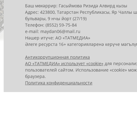
Баш мөхәррир: Гасыймова Ризидә Алвирд кызы
Адрес: 423800, Татарстан Республикасы, Яр Чаллы
бульвары, 9 нчы йорт (27/19)
Телефон: (8552) 59-75-84
е-mail: mауdаn06@mail.гu
Нәшер итүче: АО «ТАТМЕДИА»
Әлеге ресурста 16+ категорияләренә керүче мәгълү
Антикоррупционная политика
АО «ТАТМЕДИА» использует «cookie»
для персонализ
пользователей сайтом. Использование «cookie» мож
браузера.
Политика конфиденциальности