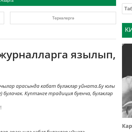
Язарга
Теркәлергә
К
-журналларга язылып,
чылар арасында кабат бүләкләр уйната.Бу юлы
) булачак. Күптәнге традиция буенча, бүләкләр
Кар