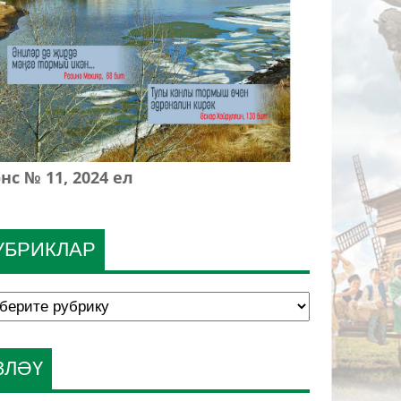
нс № 11, 2024 ел
УБРИКЛАР
ЗЛӘҮ