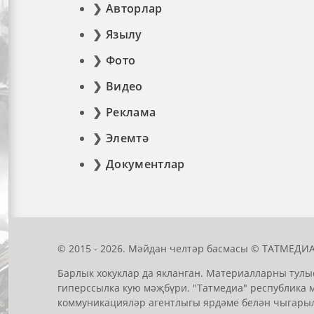
Авторлар
Язылу
Фото
Видео
Реклама
Элемтә
Документлар
© 2015 - 2026. Мәйдан челтәр басмасы © ТАТМЕДИА
Барлык хокуклар да якланган. Материалларны тулы
гиперссылка кую мәҗбүри. "Татмедиа" республика 
коммуникацияләр агентлыгы ярдәме белән чыгары