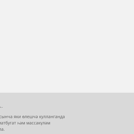
..
сынча яки өлешчә кулланганда
матбугат һәм массакүләм
ла.