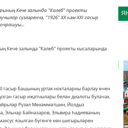
трының Кече залында "Калеб" проекты
Я
чылар сүзләренчә, "1926" XX һәм XXI гасыр
очрашуы...
ының Кече залында "Калеб" проекты кысаларында
XI гасыр башының уртак нокталарны барлау өчен
узган гасыр иҗатчылары белән диалогы булачак.
гыйрьләр Рүзәл Мөхәммәтшин, Йолдыз
ва, Эльнар Байназаров, Эльвира Һадиеваның
н махсус язылган бүгенге көн шигырьләрен