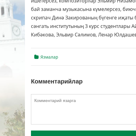
ишетерсез, композиторлар Эльмир Низамов
бай заманча музыкасына күмелерсез, биюч
скрипач Динә Закированың бүгенге иҗаты 
сәнгать институтының 3 курс студентлары 
Кибәкова, Эльвир Сәлимов, Ленар Юлдашев
Язмалар
Комментарийлар