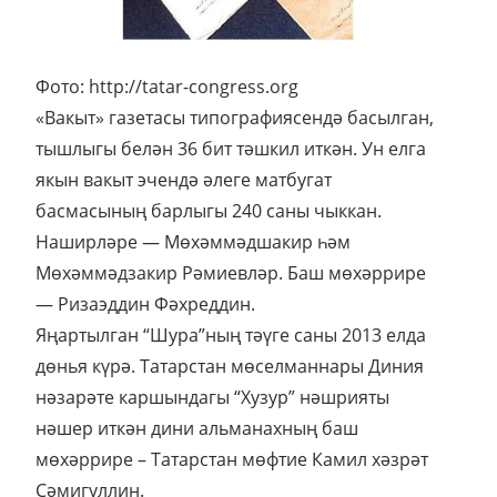
Фото: http://tatar-congress.org
«Вакыт» газетасы типографиясендә басылган,
тышлыгы белән 36 бит тәшкил иткән. Ун елга
якын вакыт эчендә әлеге матбугат
басмасының барлыгы 240 саны чыккан.
Наширләре — Мөхәммәдшакир һәм
Мөхәммәдзакир Рәмиевләр. Баш мөхәррире
— Ризаэддин Фәхреддин.
Яңартылган “Шура”ның тәүге саны 2013 елда
дөнья күрә. Татарстан мөселманнары Диния
нәзарәте каршындагы “Хузур” нәшрияты
нәшер иткән дини альманахның баш
мөхәррире – Татарстан мөфтие Камил хәзрәт
Сәмигуллин.