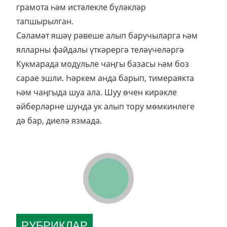
грамота һәм истәлекле бүләкләр
тапшырылган.
Сәламәт яшәү рәвеше алып баручыларга һәм
ялларны файдалы үткәрергә теләүчеләргә
Кукмарада модульле чаңгы базасы һәм боз
сарае эшли. Һәркем анда барып, тимераякта
һәм чаңгыда шуа ала. Шуу өчен кирәкле
әйберләрне шунда ук алып тору мөмкинлеге
дә бар, диелә язмада.
РУБРИКЛАР