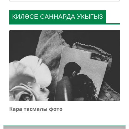
КИЛӘСЕ САННАРДА УКЫГЫЗ
Кара тасмалы фото