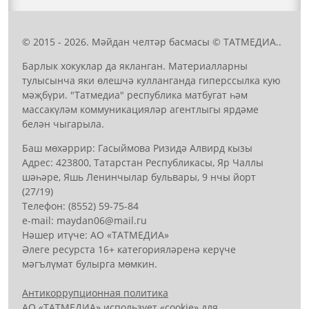
© 2015 - 2026. Мәйдан челтәр басмасы © ТАТМЕДИА..
Барлык хокуклар да якланган. Материалларны
тулысынча яки өлешчә кулланганда гиперссылка кую
мәҗбүри. "Татмедиа" республика матбугат һәм
массакүләм коммуникацияләр агентлыгы ярдәме
белән чыгарыла.
Баш мөхәррир: Гасыймова Ризидә Алвирд кызы
Адрес: 423800, Татарстан Республикасы, Яр Чаллы
шәһәре, Яшь Ленинчылар бульвары, 9 нчы йорт
(27/19)
Телефон: (8552) 59-75-84
е-mail: mауdаn06@mail.гu
Нәшер итүче: АО «ТАТМЕДИА»
Әлеге ресурста 16+ категорияләренә керүче
мәгълүмат булырга мөмкин.
Антикоррупционная политика
АО «ТАТМЕДИА» использует «cookie»
для