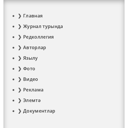
Главная
Журнал турында
Редколлегия
Авторлар
Язылу
Фото
Видео
Реклама
Элемтә
Документлар