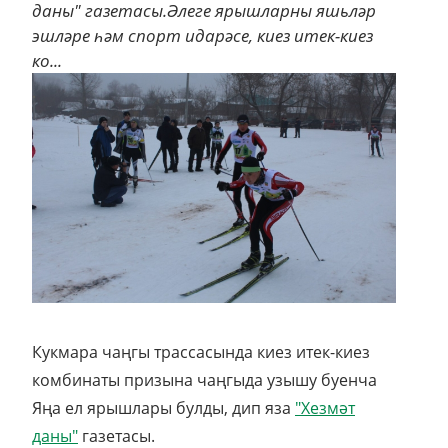
даны" газетасы.Әлеге ярышларны яшьләр
эшләре һәм спорт идарәсе, киез итек-киез
ко...
Кукмара чаңгы трассасында киез итек-киез
комбинаты призына чаңгыда узышу буенча
Яңа ел ярышлары булды, дип яза
"Хезмәт
даны"
газетасы.