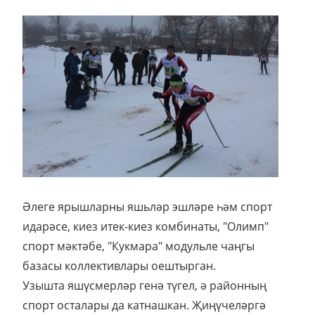
Әлеге ярышларны яшьләр эшләре һәм спорт
идарәсе, киез итек-киез комбинаты, "Олимп"
спорт мәктәбе, "Кукмара" модульле чаңгы
базасы коллективлары оештырган.
Узышта яшүсмерләр генә түгел, ә районның
спорт осталары да катнашкан. Җиңүчеләргә