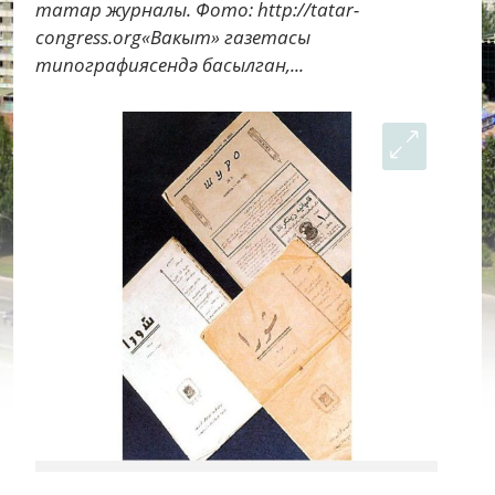
татар журналы. Фото: http://tatar-
congress.org«Вакыт» газетасы
типографиясендә басылган,...