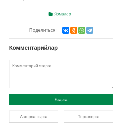
Язмалар
Поделиться:
Комментарийлар
Язарга
Авторлашырга
Теркәлергә