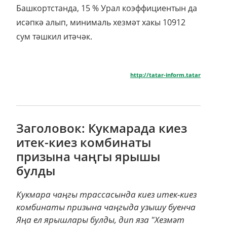
Башкортстанда, 15 % Урал коэффициентын да
исәпкә алып, минималь хезмәт хакы 10912
сум тәшкил итәчәк.
http://tatar-inform.tatar
Заголовок: Кукмарада киез
итек-киез комбинаты
призына чаңгы ярышы
булды
Кукмара чаңгы трассасында киез итек-киез
комбинаты призына чаңгыда узышу буенча
Яңа ел ярышлары булды, дип яза "Хезмәт