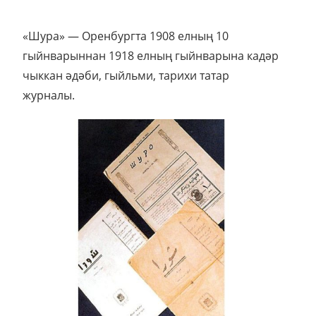
«Шура» — Оренбургта 1908 елның 10
гыйнварыннан 1918 елның гыйнварына кадәр
чыккан әдәби, гыйльми, тарихи татар
журналы.