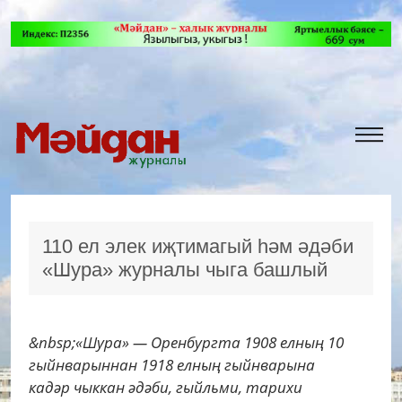
110 ел элек иҗтимагый һәм әдәби
«Шура» журналы чыга башлый
&nbsp;«Шура» — Оренбургта 1908 елның 10
гыйнварыннан 1918 елның гыйнварына
кадәр чыккан әдәби, гыйльми, тарихи