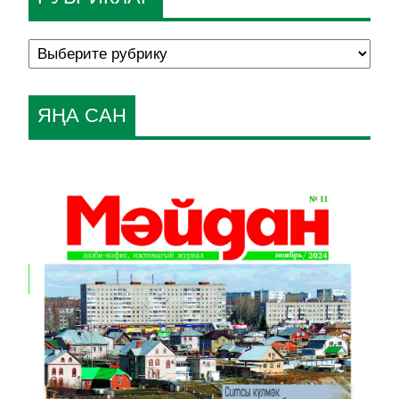
ЯҢА САН