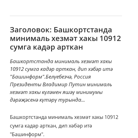
Заголовок: Башкортстанда
минималь хезмәт хакы 10912
сумга кадәр арткан
Башкортстанда минималь хезмәт хакы
10912 сумга кадәр арткан, дип хәбәр итә
"Башинформ".Белүебезчә, Россия
Президенты Владимир Путин минималь
хезмәт хакы күләмен яшәү минимумы
дәрәҗәсенә күтәрү турында...
Башкортстанда минималь хезмәт хакы 10912
сумга кадәр арткан, дип хәбәр итә
"Башинформ".