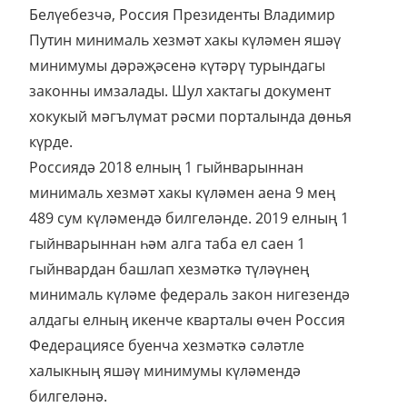
Белүебезчә, Россия Президенты Владимир
Путин минималь хезмәт хакы күләмен яшәү
минимумы дәрәҗәсенә күтәрү турындагы
законны имзалады. Шул хактагы документ
хокукый мәгълүмат рәсми порталында дөнья
күрде.
Россиядә 2018 елның 1 гыйнварыннан
минималь хезмәт хакы күләмен аена 9 мең
489 сум күләмендә билгеләнде. 2019 елның 1
гыйнварыннан һәм алга таба ел саен 1
гыйнвардан башлап хезмәткә түләүнең
минималь күләме федераль закон нигезендә
алдагы елның икенче кварталы өчен Россия
Федерациясе буенча хезмәткә сәләтле
халыкның яшәү минимумы күләмендә
билгеләнә.