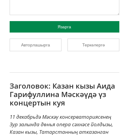
Язарга
Авторлашырга
Теркәлергә
Заголовок: Казан кызы Аида
Гарифуллина Мәскәүдә үз
концертын куя
11 декабрьдә Мәскәү консерваториясенең
Зур залында дөнья опера сәхнәсе йолдызы,
Казан кызы, Татарстанның атказанган