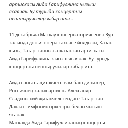
артискасы Аида Гарифуллина чыгыш
ясаячак. Бу турыда концертны
оештыручылар хәбәр итә...
11 декабрьдә Мәскәү консерваториясенең Зур
залында дөнья опера сәхнәсе йолдызы, Казан
кызы, Татарстанның атказанган артискасы
Аида Гарифуллина чыгыш ясаячак. Бу турыда
концертны оештыручылар хәбәр итә.
Аида сәнгать җитәкчесе һәм баш дирижер,
Россиянең халык артисты Александр
Сладковский җитәкчелегендәге Татарстан
Дәүләт симфоник оркестры белән чыгыш
ясачак.
Мәскәүдә Аида Гарифуллинаның концерты