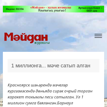
1 миллионга... мәче сатып алган
Красноярск шәһәрендә мәчеләр
күргәзмәсендә дөньяда сирәк очрый торган
каракет токымлы песи сатылган. Ул 1
миллион сумга бәяләнгән.Барнаул