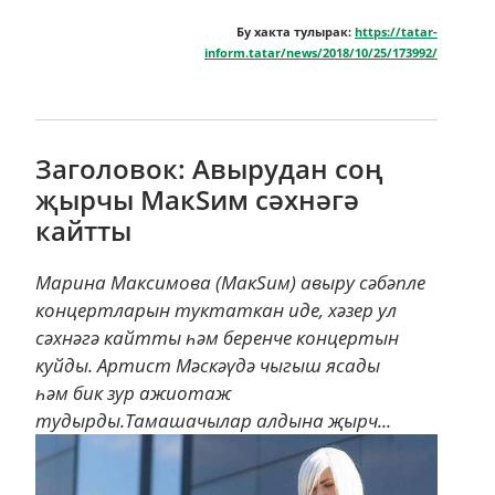
Бу хакта тулырак:
https://tatar-
inform.tatar/news/2018/10/25/173992/
Заголовок: Авырудан соң
җырчы МакSим сәхнәгә
кайтты
Марина Максимова (МакSим) авыру сәбәпле
концертларын туктаткан иде, хәзер ул
сәхнәгә кайтты һәм беренче концертын
куйды. Артист Мәскәүдә чыгыш ясады
һәм бик зур ажиотаж
тудырды.Тамашачылар алдына җырч...