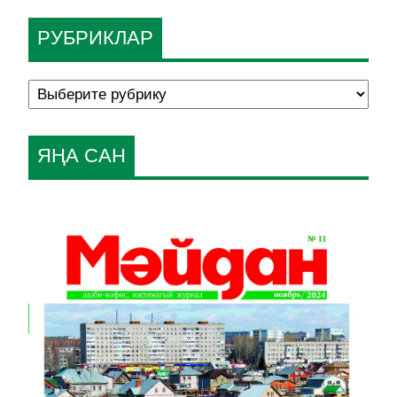
РУБРИКЛАР
ЯҢА САН