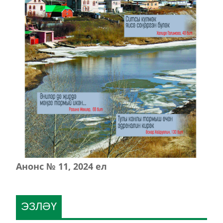
Анонс № 11, 2024 ел
ЭЗЛӘҮ