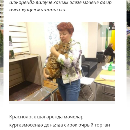
шәһәрендә яшәүче ханым әлеге мәчене алыр
өчен җиңел машинасын...
Красноярск шәһәрендә мәчеләр
күргәзмәсендә дөньяда сирәк очрый торган