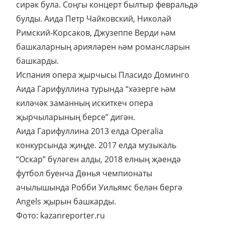
сирәк була. Соңгы концерт былтыр февральдә
булды. Аида Петр Чайковский, Николай
Римский-Корсаков, Джузеппе Верди һәм
башкаларның арияләрен һәм романсларын
башкарды.
Испания опера җырчысы Пласидо Доминго
Аида Гарифуллина турында “хәзерге һәм
киләчәк заманның искиткеч опера
җырчыларының берсе” дигән.
Аида Гарифуллина 2013 елда Operalia
конкурсында җиңде. 2017 елда музыкаль
“Оскар” бүләген алды, 2018 елның җәендә
футбол буенча Дөнья чемпионаты
ачылышында Робби Уильямс белән бергә
Angels җырын башкарды.
Фото: kazanreporter.ru