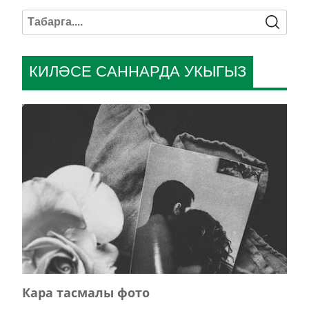
КИЛӘСЕ САННАРДА УКЫГЫЗ
Кара тасмалы фото