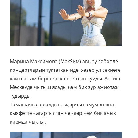
Марина Максимова (МакSим) авыру сәбәпле
концертларын туктаткан иде, хәзер ул сәхнәгә
кайтты һәм беренче концертын куйды. Артист
Мәскәүдә чыгыш ясады һәм бик зур ажиотаж
тудырды.
Тамашачылар алдына җырчы гомумән яңа
кыяфәттә - агартылган чәчләр һәм бик ачык
киемдә чыкты .