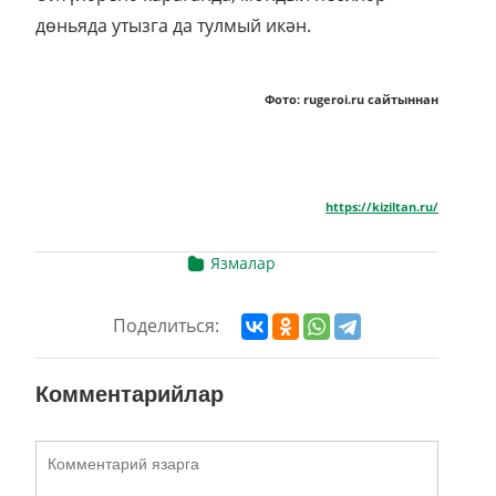
дөньяда утызга да тулмый икән.
Фото: rugeroi.ru сайтыннан
https://kiziltan.ru/
Язмалар
Поделиться:
Комментарийлар