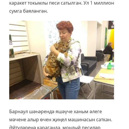
каракет токымлы песи сатылган. Ул 1 миллион
сумга бәяләнгән.
Барнаул шәһәрендә яшәүче ханым әлеге
мәчене алыр өчен җиңел машинасын саткан.
Әйтүләренә караганда, мондый песиләр