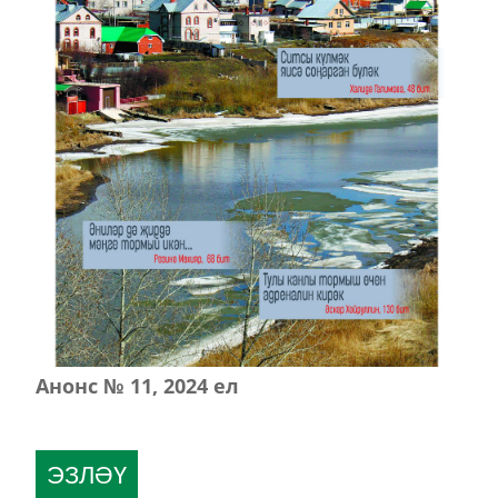
Анонс № 11, 2024 ел
ЭЗЛӘҮ