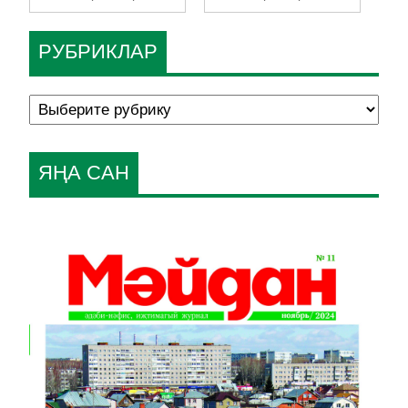
РУБРИКЛАР
ЯҢА САН