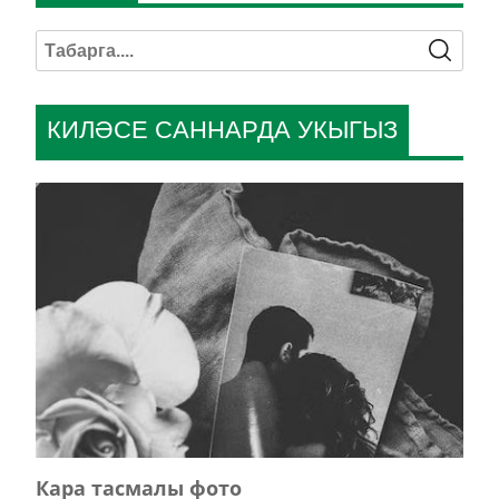
КИЛӘСЕ САННАРДА УКЫГЫЗ
Кара тасмалы фото