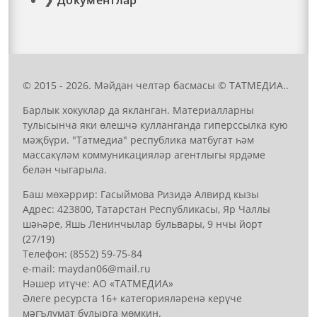
© 2015 - 2026. Мәйдан челтәр басмасы © ТАТМЕДИА..
Барлык хокуклар да якланган. Материалларны
тулысынча яки өлешчә кулланганда гиперссылка кую
мәҗбүри. "Татмедиа" республика матбугат һәм
массакүләм коммуникацияләр агентлыгы ярдәме
белән чыгарыла.
Баш мөхәррир: Гасыймова Ризидә Алвирд кызы
Адрес: 423800, Татарстан Республикасы, Яр Чаллы
шәһәре, Яшь Ленинчылар бульвары, 9 нчы йорт
(27/19)
Телефон: (8552) 59-75-84
е-mail: mауdаn06@mail.гu
Нәшер итүче: АО «ТАТМЕДИА»
Әлеге ресурста 16+ категорияләренә керүче
мәгълүмат булырга мөмкин.