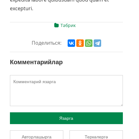
excepturi.
Тәбрик
Поделиться:
Комментарийлар
Язарга
Авторлашырга
Теркәлергә