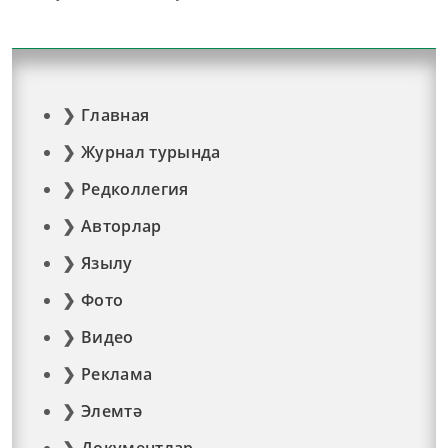
Главная
Журнал турында
Редколлегия
Авторлар
Язылу
Фото
Видео
Реклама
Элемтә
Документлар