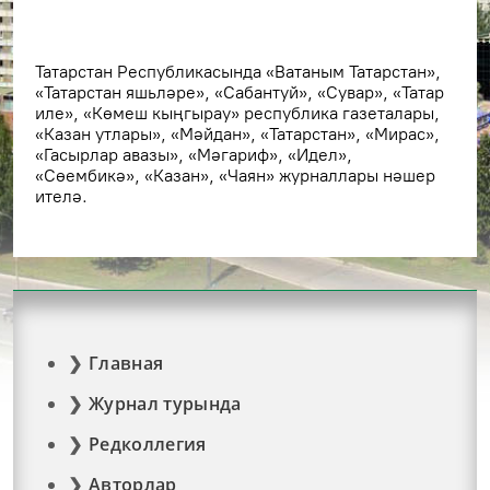
Татарстан Республикасында «Ватаным Татарстан»,
«Татарстан яшьләре», «Сабантуй», «Сувар», «Татар
иле», «Көмеш кыңгырау» республика газеталары,
«Казан утлары», «Мәйдан», «Татарстан», «Мирас»,
«Гасырлар авазы», «Мәгариф», «Идел»,
«Сөембикә», «Казан», «Чаян» журналлары нәшер
ителә.
Главная
Журнал турында
Редколлегия
Авторлар