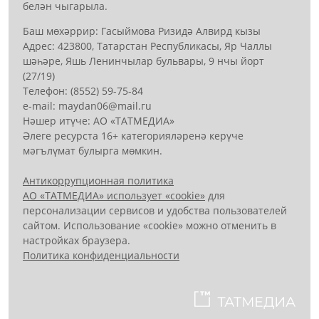
белән чыгарыла.
Баш мөхәррир: Гасыймова Ризидә Алвирд кызы
Адрес: 423800, Татарстан Республикасы, Яр Чаллы
шәһәре, Яшь Ленинчылар бульвары, 9 нчы йорт
(27/19)
Телефон: (8552) 59-75-84
е-mail: mауdаn06@mail.гu
Нәшер итүче: АО «ТАТМЕДИА»
Әлеге ресурста 16+ категорияләренә керүче
мәгълүмат булырга мөмкин.
Антикоррупционная политика
АО «ТАТМЕДИА» использует «cookie»
для
персонализации сервисов и удобства пользователей
сайтом. Использование «cookie» можно отменить в
настройках браузера.
Политика конфиденциальности