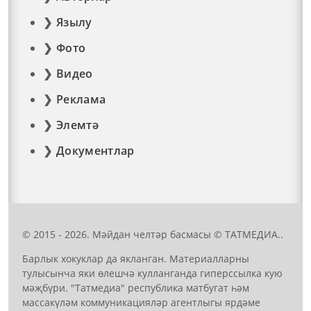
Язылу
Фото
Видео
Реклама
Элемтә
Документлар
© 2015 - 2026. Мәйдан челтәр басмасы © ТАТМЕДИА..
Барлык хокуклар да якланган. Материалларны
тулысынча яки өлешчә кулланганда гиперссылка кую
мәҗбүри. "Татмедиа" республика матбугат һәм
массакүләм коммуникацияләр агентлыгы ярдәме