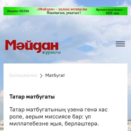
Белешмәлек
Матбугат
Татар матбугаты
Татар матбугатының үзенә генә хас
роле, аерым миссиясе бар: ул
милләтебезне җыя, берләштерә.