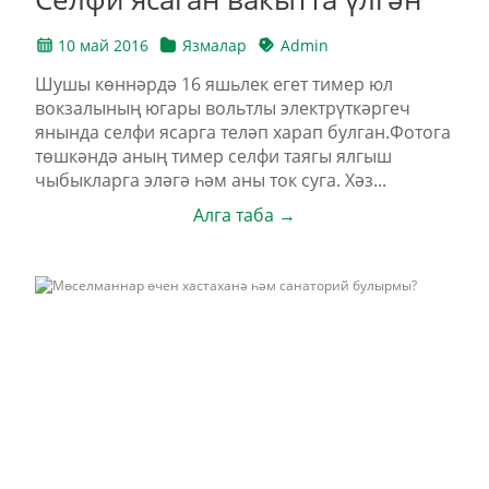
10 май 2016
Язмалар
Admin
Шушы көннәрдә 16 яшьлек егет тимер юл
вокзалының югары вольтлы электрүткәргеч
янында селфи ясарга теләп харап булган.Фотога
төшкәндә аның тимер селфи таягы ялгыш
чыбыкларга эләгә һәм аны ток суга. Хәз...
Алга таба →