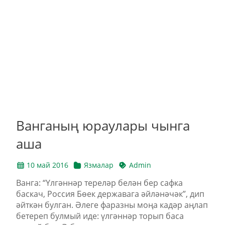
Ванганың юраулары чынга
аша
10 май 2016
Язмалар
Admin
Ванга: “Үлгәннәр тереләр белән бер сафка
баскач, Россия Бөек державага әйләнәчәк”, дип
әйткән булган. Әлеге фаразны моңа кадәр аңлап
бетереп булмый иде: үлгәннәр торып баса