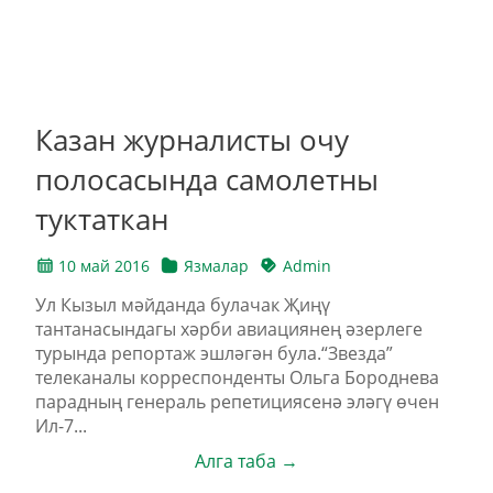
Казан журналисты очу
полосасында самолетны
туктаткан
10 май 2016
Язмалар
Admin
Ул Кызыл мәйданда булачак Җиңү
тантанасындагы хәрби авиациянең әзерлеге
турында репортаж эшләгән була.“Звезда”
телеканалы корреспонденты Ольга Бороднева
парадның генераль репетициясенә эләгү өчен
Ил-7...
Алга таба →