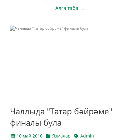
Алга таба →
Чаллыда "Татар бәйрәме"
финалы була
10 май 2016
Язмалар
Admin