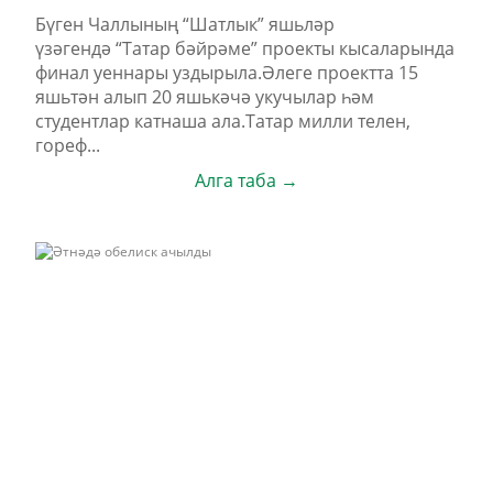
Бүген Чаллының “Шатлык” яшьләр
үзәгендә “Татар бәйрәме” проекты кысаларында
финал уеннары уздырыла.Әлеге проектта 15
яшьтән алып 20 яшькәчә укучылар һәм
студентлар катнаша ала.Татар милли телен,
гореф...
Алга таба →