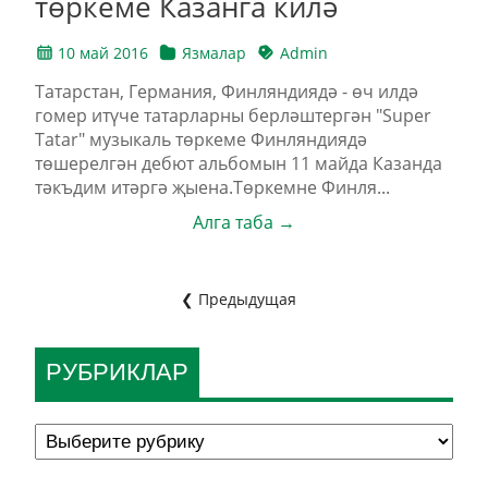
төркеме Казанга килә
10 май 2016
Язмалар
Admin
Татарстан, Германия, Финляндиядә - өч илдә
гомер итүче татарларны берләштергән "Super
Tatar" музыкаль төркеме Финляндиядә
төшерелгән дебют альбомын 11 майда Казанда
тәкъдим итәргә җыена.Төркемне Финля...
Алга таба →
❮ Предыдущая
РУБРИКЛАР