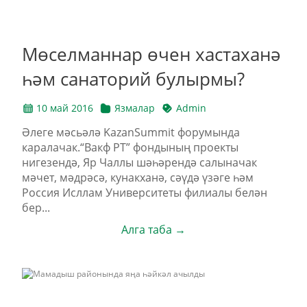
Мөселманнар өчен хастаханә
һәм санаторий булырмы?
10 май 2016
Язмалар
Admin
Әлеге мәсьәлә KazanSummit форумында
каралачак.“Вакф РТ” фондының проекты
нигезендә, Яр Чаллы шәһәрендә салыначак
мәчет, мәдрәсә, кунакханә, сәүдә үзәге һәм
Россия Исллам Университеты филиалы белән
бер...
Алга таба →