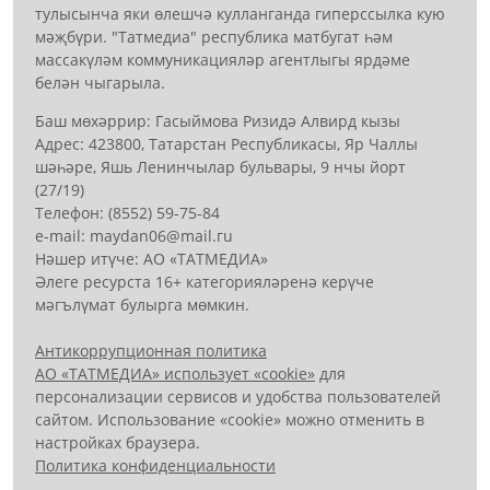
тулысынча яки өлешчә кулланганда гиперссылка кую
мәҗбүри. "Татмедиа" республика матбугат һәм
массакүләм коммуникацияләр агентлыгы ярдәме
белән чыгарыла.
Баш мөхәррир: Гасыймова Ризидә Алвирд кызы
Адрес: 423800, Татарстан Республикасы, Яр Чаллы
шәһәре, Яшь Ленинчылар бульвары, 9 нчы йорт
(27/19)
Телефон: (8552) 59-75-84
е-mail: mауdаn06@mail.гu
Нәшер итүче: АО «ТАТМЕДИА»
Әлеге ресурста 16+ категорияләренә керүче
мәгълүмат булырга мөмкин.
Антикоррупционная политика
АО «ТАТМЕДИА» использует «cookie»
для
персонализации сервисов и удобства пользователей
сайтом. Использование «cookie» можно отменить в
настройках браузера.
Политика конфиденциальности