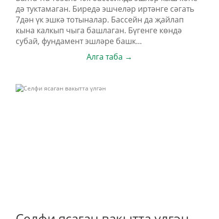
дә туктамаган. Биредә эшчеләр иртәнге сәгать
7дән үк эшкә тотыналар. Бассейн да җайлап
кына калкып чыга башлаган. Бүгенге көндә
субай, фундамент эшләре башк...
Алга таба →
Селфи ясаган вакытта үлгән