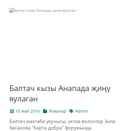
Балтач кызы Анапада җиңү
яулаган
10 май 2016
Язмалар
Admin
Балтач мәктәбе укучысы, актив волонтер Зилә
Хәсәнова "Карта добра" форумында