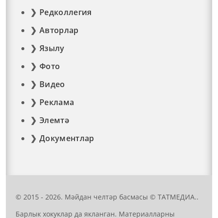
Редколлегия
Авторлар
Язылу
Фото
Видео
Реклама
Элемтә
Документлар
© 2015 - 2026. Мәйдан челтәр басмасы © ТАТМЕДИА..
Барлык хокуклар да якланган. Материалларны