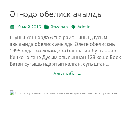
Әтнәдә обелиск ачылды
10 май 2016
Язмалар
Admin
Шушы көннәрдә Әтнә районының Дусым
авылында обелиск ачылды.Әлеге обелискны
1995 елда төзекләндерә башлаган булганнар.
Кечкенә генә Дусым авылыннан 128 кеше Бөек
Ватан сугышында ятып калган, сугыштан...
Алга таба →