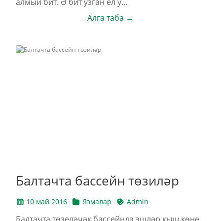
алмый бит. Ә бит узган ел у...
Алга таба →
Балтачта бассейн төзиләр
10 май 2016
Язмалар
Admin
Балтачта төзеләчәк бассейнда эшләр кыш көне