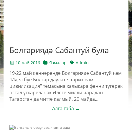
Болгариядә Сабантуй була
10 май 2016
Язмалар
Admin
19-22 май көннәрендә Болгариядә Сабантуй һәм
"Идел буе Болгар дәүләте: тарих һәм
цивилизация" темасына халыкара фәнни түгәрәк
өстәл үткәреләчәк.Әлеге милли чарадан
Татарстан да читтә калмый. 20 майда...
Алга таба →