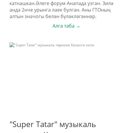
катнашкан.Әлеге форум Анапада узган. Зилә
анда 2нче урынга лаек булган. Аны ГТОның
алтын значогы белән бүләкләгәннәр.
Алга таба →
"Super Tatar" музыкаль