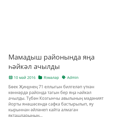
Мамадыш районында яңа
һәйкәл ачылды
10 май 2016
Язмалар
Admin
Бөек Җиңүнең 71 еллыгын билгеләп үткән
көннәрдә районда тагын бер яңа һәйкәл
ачылды. Түбән Козгынчы авылының мәдәният
йорты янәшәсендә сафка бастырылып, яу
кырыннан әйләнеп кайта алмаган
якташларының...