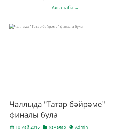
Алга таба →
Чаллыда "Татар бәйрәме"
финалы була
10 май 2016
Язмалар
Admin