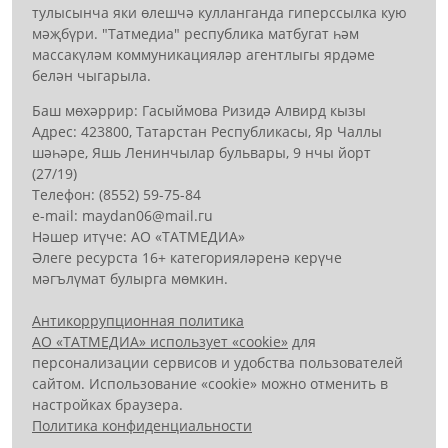
тулысынча яки өлешчә кулланганда гиперссылка кую
мәҗбүри. "Татмедиа" республика матбугат һәм
массакүләм коммуникацияләр агентлыгы ярдәме
белән чыгарыла.
Баш мөхәррир: Гасыймова Ризидә Алвирд кызы
Адрес: 423800, Татарстан Республикасы, Яр Чаллы
шәһәре, Яшь Ленинчылар бульвары, 9 нчы йорт
(27/19)
Телефон: (8552) 59-75-84
е-mail: mауdаn06@mail.гu
Нәшер итүче: АО «ТАТМЕДИА»
Әлеге ресурста 16+ категорияләренә керүче
мәгълүмат булырга мөмкин.
Антикоррупционная политика
АО «ТАТМЕДИА» использует «cookie»
для
персонализации сервисов и удобства пользователей
сайтом. Использование «cookie» можно отменить в
настройках браузера.
Политика конфиденциальности