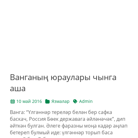
Ванганың юраулары чынга
аша
10 май 2016
Язмалар
Admin
Ванга: “Үлгәннәр тереләр белән бер сафка
баскач, Россия Бөек державага әйләнәчәк”, дип
әйткән булган. Әлеге фаразны моңа кадәр аңлап
бетереп булмый иде: үлгәннәр торып баса