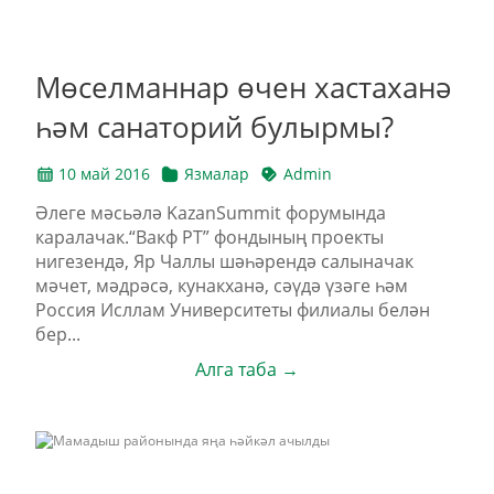
Мөселманнар өчен хастаханә
һәм санаторий булырмы?
10 май 2016
Язмалар
Admin
Әлеге мәсьәлә KazanSummit форумында
каралачак.“Вакф РТ” фондының проекты
нигезендә, Яр Чаллы шәһәрендә салыначак
мәчет, мәдрәсә, кунакханә, сәүдә үзәге һәм
Россия Исллам Университеты филиалы белән
бер...
Алга таба →