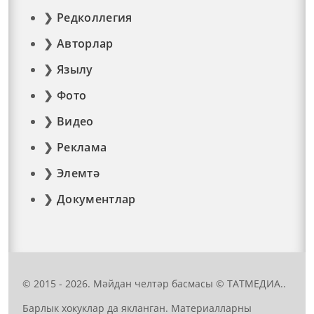
Редколлегия
Авторлар
Язылу
Фото
Видео
Реклама
Элемтә
Документлар
© 2015 - 2026. Мәйдан челтәр басмасы © ТАТМЕДИА..
Барлык хокуклар да якланган. Материалларны