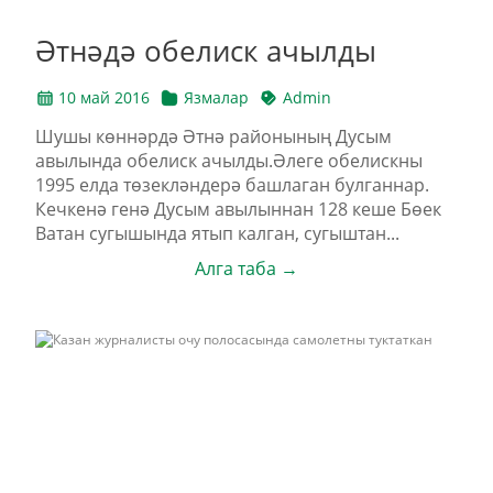
Әтнәдә обелиск ачылды
10 май 2016
Язмалар
Admin
Шушы көннәрдә Әтнә районының Дусым
авылында обелиск ачылды.Әлеге обелискны
1995 елда төзекләндерә башлаган булганнар.
Кечкенә генә Дусым авылыннан 128 кеше Бөек
Ватан сугышында ятып калган, сугыштан...
Алга таба →