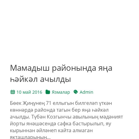
Мамадыш районында яңа
һәйкәл ачылды
10 май 2016
Язмалар
Admin
Бөек Җиңүнең 71 еллыгын билгеләп үткән
көннәрдә районда тагын бер яңа һәйкәл
ачылды. Түбән Козгынчы авылының мәдәният
йорты янәшәсендә сафка бастырылып, яу
кырыннан әйләнеп кайта алмаган
якташларының...