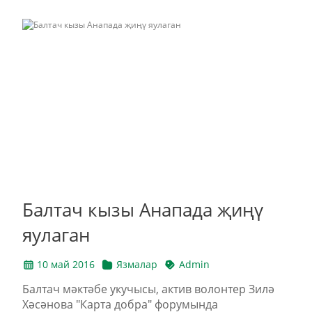
Балтач кызы Анапада җиңү
яулаган
10 май 2016
Язмалар
Admin
Балтач мәктәбе укучысы, актив волонтер Зилә
Хәсәнова "Карта добра" форумында