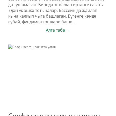
дә туктамаган. Биредә эшчеләр иртәнге сәгать
7дән үк эшкә тотыналар. Бассейн да җайлап
кына калкып чыга башлаган. Бүгенге көндә
субай, фундамент эшләре башк...
Алга таба →
Селфи ясаган вакытта үлгән