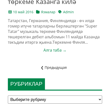
төркеме Казанга килә
10 май 2016
Язмалар
Admin
Татарстан, Германия, Финляндиядә - өч илдә
гомер итүче татарларны берләштергән "Super
Tatar" музыкаль төркеме Финляндиядә
төшерелгән дебют альбомын 11 майда Казанда
тәкъдим итәргә җыена.Төркемне Финля...
Алга таба →
❮ Предыдущая
РУБРИКЛАР