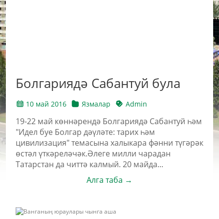
Болгариядә Сабантуй була
10 май 2016
Язмалар
Admin
19-22 май көннәрендә Болгариядә Сабантуй һәм
"Идел буе Болгар дәүләте: тарих һәм
цивилизация" темасына халыкара фәнни түгәрәк
өстәл үткәреләчәк.Әлеге милли чарадан
Татарстан да читтә калмый. 20 майда...
Алга таба →