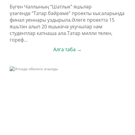
Бүген Чаллының “Шатлык” яшьләр
үзәгендә “Татар бәйрәме” проекты кысаларында
финал уеннары уздырыла.Әлеге проектта 15
яшьтән алып 20 яшькәчә укучылар һәм
студентлар катнаша ала.Татар милли телен,
гореф...
Алга таба →