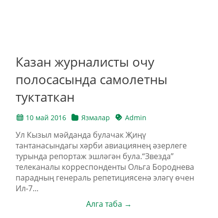
Казан журналисты очу
полосасында самолетны
туктаткан
10 май 2016
Язмалар
Admin
Ул Кызыл мәйданда булачак Җиңү
тантанасындагы хәрби авиациянең әзерлеге
турында репортаж эшләгән була.“Звезда”
телеканалы корреспонденты Ольга Бороднева
парадның генераль репетициясенә эләгү өчен
Ил-7...
Алга таба →