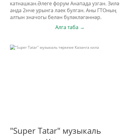
катнашкан.Әлеге форум Анапада узган. Зилә
анда 2нче урынга лаек булган. Аны ГТОның
алтын значогы белән бүләкләгәннәр.
Алга таба →
"Super Tatar" музыкаль