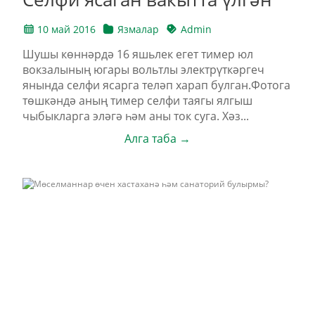
10 май 2016
Язмалар
Admin
Шушы көннәрдә 16 яшьлек егет тимер юл
вокзалының югары вольтлы электрүткәргеч
янында селфи ясарга теләп харап булган.Фотога
төшкәндә аның тимер селфи таягы ялгыш
чыбыкларга эләгә һәм аны ток суга. Хәз...
Алга таба →