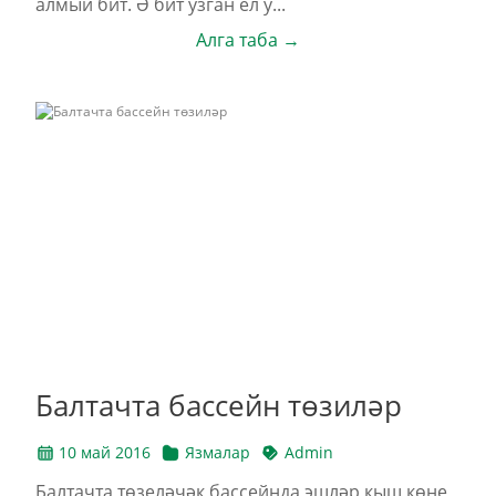
алмый бит. Ә бит узган ел у...
Алга таба →
Балтачта бассейн төзиләр
10 май 2016
Язмалар
Admin
Балтачта төзеләчәк бассейнда эшләр кыш көне